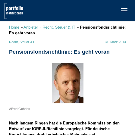
TOGG
NAVI
Home
»
Anbieter
»
Recht, Steuer & IT
»
Pensionsfondsrichtlinie:
Es geht voran
Recht, Steuer & IT
31. März 2014
Pensionsfondsrichtlinie: Es geht voran
Alfred Gohdes
Nach langem Ringen hat die Europäische Kommission den
Entwurf zur IORP-II-Richtlinie vorgelegt. Für deutsche
Einrichtungen droht erheblicher Mehraufwand.