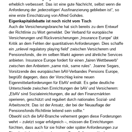
erheblich verbessert. Das ist eine gute Nachricht, selbst wenn die
Anforderung der ‚jederzeitigen‘ Ausfinanzierung geblieben ist“, so
eine erste Einschätzung von Alfred Gohdes.
Eigenkapitaldebatte ist noch nicht vom Tisch
Auch die Versicherungsbranche hat sich bereits zu dem Entwurf
der Richtlinie zu Wort gemeldet. Der Verband für europäische
Versicherungen und Rückversicherungen „Insurance Europe“ übt
Kritik an dem Fehlen der quantitativen Anforderungen. Dies schaffe
ein „unlevel regulatory playing field“ zwischen Versicherern und
Pensionsfonds, die im selben Markt agieren und ähnliche Services
anbieten. Insurance Europe fordert für einen „fairen Wettbewerb“
zwischen den Anbietern „same risk, same rules“. Joanne Segars,
Vorsitzende des europäischen bAV-Verbandes Pensions Europe,
begrüßt dagegen, dass der Vorschlag keine neuen
Eigenmittelanforderungen für EbAV enthält. Es gebe deutliche
Unterschiede zwischen Einrichtungen der bAV und Versicherern:
„EbAV sind Sozialeinrichtungen, die auf den Finanzmärkten
operieren, geschützt und reguliert durch nationales Sozial- und
Arbeitsrecht. Das ist der Ansatz, der bei der Neuauflage der
Pensionsfonds-Richtlinie leitend sein sollte.“
Obwohl sich die bAV-Branche vehement gegen diese Forderungen
wehrt – zuletzt sogar erfolgreich –, müssen die Einrichtungen
fürchten, dass auch für sie früher oder später Anforderungen zur