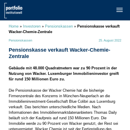
TOGG
NAVI
Home
»
Investoren
»
Pensionskassen
»
Pensionskasse verkauft
Wacker-Chemie-Zentrale
Pensionskassen
25. August 2022
Pensionskasse verkauft Wacker-Chemie-
Zentrale
Gebäude mit 48.000 Quadratmetern war zu 90 Prozent in der
Nutzung von Wacker. Luxemburger Immobilieninvestor greift
für rund 150 Millionen Euro zu.
Die Pensionskasse der Wacker Chemie hat die bisherige
Firmenzentrale des Konzerns in München-Neuperlach an die
Immobilieninvestment-Gesellschaft Blue Colibri aus Luxemburg
verkauft. Das berichten unterschiedliche Medien. Nach
Informationen des Immobilienmarktdatenanbieters Thomas Daily
beläuft sich der Kaufpreis auf rund 150 Millionen Euro. Die
Immobilie werde zu 90 Prozent von Wacker genutzt, der Rest sei
untervermietet. Wacker Chemie ist seit der Fertigstellung des