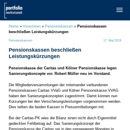
TOGG
NAVI
Home
»
Investoren
»
Pensionskassen
»
Pensionskassen
beschließen Leistungskürzungen
Pensionskassen
17. Mai 2019
Pensionskassen beschließen
Leistungskürzungen
Pensionskasse der Caritas und Kölner Pensionskasse legen
Sanierungskonzepte vor. Robert Müller neu im Vorstand.
Die Mitgliederversammlungen der miteinander verbundenen
Pensionskassen Caritas VVaG und Kölner Pensionskasse VVAG
haben den Sanierungskonzepten zugestimmt. Damit können nun
Kürzungen bei den Versicherungsleistungen vorgenommen werden.
Dies teilten die beiden Kassen in Pressemitteilungen mit.
Bei der Caritas-PK wies die Bilanz einen nicht durch Eigenmittel
gedeckten Fehlbetrag auf. Das Sanierungskonzept der
Pensionskasse der Caritas sei in den vergangenen Monaten in