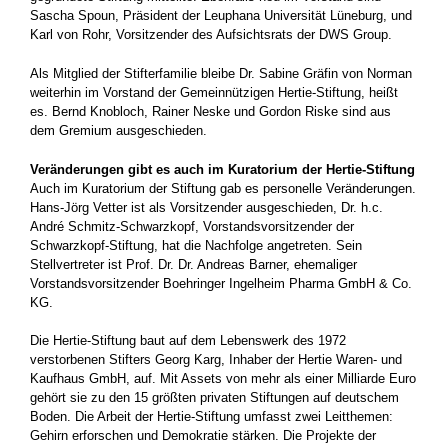
Sascha Spoun, Präsident der Leuphana Universität Lüneburg, und
Karl von Rohr, Vorsitzender des Aufsichtsrats der DWS Group.
Als Mitglied der Stifterfamilie bleibe Dr. Sabine Gräfin von Norman
weiterhin im Vorstand der Gemeinnützigen Hertie-Stiftung, heißt
es. Bernd Knobloch, Rainer Neske und Gordon Riske sind aus
dem Gremium ausgeschieden.
Veränderungen gibt es auch im Kuratorium der Hertie-Stiftung
Auch im Kuratorium der Stiftung gab es personelle Veränderungen.
Hans-Jörg Vetter ist als Vorsitzender ausgeschieden, Dr. h.c.
André Schmitz-Schwarzkopf, Vorstandsvorsitzender der
Schwarzkopf-Stiftung, hat die Nachfolge angetreten. Sein
Stellvertreter ist Prof. Dr. Dr. Andreas Barner, ehemaliger
Vorstandsvorsitzender Boehringer Ingelheim Pharma GmbH & Co.
KG.
Die Hertie-Stiftung baut auf dem Lebenswerk des 1972
verstorbenen Stifters Georg Karg, Inhaber der Hertie Waren- und
Kaufhaus GmbH, auf. Mit Assets von mehr als einer Milliarde Euro
gehört sie zu den 15 größten privaten Stiftungen auf deutschem
Boden. Die Arbeit der Hertie-Stiftung umfasst zwei Leitthemen:
Gehirn erforschen und Demokratie stärken. Die Projekte der