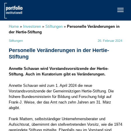
TOGG
NAVI
Home
»
Investoren
»
Stiftungen
»
Personelle Veränderungen in
der Hertie-Stiftung
Stiftungen
26. Februar 2024
Personelle Veränderungen in der Hertie-
Stiftung
Annette Schavan wird Vorstandsvorsitzende der Hertie-
Stiftung. Auch im Kuratorium gibt es Veränderungen.
Annette Schavan wird zum 1. April 2024 die neue
Vorstandsvorsitzende der Gemeinnützigen Hertie-Stiftung. Die
frühere Bundesministerin für Bildung und Forschung folgt auf
Frank-J. Weise, der das Amt nach zehn Jahren am 31. März
abgibt.
Frank Mattern, selbstständiger Unternehmensberater und
Aufsichtsrat, übernimmt den stellvertretenden Vorsitz, wie die 1974
gegründete Stiftung mitteilte. Ebenfalls neu im Vorstand sind