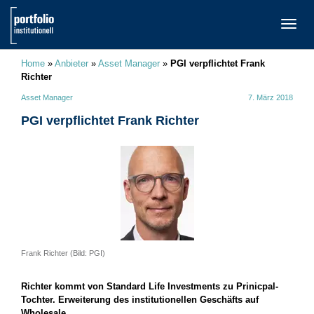
TOGG
NAVI
Home
»
Anbieter
»
Asset Manager
»
PGI verpflichtet Frank
Richter
Asset Manager
7. März 2018
PGI verpflichtet Frank Richter
Frank Richter (Bild: PGI)
Richter kommt von Standard Life Investments zu Prinicpal-
Tochter. Erweiterung des institutionellen Geschäfts auf
Wholesale.