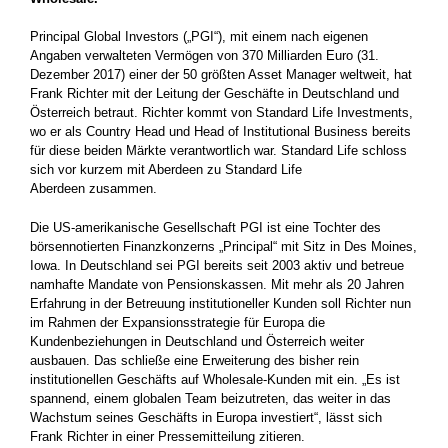
Principal Global Investors („PGI“), mit einem nach eigenen
Angaben verwalteten Vermögen von 370 Milliarden Euro (31.
Dezember 2017) einer der 50 größten Asset Manager weltweit, hat
Frank Richter mit der Leitung der Geschäfte in Deutschland und
Österreich betraut. Richter kommt von Standard Life Investments,
wo er als Country Head und Head of Institutional Business bereits
für diese beiden Märkte verantwortlich war. Standard Life schloss
sich vor kurzem mit Aberdeen zu Standard Life
Aberdeen zusammen.
Die US-amerikanische Gesellschaft PGI ist eine Tochter des
börsennotierten Finanzkonzerns „Principal“ mit Sitz in Des Moines,
Iowa. In Deutschland sei PGI bereits seit 2003 aktiv und betreue
namhafte Mandate von Pensionskassen. Mit mehr als 20 Jahren
Erfahrung in der Betreuung institutioneller Kunden soll Richter nun
im Rahmen der Expansionsstrategie für Europa die
Kundenbeziehungen in Deutschland und Österreich weiter
ausbauen. Das schließe eine Erweiterung des bisher rein
institutionellen Geschäfts auf Wholesale-Kunden mit ein. „Es ist
spannend, einem globalen Team beizutreten, das weiter in das
Wachstum seines Geschäfts in Europa investiert“, lässt sich
Frank Richter in einer Pressemitteilung zitieren.