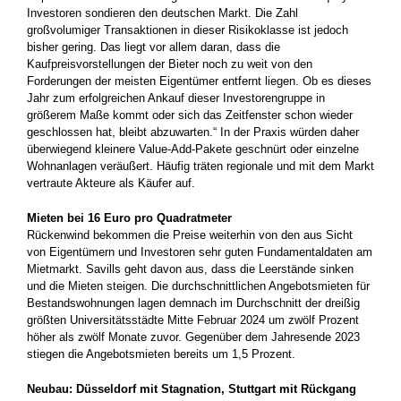
Investoren sondieren den deutschen Markt. Die Zahl
großvolumiger Transaktionen in dieser Risikoklasse ist jedoch
bisher gering. Das liegt vor allem daran, dass die
Kaufpreisvorstellungen der Bieter noch zu weit von den
Forderungen der meisten Eigentümer entfernt liegen. Ob es dieses
Jahr zum erfolgreichen Ankauf dieser Investorengruppe in
größerem Maße kommt oder sich das Zeitfenster schon wieder
geschlossen hat, bleibt abzuwarten.“ In der Praxis würden daher
überwiegend kleinere Value-Add-Pakete geschnürt oder einzelne
Wohnanlagen veräußert. Häufig träten regionale und mit dem Markt
vertraute Akteure als Käufer auf.
Mieten bei 16 Euro pro Quadratmeter
Rückenwind bekommen die Preise weiterhin von den aus Sicht
von Eigentümern und Investoren sehr guten Fundamentaldaten am
Mietmarkt. Savills geht davon aus, dass die Leerstände sinken
und die Mieten steigen. Die durchschnittlichen Angebotsmieten für
Bestandswohnungen lagen demnach im Durchschnitt der dreißig
größten Universitätsstädte Mitte Februar 2024 um zwölf Prozent
höher als zwölf Monate zuvor. Gegenüber dem Jahresende 2023
stiegen die Angebotsmieten bereits um 1,5 Prozent.
Neubau: Düsseldorf mit Stagnation, Stuttgart mit Rückgang