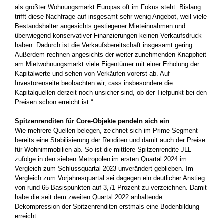
als größter Wohnungsmarkt Europas oft im Fokus steht. Bislang
trifft diese Nachfrage auf insgesamt sehr wenig Angebot, weil viele
Bestandshalter angesichts gestiegener Mieteinnahmen und
überwiegend konservativer Finanzierungen keinen Verkaufsdruck
haben. Dadurch ist die Verkaufsbereitschaft insgesamt gering.
Außerdem rechnen angesichts der weiter zunehmenden Knappheit
am Mietwohnungsmarkt viele Eigentümer mit einer Erholung der
Kapitalwerte und sehen von Verkäufen vorerst ab. Auf
Investorenseite beobachten wir, dass insbesondere die
Kapitalquellen derzeit noch unsicher sind, ob der Tiefpunkt bei den
Preisen schon erreicht ist.“
Spitzenrenditen für Core-Objekte pendeln sich ein
Wie mehrere Quellen belegen, zeichnet sich im Prime-Segment
bereits eine Stabilisierung der Renditen und damit auch der Preise
für Wohnimmobilien ab. So ist die mittlere Spitzenrendite JLL
zufolge in den sieben Metropolen im ersten Quartal 2024 im
Vergleich zum Schlussquartal 2023 unverändert geblieben. Im
Vergleich zum Vorjahresquartal sei dagegen ein deutlicher Anstieg
von rund 65 Basispunkten auf 3,71 Prozent zu verzeichnen. Damit
habe die seit dem zweiten Quartal 2022 anhaltende
Dekompression der Spitzenrenditen erstmals eine Bodenbildung
erreicht.