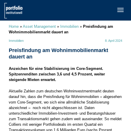
TOGG
NAVI
Home
»
Asset Management
»
Immobilien
»
Preisfindung am
Wohnimmobilienmarkt dauert an
Immobilien
8. April 2024
Preisfindung am Wohnimmobilienmarkt
dauert an
Anzeichen für eine Stabilisierung im Core-Segment.
Spitzenrenditen zwischen 3,6 und 4,5 Prozent, weiter
steigende Mieten erwartet.
Aktuelle Zahlen zum deutschen Wohninvestmentmarkt deuten
darauf hin, dass die Preisfindung für Wohnimmobilien
–
abgesehen
vom Core-Segment, wo sich eine allmähliche Stabilisierung
abzeichnet
–
noch nicht abgeschlossen ist. Daten
unterschiedlicher Immobilien-Investment- und Beratungshäuser
zum Transaktionsmarkt gehen zudem weit auseinander. So meldet
Colliers mit weniger Portfoliodeals im ersten Quartal ein
Transaktionsvolumen von 1,6 Milliarden Euro (sechs Prozent