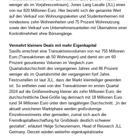
weniger als im Vorjahreszeitraum), Jones Lang Lasalle (JLL) eines
von nur 820 Millionen Euro. Hier bezieht sich der genannte Wert
auf den Verkauf von Wohnungspaketen und Studentenheimen mit
mindestens zehn Wohneinheiten und 75 Prozent Wohnnutzung
sowie den Verkauf von Unternehmensanteilen mit Übernahme einer
Kontrollmehrheit ohne Börsengänge.
Vermehrt kleinere Deals mit mehr Eigenkapital
Savills errechnet eine Transaktionsvolumen von nur 755 Millionen
Euro (Transaktionen ab 50 Wohnungen) und damit ein um 60
Prozent gesunkenes Volumen im Vergleich zum
Quartalsdurchschnitt des vergangenen Jahres und 86 Prozent
weniger als im Quartalsmittel der vergangenen fünf Jahre.
Festzustellen ist laut JLL, dass der Markt kleinteiliger geworden
ist: So entfielen zwei von drei Transaktionen im ersten Quartal
2024 auf die Größenordnung kleiner als zehn Millionen Euro; die
durchschnittliche Deal-Größe lag demnach mit 18 Millionen Euro
rund 34 Millionen Euro unter dem langjährigen Durchschnitt. „In der
aktuell unsicheren Marktphase werden großvolumige
Einzelinvestments eher gemieden, zumal sich auch die
Fremdkapitalbeschaffung für Großdeals deutlich schwerer
gestaltet“, erläutert Helge Scheunemann, Head of Research JLL
Germany. Derzeit würden weiterhin eigenkapitalstarke