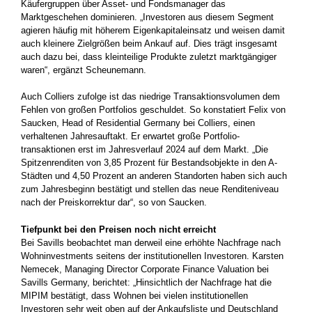
Käufergruppen über Asset- und Fondsmanager das
Marktgeschehen dominieren. „Investoren aus diesem Segment
agieren häufig mit höherem Eigenkapitaleinsatz und weisen damit
auch kleinere Zielgrößen beim Ankauf auf. Dies trägt insgesamt
auch dazu bei, dass kleinteilige Produkte zuletzt marktgängiger
waren“, ergänzt Scheunemann.
Auch Colliers zufolge ist das niedrige Transaktionsvolumen dem
Fehlen von großen Portfolios geschuldet. So konstatiert Felix von
Saucken, Head of Residential Germany bei Colliers, einen
verhaltenen Jahresauftakt. Er erwartet große Portfolio-
transaktionen erst im Jahresverlauf 2024 auf dem Markt. „Die
Spitzenrenditen von 3,85 Prozent für Bestandsobjekte in den A-
Städten und 4,50 Prozent an anderen Standorten haben sich auch
zum Jahresbeginn bestätigt und stellen das neue Renditeniveau
nach der Preiskorrektur dar“, so von Saucken.
Tiefpunkt bei den Preisen noch nicht erreicht
Bei Savills beobachtet man derweil eine erhöhte Nachfrage nach
Wohninvestments seitens der institutionellen Investoren. Karsten
Nemecek, Managing Director Corporate Finance Valuation bei
Savills Germany, berichtet: „Hinsichtlich der Nachfrage hat die
MIPIM bestätigt, dass Wohnen bei vielen institutionellen
Investoren sehr weit oben auf der Ankaufsliste und Deutschland