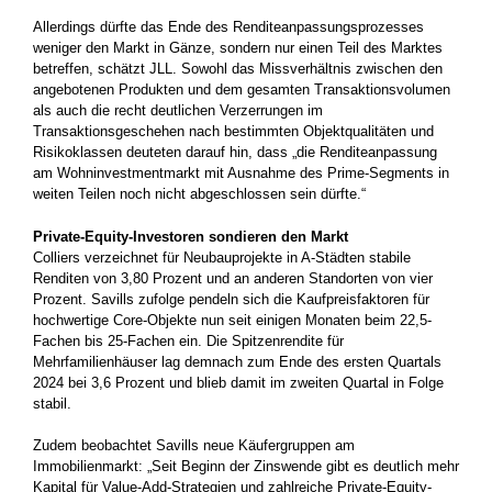
Allerdings dürfte das Ende des Renditeanpassungsprozesses
weniger den Markt in Gänze, sondern nur einen Teil des Marktes
betreffen, schätzt JLL. Sowohl das Missverhältnis zwischen den
angebotenen Produkten und dem gesamten Transaktionsvolumen
als auch die recht deutlichen Verzerrungen im
Transaktionsgeschehen nach bestimmten Objektqualitäten und
Risikoklassen deuteten darauf hin, dass „die Renditeanpassung
am Wohninvestmentmarkt mit Ausnahme des Prime-Segments in
weiten Teilen noch nicht abgeschlossen sein dürfte.“
Private-Equity-Investoren sondieren den Markt
Colliers verzeichnet für Neubauprojekte in A-Städten stabile
Renditen von 3,80 Prozent und an anderen Standorten von vier
Prozent. Savills zufolge pendeln sich die Kaufpreisfaktoren für
hochwertige Core-Objekte nun seit einigen Monaten beim 22,5-
Fachen bis 25-Fachen ein. Die Spitzenrendite für
Mehrfamilienhäuser lag demnach zum Ende des ersten Quartals
2024 bei 3,6 Prozent und blieb damit im zweiten Quartal in Folge
stabil.
Zudem beobachtet Savills neue Käufergruppen am
Immobilienmarkt: „Seit Beginn der Zinswende gibt es deutlich mehr
Kapital für Value-Add-Strategien und zahlreiche Private-Equity-