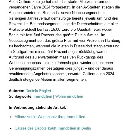
Auch Colliers zufolge hat sich das starke Mietwachstum der
vergangenen Jahre 2024 fortgesetzt. In den A-Städten stiegen die
Angebotsmieten im Bestands- sowie Neubausegment im
bisherigen Jahresverlauf demzufolge bereits jeweils um rund drei
Prozent. Im Bestandssegment liege die Durchschnittsmiete aller
A-Städte aktuell bei fast 16,00 Euro pro Quadratmeter, wobei
Berlin mit fast fünf Prozent das größte Plus aufweise. Im
Neubausegment seit das größte Plus mit vier Prozent in Hamburg
zu beobachten, während die Mieten in Düsseldorf stagnierten und
in Stuttgart mit minus fünf Prozent sogar rückläufig waren.
Aufgrund des zu erwartenden massiven Rückgangs des
Wohnungsneubaus – die zu Jahresbeginn wieder gesunkenen
Genehmigungszahlen bestätigen dies jüngst – und der daraus
resultierenden Angebotsknappheit, erwartet Colliers auch 2024
deutlich steigende Mieten in allen Segmenten.
Autoren:
Daniela Englert
Schlagworte:
Immobilien
|
Wohnimmobilien
In Verbindung stehende Artikel:
Allianz senkt Wertansatz ihrer Immobilien
Caisse des Dépôts kauft Immobilien in Berlin