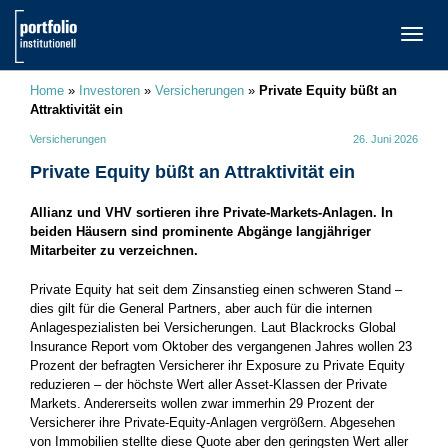
TOGG
NAVI
Home
»
Investoren
»
Versicherungen
»
Private Equity büßt an
Attraktivität ein
Versicherungen
26. Juni 2026
Private Equity büßt an Attraktivität ein
Allianz und VHV sortieren ihre Private-Markets-Anlagen. In
beiden Häusern sind prominente Abgänge langjähriger
Mitarbeiter zu verzeichnen.
Private Equity hat seit dem Zinsanstieg einen schweren Stand –
dies gilt für die General Partners, aber auch für die internen
Anlagespezialisten bei Versicherungen. Laut Blackrocks Global
Insurance Report vom Oktober des vergangenen Jahres wollen 23
Prozent der befragten Versicherer ihr Exposure zu Private Equity
reduzieren – der höchste Wert aller Asset-Klassen der Private
Markets. Andererseits wollen zwar immerhin 29 Prozent der
Versicherer ihre Private-Equity-Anlagen vergrößern. Abgesehen
von Immobilien stellte diese Quote aber den geringsten Wert aller