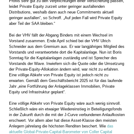
Profils sehr gut zu den Verpflichtungen einer Versicherung passen,
leidet Private Equity zurzeit unter geringer ausfallenden
Distributions, weshalb dann auch neue Commitments aktuell
geringer ausfallen“, so Schroff. „Auf jeden Fall wird Private Equity
aber Teil der SAA bleiben.“
Bei der VHV fällt der Abgang Binders mit einem Wechsel im
Vorstand zusammen. Ende April schied bei der VHV Ulrich
Schneider aus dem Gremium aus. Er war langjähriges Mitglied des
Vorstands und verantwortete dort die Kapitalanlage. Nun ist Boris
Sonntag für die Kapitalanlagen zuständig und ist Sprecher des
Vorstands der Wave. Inwiefern sich die Quote oder die Umsetzung
der Private-Equity-Allokation ändern wird, war nicht zu erfahren.
Eine völlige Abkehr von Private Equity ist jedoch nicht zu
erwarten. Gemäß dem Geschäftsbericht 2025 ist für das laufende
Jahr „eine Fortführung der Anlageklassen Immobilien, Private
Equity und Infrastruktur geplant“.
Eine völlige Abkehr von Private Equity wäre auch wenig sinnvoll.
Schließlich wäre ein etwaiger Wiedereinstieg in Beteiligungsfonds
in der Zukunft durch die mit der J-Curve verbundenen Anlaufkosten
erschwert. Vor allem aber hat diese Asset-Klasse den meisten
Anlegern jahrelang die höchsten Renditen beschert. Wie
das
aktuelle Global-Private-Capital-Barometer von Coller Capital