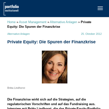
TOGG
NAVI
Home
»
Asset Management
»
Alternative Anlagen
»
Private
Equity: Die Spuren der Finanzkrise
Alternative Anlagen
25. Oktober 2012
Private Equity: Die Spuren der Finanzkrise
Britta Lindhorst
Die Finanzkrise wirkt sich auf die Strategien, auf die
regulatorischen Vorschriften und auf das Fundraising aus.
Interview mit Britta Lindhorst, die das Private-Equity-Portfolio