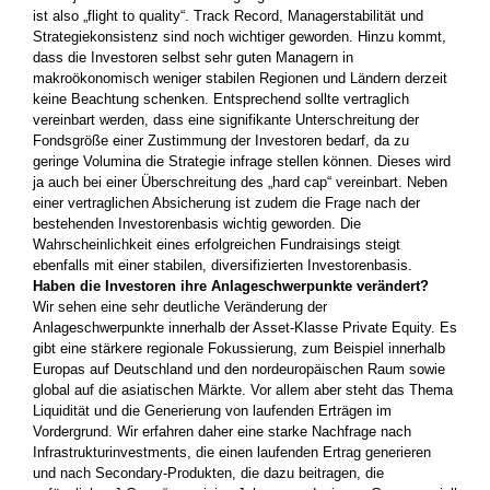
ist also „flight to quality“. Track Record, Managerstabilität und
Strategiekonsistenz sind noch wichtiger geworden. Hinzu kommt,
dass die Investoren selbst sehr guten Managern in
makroökonomisch weniger stabilen Regionen und Ländern derzeit
keine Beachtung schenken. Entsprechend sollte vertraglich
vereinbart werden, dass eine signifikante Unterschreitung der
Fondsgröße einer Zustimmung der Investoren bedarf, da zu
geringe Volumina die Strategie infrage stellen können. Dieses wird
ja auch bei einer Überschreitung des „hard cap“ vereinbart. Neben
einer vertraglichen Absicherung ist zudem die Frage nach der
bestehenden Investorenbasis wichtig geworden. Die
Wahrscheinlichkeit eines erfolgreichen Fundraisings steigt
ebenfalls mit einer stabilen, diversifizierten Investorenbasis.
Haben die Investoren ihre Anlageschwerpunkte verändert?
Wir sehen eine sehr deutliche Veränderung der
Anlageschwerpunkte innerhalb der Asset-Klasse Private Equity. Es
gibt eine stärkere regionale Fokussierung, zum Beispiel innerhalb
Europas auf Deutschland und den nordeuropäischen Raum sowie
global auf die asiatischen Märkte. Vor allem aber steht das Thema
Liquidität und die Generierung von laufenden Erträgen im
Vordergrund. Wir erfahren daher eine starke Nachfrage nach
Infrastrukturinvestments, die einen laufenden Ertrag generieren
und nach Secondary-Produkten, die dazu beitragen, die