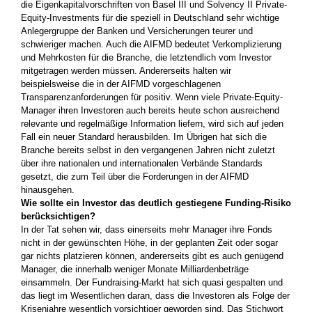
die Eigenkapitalvorschriften von Basel III und Solvency II Private-
Equity-Investments für die speziell in Deutschland sehr wichtige
Anlegergruppe der Banken und Versicherungen teurer und
schwieriger machen. Auch die AIFMD bedeutet Verkomplizierung
und Mehrkosten für die Branche, die letztendlich vom Investor
mitgetragen werden müssen. Andererseits halten wir
beispielsweise die in der AIFMD vorgeschlagenen
Transparenzanforderungen für positiv. Wenn viele Private-Equity-
Manager ihren Investoren auch bereits heute schon ausreichend
relevante und regelmäßige Information liefern, wird sich auf jeden
Fall ein neuer Standard herausbilden. Im Übrigen hat sich die
Branche bereits selbst in den vergangenen Jahren nicht zuletzt
über ihre nationalen und internationalen Verbände Standards
gesetzt, die zum Teil über die Forderungen in der AIFMD
hinausgehen.
Wie sollte ein Investor das deutlich gestiegene Funding-Risiko
berücksichtigen?
In der Tat sehen wir, dass einerseits mehr Manager ihre Fonds
nicht in der gewünschten Höhe, in der geplanten Zeit oder sogar
gar nichts platzieren können, andererseits gibt es auch genügend
Manager, die innerhalb weniger Monate Milliardenbeträge
einsammeln. Der Fundraising-Markt hat sich quasi gespalten und
das liegt im Wesentlichen daran, dass die Investoren als Folge der
Krisenjahre wesentlich vorsichtiger geworden sind. Das Stichwort