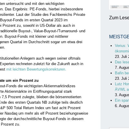
en untersucht und mit den wichtigsten
en. Das Ergebnis: PE-Fonds, hierbei insbesondere
silienter. Laut der Studie des Fachbereichs Private
Zum Lesen
Buyout-Fonds im ersten Quartal 2023 im
 Prozent zu, sowohl in US-Dollar als auch in
ditionelle Buyout-, Value-Buyout-/Turnaround- und
n. Buyout-Fonds mit kleiner und mittlerer
MEISTG
genen Quartal im Durchschnitt sogar um etwa drei
Verius: 
gen.
ökonomi
23. Juli
stitutionellen Anlegern auch wegen seiner oftmals
Das les
 Experten rechneten zuletzt für die Zukunft auch in
7. Augu
dest
mit leichten Bewertungskorrekturen.
Bafin be
23. Juli
ate um ein Prozent zu
Lutz Hor
out-Fonds die wichtigsten Aktienmarktindizes
ÄVWL a
rte Aktienmärkte im Eröffnungsquartal stark
3. Augu
,5 Prozent zulegte, blieben die börsennotierten
Ein spa
nde des ersten Quartals NB zufolge teils deutlich
6. Augu
 S&P 500 Total Return Index um fast acht Prozent
der Nasdaq um mehr als elf Prozent beziehungsweise
egte der durchschnittliche Buyout-Fonds in diesem
 Prozent zu.