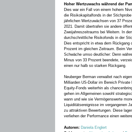
Hoher Wertzuwachs während der Pa
Dies war ein Fall von einem hohem Ni
die Risikokapitalfonds in der Stichprob
jährlichen Wertzuwächsen von 37 Proze
2021. Damit übertrafen sie andere öffe
Zweijahreszeitraums bei Weitem. In de
durchschnittliche Risikofonds in der S
Dies entspricht in etwa dem Rückgang 
Prozent im gleichen Zeitraum. Beim Verg
Schwäche umso deutlicher: Denn währe
Minus von 33 Prozent beendete, verzei
einen nur halb so starken Rückgang.
Neuberger Berman verwaltet nach eige
Milliarden US-Dollar im Bereich Privat
Equity-Fonds weiterhin als chancenbri
gehen im Allgemeinen sowohl strategisc
wann und wie sie Vermögenswerte monet
Liquiditätsereignisse im vergangenen Ja
zu attraktiven Bewertungen. Diese lage
verliehen der Performance einen weiter
Autoren:
Daniela Englert