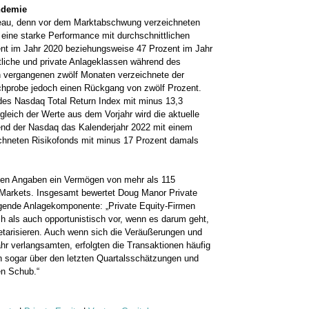
ndemie
veau, denn vor dem Marktabschwung verzeichneten
e eine starke Performance mit durchschnittlichen
nt im Jahr 2020 beziehungsweise 47 Prozent im Jahr
ntliche und private Anlageklassen während des
n vergangenen zwölf Monaten verzeichnete der
tichprobe jedoch einen Rückgang von zwölf Prozent.
des Nasdaq Total Return Index mit minus 13,3
leich der Werte aus dem Vorjahr wird die aktuelle
nd der Nasdaq das Kalenderjahr 2022 mit einem
chneten Risikofonds mit minus 17 Prozent damals
nen Angaben ein Vermögen von mehr als 115
e Markets. Insgesamt bewertet Doug Manor Private
ngende Anlagekomponente: „Private Equity-Firmen
h als auch opportunistisch vor, wenn es darum geht,
arisieren. Auch wenn sich die Veräußerungen und
hr verlangsamten, erfolgten die Transaktionen häufig
n sogar über den letzten Quartalsschätzungen und
en Schub.“