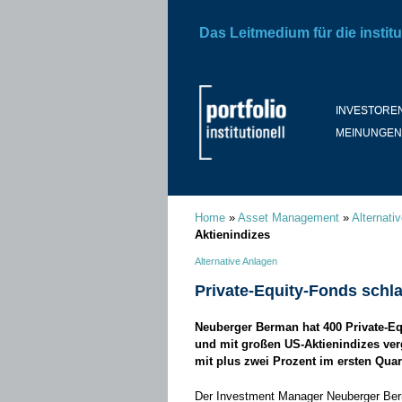
Das Leitmedium für die institu
INVESTORE
MEINUNGEN
Home
»
Asset Management
»
Alternati
Aktienindizes
Alternative Anlagen
Private-Equity-Fonds schl
Neuberger Berman hat 400 Private-Eq
und mit großen US-Aktienindizes ve
mit plus zwei Prozent im ersten Quart
Der Investment Manager Neuberger Berm