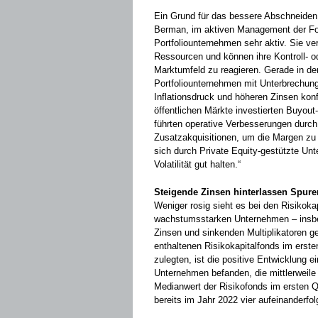
Ein Grund für das bessere Abschneiden
Berman, im aktiven Management der Fon
Portfoliounternehmen sehr aktiv. Sie ver
Ressourcen und können ihre Kontroll- od
Marktumfeld zu reagieren. Gerade in de
Portfoliounternehmen mit Unterbrechung
Inflationsdruck und höheren Zinsen konfr
öffentlichen Märkte investierten Buyout
führten operative Verbesserungen durch 
Zusatzakquisitionen, um die Margen zu 
sich durch Private Equity-gestützte Unt
Volatilität gut halten.“
Steigende Zinsen hinterlassen Spuren
Weniger rosig sieht es bei den Risikoka
wachstumsstarken Unternehmen – insbe
Zinsen und sinkenden Multiplikatoren g
enthaltenen Risikokapitalfonds im erst
zulegten, ist die positive Entwicklung e
Unternehmen befanden, die mittlerweile
Medianwert der Risikofonds im ersten 
bereits im Jahr 2022 vier aufeinanderfo