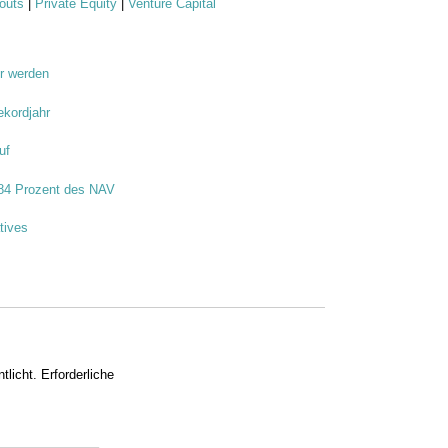
outs
|
Private Equity
|
Venture Capital
r werden
ekordjahr
uf
 84 Prozent des NAV
tives
tlicht.
Erforderliche