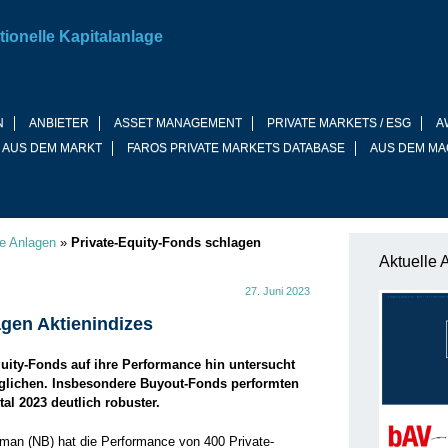
tionelle Kapitalanlage
N
ANBIETER
ASSET MANAGEMENT
PRIVATE MARKETS / ESG
A
 AUS DEM MARKT
FAROS PRIVATE MARKETS DATABASE
AUS DEM MA
ve Anlagen
»
Private-Equity-Fonds schlagen
Aktuelle 
27. Juni 2023
agen Aktienindizes
uity-Fonds auf ihre Performance hin untersucht
rglichen. Insbesondere Buyout-Fonds performten
al 2023 deutlich robuster.
an (NB) hat die Performance von 400 Private-