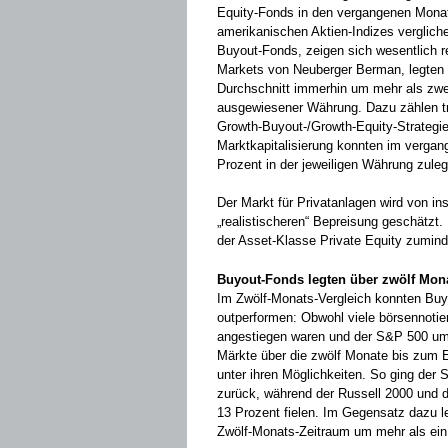
Equity-Fonds in den vergangenen Monat
amerikanischen Aktien-Indizes verglich
Buyout-Fonds, zeigen sich wesentlich re
Markets von Neuberger Berman, legten 
Durchschnitt immerhin um mehr als zwei
ausgewiesener Währung. Dazu zählen tra
Growth-Buyout-/Growth-Equity-Strategie
Marktkapitalisierung konnten im vergan
Prozent in der jeweiligen Währung zule
Der Markt für Privatanlagen wird von in
„realistischeren“ Bepreisung geschätzt.
der Asset-Klasse Private Equity zumin
Buyout-Fonds legten über zwölf Mon
Im Zwölf-Monats-Vergleich konnten Buy
outperformen: Obwohl viele börsennotie
angestiegen waren und der S&P 500 um 7
Märkte über die zwölf Monate bis zum E
unter ihren Möglichkeiten. So ging der
zurück, während der Russell 2000 und 
13 Prozent fielen. Im Gegensatz dazu l
Zwölf-Monats-Zeitraum um mehr als ein