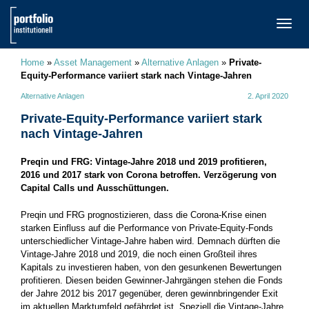
TOGG
NAVI
Home
»
Asset Management
»
Alternative Anlagen
»
Private-
Equity-Performance variiert stark nach Vintage-Jahren
Alternative Anlagen
2. April 2020
Private-Equity-Performance variiert stark
nach Vintage-Jahren
Preqin und FRG: Vintage-Jahre 2018 und 2019 profitieren,
2016 und 2017 stark von Corona betroffen. Verzögerung von
Capital Calls und Ausschüttungen.
Preqin und FRG prognostizieren, dass die Corona-Krise einen
starken Einfluss auf die Performance von Private-Equity-Fonds
unterschiedlicher Vintage-Jahre haben wird. Demnach dürften die
Vintage-Jahre 2018 und 2019, die noch einen Großteil ihres
Kapitals zu investieren haben, von den gesunkenen Bewertungen
profitieren. Diesen beiden Gewinner-Jahrgängen stehen die Fonds
der Jahre 2012 bis 2017 gegenüber, deren gewinnbringender Exit
im aktuellen Marktumfeld gefährdet ist. Speziell die Vintage-Jahre