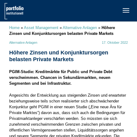
TOGG
NAVI
Home
»
Asset Management
»
Alternative Anlagen
»
Höhere
Zinsen und Konjunktursorgen belasten Private Markets
Alternative Anlagen
17. Oktober 2022
Höhere Zinsen und Konjunktursorgen
belasten Private Markets
PGIM-Studie: Kreditmärkte für Public und Private Debt
verschwimmen. Chancen in Sekundärmarkten, neuen
Segmenten und bei Infrastruktur.
Angesichts der Entwicklung aus steigenden Zinsen und erwarteter
beziehungsweise teils schon realisierter sich abschwächender
Konjunktur geht PGIM in einer neuen Studie („Eine neue Ära für
Private Marktes“) davon aus, dass sich auch die Bedingungen für
Privatmarktanleger verschärfen werden. So müssten sie sich
zunehmend verschwimmenden Grenzen zwischen privaten und
öffentlichen Vermögenswerten stellen, Liquiditätssorgen angehen
und neuere Segmente der privaten Kreditmärkte erkunden. Die