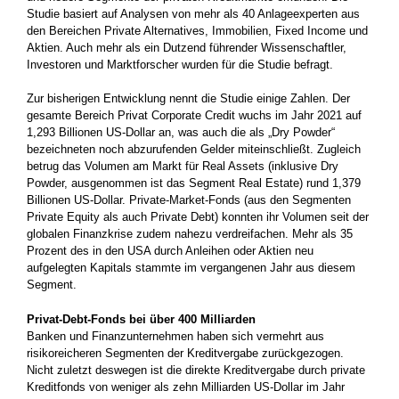
Studie basiert auf Analysen von mehr als 40 Anlageexperten aus
den Bereichen Private Alternatives, Immobilien, Fixed Income und
Aktien. Auch mehr als ein Dutzend führender Wissenschaftler,
Investoren und Marktforscher wurden für die Studie befragt.
Zur bisherigen Entwicklung nennt die Studie einige Zahlen. Der
gesamte Bereich Privat Corporate Credit wuchs im Jahr 2021 auf
1,293 Billionen US-Dollar an, was auch die als „Dry Powder“
bezeichneten noch abzurufenden Gelder miteinschließt. Zugleich
betrug das Volumen am Markt für Real Assets (inklusive Dry
Powder, ausgenommen ist das Segment Real Estate) rund 1,379
Billionen US-Dollar. Private-Market-Fonds (aus den Segmenten
Private Equity als auch Private Debt) konnten ihr Volumen seit der
globalen Finanzkrise zudem nahezu verdreifachen. Mehr als 35
Prozent des in den USA durch Anleihen oder Aktien neu
aufgelegten Kapitals stammte im vergangenen Jahr aus diesem
Segment.
Privat-Debt-Fonds bei über 400 Milliarden
Banken und Finanzunternehmen haben sich vermehrt aus
risikoreicheren Segmenten der Kreditvergabe zurückgezogen.
Nicht zuletzt deswegen ist die direkte Kreditvergabe durch private
Kreditfonds von weniger als zehn Milliarden US-Dollar im Jahr