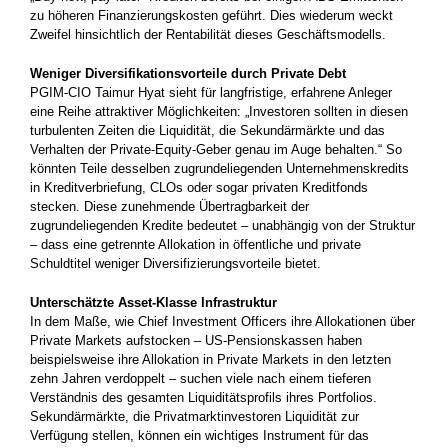
zu höheren Finanzierungskosten geführt. Dies wiederum weckt
Zweifel hinsichtlich der Rentabilität dieses Geschäftsmodells.
Weniger Diversifikationsvorteile durch Private Debt
PGIM-CIO Taimur Hyat sieht für langfristige, erfahrene Anleger
eine Reihe attraktiver Möglichkeiten: „Investoren sollten in diesen
turbulenten Zeiten die Liquidität, die Sekundärmärkte und das
Verhalten der Private-Equity-Geber genau im Auge behalten.“ So
könnten Teile desselben zugrundeliegenden Unternehmenskredits
in Kreditverbriefung, CLOs oder sogar privaten Kreditfonds
stecken. Diese zunehmende Übertragbarkeit der
zugrundeliegenden Kredite bedeutet – unabhängig von der Struktur
– dass eine getrennte Allokation in öffentliche und private
Schuldtitel weniger Diversifizierungsvorteile bietet.
Unterschätzte Asset-Klasse Infrastruktur
In dem Maße, wie Chief Investment Officers ihre Allokationen über
Private Markets aufstocken – US-Pensionskassen haben
beispielsweise ihre Allokation in Private Markets in den letzten
zehn Jahren verdoppelt – suchen viele nach einem tieferen
Verständnis des gesamten Liquiditätsprofils ihres Portfolios.
Sekundärmärkte, die Privatmarktinvestoren Liquidität zur
Verfügung stellen, können ein wichtiges Instrument für das