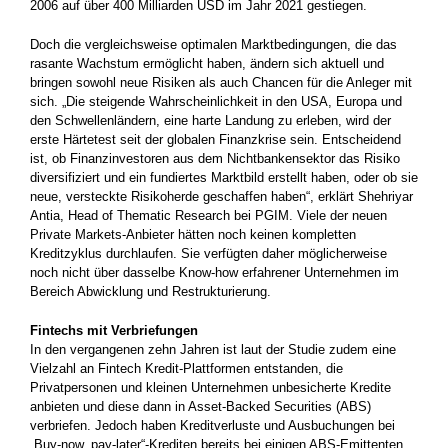
2006 auf über 400 Milliarden USD im Jahr 2021 gestiegen.
Doch die vergleichsweise optimalen Marktbedingungen, die das
rasante Wachstum ermöglicht haben, ändern sich aktuell und
bringen sowohl neue Risiken als auch Chancen für die Anleger mit
sich. „Die steigende Wahrscheinlichkeit in den USA, Europa und
den Schwellenländern, eine harte Landung zu erleben, wird der
erste Härtetest seit der globalen Finanzkrise sein. Entscheidend
ist, ob Finanzinvestoren aus dem Nichtbankensektor das Risiko
diversifiziert und ein fundiertes Marktbild erstellt haben, oder ob sie
neue, versteckte Risikoherde geschaffen haben“, erklärt Shehriyar
Antia, Head of Thematic Research bei PGIM. Viele der neuen
Private Markets-Anbieter hätten noch keinen kompletten
Kreditzyklus durchlaufen. Sie verfügten daher möglicherweise
noch nicht über dasselbe Know-how erfahrener Unternehmen im
Bereich Abwicklung und Restrukturierung.
Fintechs mit Verbriefungen
In den vergangenen zehn Jahren ist laut der Studie zudem eine
Vielzahl an Fintech Kredit-Plattformen entstanden, die
Privatpersonen und kleinen Unternehmen unbesicherte Kredite
anbieten und diese dann in Asset-Backed Securities (ABS)
verbriefen. Jedoch haben Kreditverluste und Ausbuchungen bei
„Buy-now, pay-later“-Krediten bereits bei einigen ABS-Emittenten