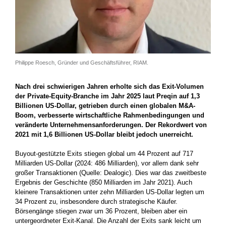
Philippe Roesch, Gründer und Geschäftsführer, RIAM.
Nach drei schwierigen Jahren erholte sich das Exit-Volumen
der Private-Equity-Branche im Jahr 2025 laut Preqin auf 1,3
Billionen US-Dollar, getrieben durch einen globalen M&A-
Boom, verbesserte wirtschaftliche Rahmenbedingungen und
veränderte Unternehmensanforderungen. Der Rekordwert von
2021 mit 1,6 Billionen US-Dollar bleibt jedoch unerreicht.
Buyout-gestützte Exits stiegen global um 44 Prozent auf 717
Milliarden US-Dollar (2024: 486 Milliarden), vor allem dank sehr
großer Transaktionen (Quelle: Dealogic). Dies war das zweitbeste
Ergebnis der Geschichte (850 Milliarden im Jahr 2021). Auch
kleinere Transaktionen unter zehn Milliarden US-Dollar legten um
34 Prozent zu, insbesondere durch strategische Käufer.
Börsengänge stiegen zwar um 36 Prozent, bleiben aber ein
untergeordneter Exit-Kanal. Die Anzahl der Exits sank leicht um