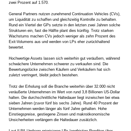
zwei Prozent auf 1.570.
General Partners nutzen zunehmend Continuation Vehicles (CVs),
um Liquidität zu schaffen und gleichzeitig Kontrolle zu behalten.
Rund ein Viertel der GPs setzte in den letzten zwei Jahren solche
Strukturen ein, fast die Hälfte plant dies künftig. Trotz starken
Wachstums machen CVs jedoch weniger als zehn Prozent des
Exit-Volumens aus und werden von LPs eher zurückhaltend
bewertet.
Hochwertige Assets lassen sich weiterhin gut veräußern, während
schwächere Unternehmen schwerer zu verkaufen sind. Die
Bewertungslücke zwischen Käufern und Verkäufern hat sich
zuletzt verringert, bleibt jedoch bestehen.
Trotz der Erholung soll die Branche weiterhin über 32.000 nicht
veräußerte Unternehmen im Wert von rund 3,8 Billionen US-Dollar
halten. Die durchschnittliche Haltedauer liegt inzwischen bei etwa
sieben Jahren (zuvor fünf bis sechs Jahre). Rund 40 Prozent der
Unternehmen werden länger als fünf Jahre gehalten. Hohe
Einstiegspreise, gestiegene Zinsen und makroökonomische
Unsicherheiten verlängern die Haltedauer zusätzlich.
Laut ILPA-Umfrage priorisieren LPs langfristige Renditen über