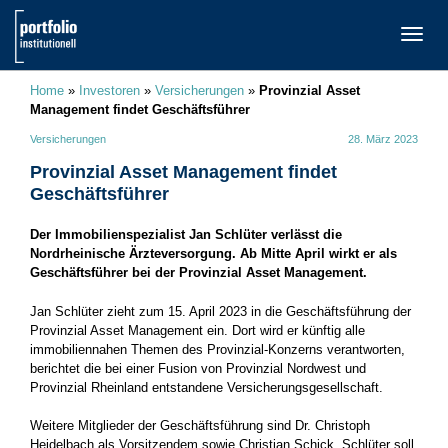
TOGG
NAVI
Home
»
Investoren
»
Versicherungen
»
Provinzial Asset
Management findet Geschäftsführer
Versicherungen
28. März 2023
Provinzial Asset Management findet
Geschäftsführer
Der Immobilienspezialist Jan Schlüter verlässt die
Nordrheinische Ärzteversorgung. Ab Mitte April wirkt er als
Geschäftsführer bei der Provinzial Asset Management.
Jan Schlüter zieht zum 15. April 2023 in die Geschäftsführung der
Provinzial Asset Management ein. Dort wird er künftig alle
immobiliennahen Themen des Provinzial-Konzerns verantworten,
berichtet die bei einer Fusion von Provinzial Nordwest und
Provinzial Rheinland entstandene Versicherungsgesellschaft.
Weitere Mitglieder der Geschäftsführung sind Dr. Christoph
Heidelbach als Vorsitzendem sowie Christian Schick. Schlüter soll