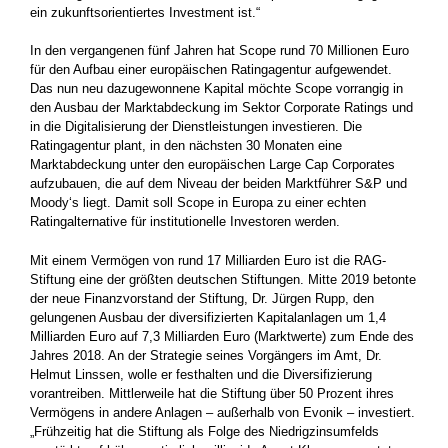
ein zukunftsorientiertes Investment ist.“
In den vergangenen fünf Jahren hat Scope rund 70 Millionen Euro
für den Aufbau einer europäischen Ratingagentur aufgewendet.
Das nun neu dazugewonnene Kapital möchte Scope vorrangig in
den Ausbau der Marktabdeckung im Sektor Corporate Ratings und
in die Digitalisierung der Dienstleistungen investieren. Die
Ratingagentur plant, in den nächsten 30 Monaten eine
Marktabdeckung unter den europäischen Large Cap Corporates
aufzubauen, die auf dem Niveau der beiden Marktführer S&P und
Moody‘s liegt. Damit soll Scope in Europa zu einer echten
Ratingalternative für institutionelle Investoren werden.
Mit einem Vermögen von rund 17 Milliarden Euro ist die RAG-
Stiftung eine der größten deutschen Stiftungen. Mitte 2019 betonte
der neue Finanzvorstand der Stiftung, Dr. Jürgen Rupp, den
gelungenen Ausbau der diversifizierten Kapitalanlagen um 1,4
Milliarden Euro auf 7,3 Milliarden Euro (Marktwerte) zum Ende des
Jahres 2018. An der Strategie seines Vorgängers im Amt, Dr.
Helmut Linssen, wolle er festhalten und die Diversifizierung
vorantreiben. Mittlerweile hat die Stiftung über 50 Prozent ihres
Vermögens in andere Anlagen – außerhalb von Evonik – investiert.
„Frühzeitig hat die Stiftung als Folge des Niedrigzinsumfelds