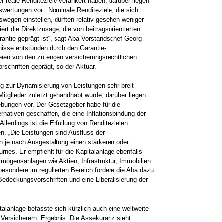
 reale Renditeziele verankert haben, darüber liegen
ertungen vor. „Nominale Renditeziele, die sich
swegen einstellen, dürften relativ gesehen weniger
ert die Direktzusage, die von beitragsorientierten
antie geprägt ist“, sagt Aba-Vorstandschef Georg
nisse entstünden durch den Garantie-
ien von den zu engen versicherungsrechtlichen
schriften geprägt, so der Aktuar.
ng zur Dynamisierung von Leistungen sehr breit
itglieder zuletzt gehandhabt wurde, darüber liegen
hebungen vor. Der Gesetzgeber habe für die
nativen geschaffen, die eine Inflationsbindung der
lerdings ist die Erfüllung von Renditezielen
. „Die Leistungen sind Ausfluss der
n je nach Ausgestaltung einen stärkeren oder
rnes. Er empfiehlt für die Kapitalanlage ebenfalls
rmögensanlagen wie Aktien, Infrastruktur, Immobilien
besondere im regulierten Bereich fordere die Aba dazu
edeckungsvorschriften und eine Liberalisierung der
italanlage befasste sich kürzlich auch eine weltweite
ersicherern. Ergebnis: Die Assekuranz sieht