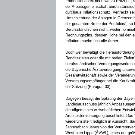
Immobilienanteil bei etwa 20 Prozent“, 
der Arbeitsgemeinschaft berufsständisc
durchaus Inflationsschutz. Vertrackt s
Umschichtung der Anlagen in Grenzen be
der gesamten Breite der Portfolios“, so
Berufsständischen nicht, weder nomina
Rechnungszins, dessen Höhe bei den ein
Inflation mache uns alle ärmer.
Doch wer bewältigt die Herausforderun
Renditezielen oder die mit realen Ziele
berufsständischen Versorgungswerken erga
die Bayerische Ärzteversorgung unterw
Gesamtwirtschaft sowie der Veränderun
Versorgungsempfänger sei die Kaufkraft
der Satzung (Paragraf 33).
Dagegen besagt die Satzung der Bayeris
Landesausschuss jährlich Anpassungen 
der allgemeinen wirtschaftlichen Entwic
Architektenversorgung beschließt. Das
wiederum stellt lediglich in Aussicht, d
Jahresabschlusses von der Vertreterve
Westfalen-Lippe (ÄVWL), eines der grö