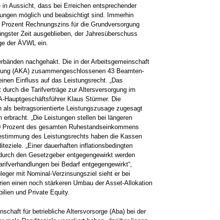
e in Aussicht, dass bei Erreichen entsprechender
gen möglich und beabsichtigt sind. Immerhin
r Prozent Rechnungszins für die Grundversorgung
jüngster Zeit ausgeblieben, der Jahresüberschuss
age der ÄVWL ein.
n Verbänden nachgehakt. Die in der Arbeitsgemeinschaft
orgung (AKA) zusammengeschlossenen 43 Beamten-
nen Einfluss auf das Leistungsrecht. „Das
 durch die Tarifverträge zur Altersversorgung im
AKA-Hauptgeschäftsführer Klaus Stürmer. Die
 als beitragsorientierte Leistungszusage zugesagt
erbracht. „Die Leistungen stellen bei längeren
 30 Prozent des gesamten Ruhestandseinkommens
 Bestimmung des Leistungsrechts haben die Kassen
eziele. „Einer dauerhaften inflationsbedingten
 durch den Gesetzgeber entgegengewirkt werden
rifverhandlungen bei Bedarf entgegengewirkt“,
eger mit Nominal-Verzinsungsziel sieht er bei
arien einen noch stärkeren Umbau der Asset-Allokation
lien und Private Equity.
schaft für betriebliche Altersvorsorge (Aba) bei der