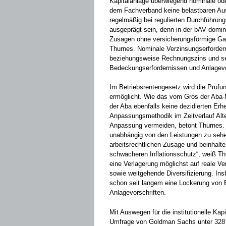
Kapitalanlage überwiegend nominale oder
dem Fachverband keine belastbaren Ausw
regelmäßig bei regulierten Durchführung
ausgeprägt sein, denn in der bAV domini
Zusagen ohne versicherungsförmige Gar
Thurnes. Nominale Verzinsungserforder
beziehungsweise Rechnungszins und se
Bedeckungserfordernissen und Anlagevor
Im Betriebsrentengesetz wird die Prüfu
ermöglicht. Wie das vom Gros der Aba-M
der Aba ebenfalls keine dezidierten Er
Anpassungsmethodik im Zeitverlauf Alter
Anpassung vermeiden, betont Thurnes. Al
unabhängig von den Leistungen zu sehen
arbeitsrechtlichen Zusage und beinhalte
schwächeren Inflationsschutz“, weiß Thu
eine Verlagerung möglichst auf reale Ve
sowie weitgehende Diversifizierung. Ins
schon seit langem eine Lockerung von B
Anlagevorschriften.
Mit Auswegen für die institutionelle Kap
Umfrage von Goldman Sachs unter 328 V