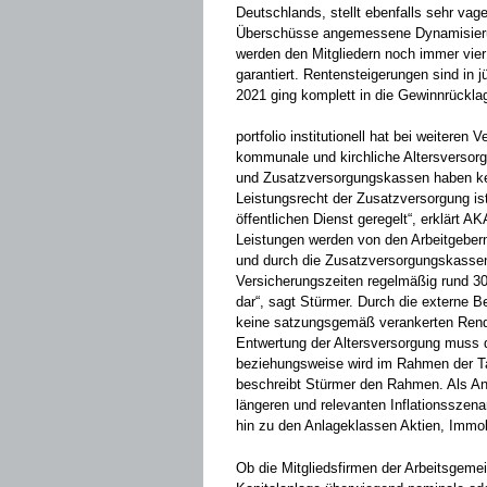
Deutschlands, stellt ebenfalls sehr vag
Überschüsse angemessene Dynamisierun
werden den Mitgliedern noch immer vie
garantiert. Rentensteigerungen sind in 
2021 ging komplett in die Gewinnrückl
portfolio institutionell hat bei weitere
kommunale und kirchliche Altersvers
und Zusatzversorgungskassen haben kei
Leistungsrecht der Zusatzversorgung ist
öffentlichen Dienst geregelt“, erklärt 
Leistungen werden von den Arbeitgebern
und durch die Zusatzversorgungskassen 
Versicherungszeiten regelmäßig rund
dar“, sagt Stürmer. Durch die externe
keine satzungsgemäß verankerten Rendit
Entwertung der Altersversorgung muss
beziehungsweise wird im Rahmen der Ta
beschreibt Stürmer den Rahmen. Als Anl
längeren und relevanten Inflationsszen
hin zu den Anlageklassen Aktien, Immobi
Ob die Mitgliedsfirmen der Arbeitsgemein