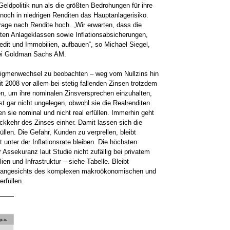
 Geldpolitik nun als die größten Bedrohungen für ihre
noch in niedrigen Renditen das Hauptanlagerisiko.
rage nach Rendite hoch. „Wir erwarten, dass die
vaten Anlageklassen sowie Inflationsabsicherungen,
redit und Immobilien, aufbauen“, so Michael Siegel,
 bei Goldman Sachs AM.
igmenwechsel zu beobachten – weg vom Nullzins hin
it 2008 vor allem bei stetig fallenden Zinsen trotzdem
en, um ihre nominalen Zinsversprechen einzuhalten,
 gar nicht ungelegen, obwohl sie die Realrenditen
n sie nominal und nicht real erfüllen. Immerhin geht
ückkehr des Zinses einher. Damit lassen sich die
üllen. Die Gefahr, Kunden zu verprellen, bleibt
unter der Inflationsrate bleiben. Die höchsten
 Assekuranz laut Studie nicht zufällig bei privatem
ien und Infrastruktur – siehe Tabelle. Bleibt
n angesichts des komplexen makroökonomischen und
rfüllen.