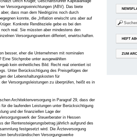
schätzt Ulrich Krüger, Geschäftsführer Kapitalanlage
her Versorgungseinrichtungen (ABV). Das biete
NEWSFL
ei aber, dass man dem Niedrigzins noch durch
gegnen konnte, die „Inflation erwischt uns aber auf
Suchen
 Krüger. Konkrete Renditeziele gebe es bei den
nach:
l noch real. Sie müssten aber mindestens den
zelnen Versorgungswerken differiert, erwirtschaften.
HEFT AB
gen besser, eher die Unternehmen mit nominalen
ZUM ARC
n? Eine Stichprobe unter ausgewählten
b kein einheitliches Bild. Recht real orientiert ist
egs. Unter Berücksichtigung des Preisgefüges der
gen der Lebenshaltungskosten für
 der Versorgungsleistungen zu überprüfen, heißt es in
chen Architektenversorgung in Paragraf 29, dass der
für die laufenden Leistungen unter Berücksichtigung
klung und der finanziellen Lage der
 Versorgungswerk der Steuerberater in Hessen
ass der Rentensteigerungsbetrag jährlich aufgrund des
rsammlung festgesetzt wird. Die Ärzteversorgung
ßten berufsständischen Versorgungswerke