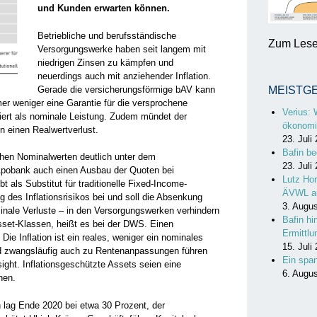
und Kunden erwarten können.
Betriebliche und berufsständische
Zum Lesen
Versorgungswerke haben seit langem mit
niedrigen Zinsen zu kämpfen und
neuerdings auch mit anziehender Inflation.
Gerade die versicherungsförmige bAV kann
MEISTG
er weniger eine Garantie für die versprochene
Verius: 
niert als nominale Leistung. Zudem mündet der
ökonomi
n einen Realwertverlust.
23. Juli
Bafin be
schen Nominalwerten deutlich unter dem
23. Juli
Apobank auch einen Ausbau der Quoten bei
Lutz Hor
t als Substitut für traditionelle Fixed-Income-
ÄVWL a
 des Inflationsrisikos bei und soll die Absenkung
3. Augu
nale Verluste – in den Versorgungswerken verhindern
Bafin hi
 Asset-Klassen, heißt es bei der DWS. Einen
Ermittl
ie Inflation ist ein reales, weniger ein nominales
15. Juli
ird zwangsläufig auch zu Rentenanpassungen führen
Ein spa
ight. Inflationsgeschützte Assets seien eine
6. Augu
nen.
n lag Ende 2020 bei etwa 30 Prozent, der