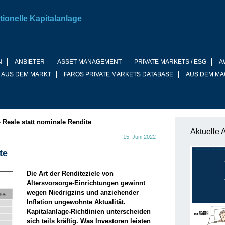
tionelle Kapitalanlage
N
ANBIETER
ASSET MANAGEMENT
PRIVATE MARKETS / ESG
A
 AUS DEM MARKT
FAROS PRIVATE MARKETS DATABASE
AUS DEM MA
»
Reale statt nominale Rendite
Aktuelle 
15. Juni 2022
te
Die Art der Renditeziele von
Altersvorsorge-Einrichtungen gewinnt
wegen Niedrigzins und anziehender
Inflation ungewohnte Aktualität.
Kapitalanlage-Richtlinien unterscheiden
sich teils kräftig. Was Investoren leisten