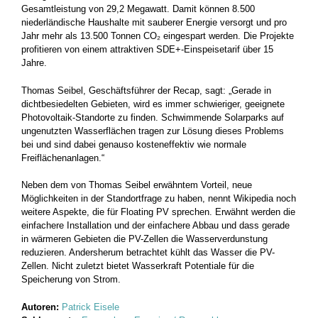
Gesamtleistung von 29,2 Megawatt. Damit können 8.500
niederländische Haushalte mit sauberer Energie versorgt und pro
Jahr mehr als 13.500 Tonnen CO₂ eingespart werden. Die Projekte
profitieren von einem attraktiven SDE+-Einspeisetarif über 15
Jahre.
Thomas Seibel, Geschäftsführer der Recap, sagt: „Gerade in
dichtbesiedelten Gebieten, wird es immer schwieriger, geeignete
Photovoltaik-Standorte zu finden. Schwimmende Solarparks auf
ungenutzten Wasserflächen tragen zur Lösung dieses Problems
bei und sind dabei genauso kosteneffektiv wie normale
Freiflächenanlagen.“
Neben dem von Thomas Seibel erwähntem Vorteil, neue
Möglichkeiten in der Standortfrage zu haben, nennt Wikipedia noch
weitere Aspekte, die für Floating PV sprechen. Erwähnt werden die
einfachere Installation und der einfachere Abbau und dass gerade
in wärmeren Gebieten die PV-Zellen die Wasserverdunstung
reduzieren. Andersherum betrachtet kühlt das Wasser die PV-
Zellen. Nicht zuletzt bietet Wasserkraft Potentiale für die
Speicherung von Strom.
Autoren:
Patrick Eisele