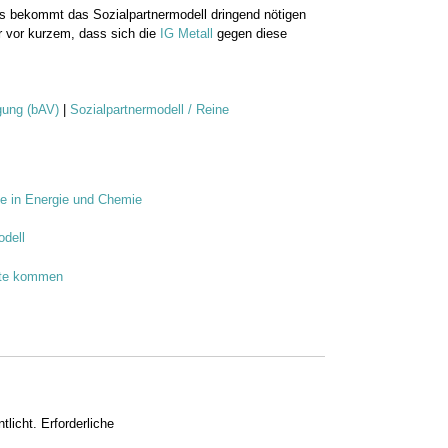
s bekommt das Sozialpartnermodell dringend nötigen
 vor kurzem, dass sich die
IG Metall
gegen diese
rgung (bAV)
|
Sozialpartnermodell / Reine
le in Energie und Chemie
odell
eite kommen
tlicht.
Erforderliche