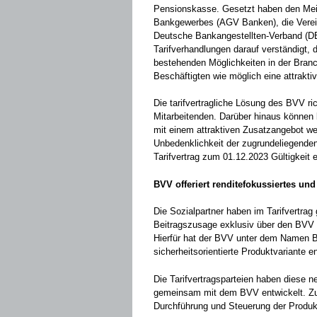
Pensionskasse. Gesetzt haben den Meil
Bankgewerbes (AGV Banken), die Verein
Deutsche Bankangestellten-Verband (DB
Tarifverhandlungen darauf verständigt, 
bestehenden Möglichkeiten in der Bran
Beschäftigten wie möglich eine attrakti
Die tarifvertragliche Lösung des BVV ric
Mitarbeitenden. Darüber hinaus können b
mit einem attraktiven Zusatzangebot wei
Unbedenklichkeit der zugrundeliegenden
Tarifvertrag zum 01.12.2023 Gültigkeit 
BVV offeriert renditefokussiertes und
Die Sozialpartner haben im Tarifvertrag
Beitragszusage exklusiv über den BVV
Hierfür hat der BVV unter dem Namen B
sicherheitsorientierte Produktvariante en
Die Tarifvertragsparteien haben diese n
gemeinsam mit dem BVV entwickelt. Zud
Durchführung und Steuerung der Produkt