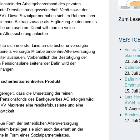
enstein der Arbeitgeberverband des privaten
te Dienstleistungsgewerkschaft Verdi sowie der
V). Diese Sozialpartner haben sich im Rahmen ihrer
Zum Lesen
die reine Beitragszusage als Ergänzung zu den bereits
che umzusetzen. Damit will man so vielen
ve Alterssicherung anbieten.
MEISTG
hte sich in erster Linie an die bisher unversorgten
Verius: 
ereits versorgte Mitarbeitende ihre Altersversorgung
ökonomi
ter ausbauen. Vorbehaltlich der Bestätigung der
23. Juli
 Pensionspläne seitens der Bafin wird der
Bafin be
erlangen.
23. Juli
Bafin hi
 sicherheitsorientiertes Produkt
Ermittl
15. Juli
 geregelt, dass die Umsetzung der reinen
Lutz Hor
 Pensionsfonds des Bankgewerbes AG erfolgen wird.
ÄVWL a
VV Maxrente eine renditefokussierte und eine
3. Augu
twickelt.
Bundesl
17. Juli
eue Form der betrieblichen Altersversorgung
em beteiligen sie sich auch dauerhaft an der
e in Form eines Sozialpartnerbeirates.