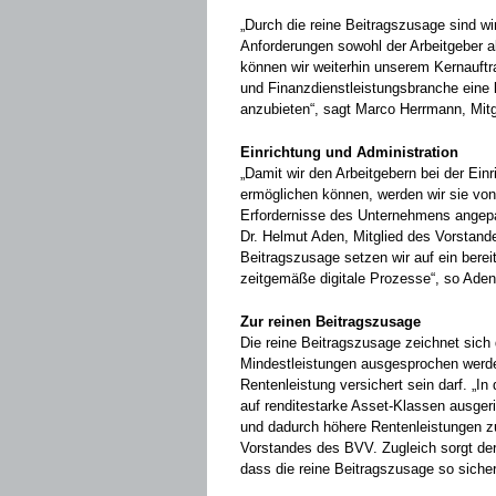
„Durch die reine Beitragszusage sind wir
Anforderungen sowohl der Arbeitgeber a
können wir weiterhin unserem Kernauftr
und Finanzdienstleistungsbranche eine l
anzubieten“, sagt Marco Herrmann, Mit
Einrichtung und Administration
„Damit wir den Arbeitgebern bei der Ein
ermöglichen können, werden wir sie von
Erfordernisse des Unternehmens angepa
Dr. Helmut Aden, Mitglied des Vorstande
Beitragszusage setzen wir auf ein berei
zeitgemäße digitale Prozesse“, so Aden 
Zur reinen Beitragszusage
Die reine Beitragszusage zeichnet sich 
Mindestleistungen ausgesprochen werde
Rentenleistung versichert sein darf. „I
auf renditestarke Asset-Klassen ausger
und dadurch höhere Rentenleistungen zu
Vorstandes des BVV. Zugleich sorgt d
dass die reine Beitragszusage so sicher