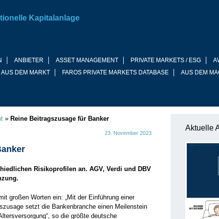
tionelle Kapitalanlage
N
ANBIETER
ASSET MANAGEMENT
PRIVATE MARKETS / ESG
A
 AUS DEM MARKT
FAROS PRIVATE MARKETS DATABASE
AUS DEM MA
t
»
Reine Beitragszusage für Banker
Aktuelle 
23. November 2023
Banker
chiedlichen Risikoprofilen an. AGV, Verdi und DBV
nzung.
mit großen Worten ein: „Mit der Einführung einer
ragszusage setzt die Bankenbranche einen Meilenstein
e Altersversorgung“, so die größte deutsche