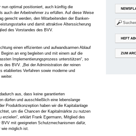
 nun optimal positioniert, auch künftig die
NEWSFL
ls auch der Arbeitnehmer zu erfüllen. Auf diese Weise
ag gerecht werden, den Mitarbeitenden der Banken-
Suchen
eistungsstarke und damit attraktive Alterssicherung
nach:
glied des Vorstandes des BVV.
HEFT AB
richtung einen effizienten und aufwandsarmen Ablauf
 Beginn an eng begleiten und mit einem auf die
ZUM ARC
ssten Implementierungsprozess unterstützen“, so
s des BVV. „Bei der Administration der reinen
ts etabliertes Verfahren sowie moderne und
weiter.
dadurch aus, dass keine garantierten
n dürfen und ausschließlich eine lebenslange
n der Produktkonzeption haben wir die Kapitalanlage
ichtet, um die Chancen der Kapitalmärkte zu nutzen
 erzielen“, erklärt Frank Egermann, Mitglied des
er BVV mit geeigneten Schutzmechanismen dafür,
 wie möglich ist.