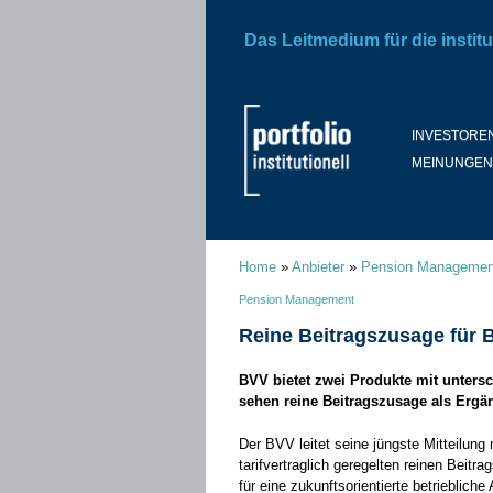
Das Leitmedium für die institu
INVESTORE
MEINUNGEN
Home
»
Anbieter
»
Pension Managemen
Pension Management
Reine Beitragszusage für 
BVV bietet zwei Produkte mit unters
sehen reine Beitragszusage als Ergä
Der BVV leitet seine jüngste Mitteilung 
tarifvertraglich geregelten reinen Beit
für eine zukunftsorientierte betrieblich