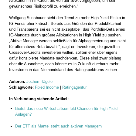
Allokation in HY-Credit als von der SAA vorgegeben, um sein
gewünschtes Risikoprofil zu erreichen.“
Wolfgang Sussbauer sieht den Trend zu mehr High-Yield-Risiko in
IG-Fonds eher kritisch: Bereits aus Gründen der Produktklarheit
und Transparenz sei es nicht akzeptabel, das Portfolio-Beta eines
IG-Mandats durch größere Allokationen in High Yield zu pushen.
„Aktive Manager werden schließlich für Alphagenerierung und nicht
für alternatives Beta bezahlt“, sagt er. Investoren, die gezielt in
Crossover-Credits investieren wollen, sollten eher über eigens
dafür konzipierte Mandate nachdenken. Diese sind zwar bislang
eher die Ausnahme, doch könnte es in Zukunft durchaus mehr
Investoren in das Niemandsland des Ratingspektrums ziehen.
Autoren:
Jochen Hägele
Schlagworte:
Fixed Income
|
Ratingagentur
In Verbindung stehende Artikel:
Bietet das neue Wirtschaftsumfeld Chancen für High-Yield-
Anlagen?
Der ETF als Mantel steht auch aktiven Managern