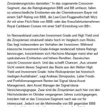
Zinsänderungsrisiko darstellen.“ In das sogenannte Crossover-
Segment, das die Ratingkategorien BBB und BB umfasst, fallen
so unterschiedliche Emittenten wie der Chemiekonzern Bayer mit
einem S&P-Rating von BBB, die Low-Cost-Fluggesellschaft Wizz
Air mit einer Fitch-Note von BBB- oder das Kreuzfahrtunternehmen
Royal Caribbean Cruises mit einer S&P-Einstufung von BB+.
Im Niemandsland zwischen Investment Grade und High Yield sind
die Zinsprämien strukturell relativ hoch im Vergleich zum Risiko.
Das liegt insbesondere am Verhalten der Investoren: Während
klassische Investment-Grade-Anleger tendenziell höhere Ratings
bevorzugen, konzentrieren sich Hochzins-Manager meist eher auf
spekulativere Emittenten und höhere Renditen. Dazwischen
rutscht Crossover durch. Und das schafft Chancen: „Aus unserer
Sicht vereint dieses Segment das Beste aus den Welten High
Yield und Investment Grade: hohe Risikoprämien bei historisch
niedrigen Ausfallraten“, sagt Andreas Dimopoulos, Leiter Fonds-
und Portfoliomanagement Renten bei Signal Iduna Asset
Management, dem Asset Manager der Signal-Iduna-
Versicherungsgruppe. Zwar sind die Zinsprämien auch hier von den
Höchstständen im Oktober vergangenen Jahres zurückgegangen,
trotzdem hält er das Crossover-Segment nach wie vor für
interessant. Jedoch sei die Mehrrendite von BB gegenüber BBB