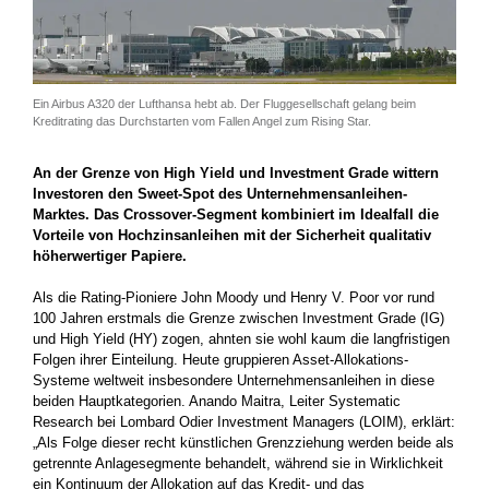
Ein Airbus A320 der Lufthansa hebt ab. Der Fluggesellschaft gelang beim
Kreditrating das Durchstarten vom Fallen Angel zum Rising Star.
An der Grenze von High Yield und Investment Grade wittern
Investoren den Sweet-Spot des Unternehmensanleihen-
Marktes. Das Crossover-Segment kombiniert im Idealfall die
Vorteile von Hochzinsanleihen mit der Sicherheit qualitativ
höherwertiger Papiere.
Als die Rating-Pioniere John Moody und Henry V. Poor vor rund
100 Jahren erstmals die Grenze zwischen Investment Grade (IG)
und High Yield (HY) zogen, ahnten sie wohl kaum die langfristigen
Folgen ihrer Einteilung. Heute gruppieren Asset-Allokations-
Systeme weltweit insbesondere Unternehmensanleihen in diese
beiden Hauptkategorien. Anando Maitra, Leiter Systematic
Research bei Lombard Odier Investment Managers (LOIM), erklärt:
„Als Folge dieser recht künstlichen Grenzziehung werden beide als
getrennte Anlagesegmente behandelt, während sie in Wirklichkeit
ein Kontinuum der Allokation auf das Kredit- und das