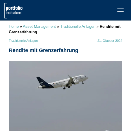
TOGG
NAVI
Home
»
Asset Management
»
Traditionelle Anlagen
»
Rendite mit
Grenzerfahrung
Traditionelle Anlagen
21. Oktober 2024
Rendite mit Grenzerfahrung