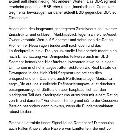
aktuell auffallend niedrig. Mit anderen Worten: Das BB-Segment
erscheint gegenüber BBB eher teuer. „Innerhalb des Crossover-
Segments bevorzugen wir daher aktuell BBB gegenüber BB“, so
Dimopoulos.
Angesichts des insgesamt gestiegenen Zinsniveaus bei inverser
Zinsstruktur und unklarem Marktausblick legen zahlreiche Asset
Owner verstärkt Wert auf Sicherheit und schrauben die Rating-
Profile ihrer Neuanlagen tendenziell nach oben und das
Laufzeitprofil zurück. Die konjunkturelle Unsicherheit macht sich
nach Einschätzung von Dimopoulos teilweise auch im BBB-
Segment bemerkbar: Hier fürchten Investoren etwa bei einigen
Emittenten in ohnehin abgestraften Sektoren wie Real Estate ein
Downgrade in das High-Yield-Segment und preisen dies
entsprechend ein. Das sieht auch Portfoliomanager Maitra. Er
sagt: „Die auf uns zurollende Refinanzierungswelle ist durchaus
besorgniserregend, dürfte sich aber hauptsächlich auf den
niedrigsten Teil des Kreditspektrums auswirken mit einem Rating
von B und darunter.“ Vor diesem Hintergrund dürfte der Crossover-
Bereich besonders dann punkten, wenn die Fundamentaldaten
robust bleiben.
Potenziell attraktiv findet Signal-Iduna-Rentenchef Dimopoulos
auch Fallen Angels, also Papiere von Emittenten, die erst vor