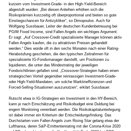
kurzem vom Investment-Grade- in den High-Yield-Bereich
abgestuft wurden: „Bei diesen Anleihen erhöhen sich die
Risikoprämien kurzzeitig oft überproportional und bieten so gute
Einstiegschancen für Antizykliker“, so Dimopoulos. Auch für
Wolfgang Sussbauer, Leiter der deutschen Kundenbetreuung bei
PGIM Fixed Income, sind Fallen Angels ein wichtiges Argument.
Er sagt: „Auf Crossover-Credit spezialisierte Manager können aktiv
Fallen Angels kaufen, die zu attraktiven Preisen gehandelt
werden.“ Dies würde oft in den sechs Monaten nach einer Rating-
Herabstufung geschehen, die den typischen Zeitrahmen für
spezialisierte IG-Fondsmanager darstellt, um Positionen zu
liquidieren, die unter das Mindestrating der jeweiligen
Fondsrichtlinien gefallen sind. „Crossover-Strategien haben einen
strategischen Vorteil gegenüber reinrassigen Investment-Grade-
oder High-Yield-Mandaten, um solche Marktineffizienzen und
Forced-Selling-Situationen auszunutzen“, erklärt Sussbauer.
Rutscht etwa in IG-Strategien ein Investment in den HY-Bereich,
kann je nach Einschätzung und Risikobudget eine Duldung bei
engem Monitoring vereinbart werden. Die Risikokapitalunterlegung
ist dabei immer ein Kriterium der Entscheidungsfindung. Das
Durchstarten vom Fallen Angels zum Rising Star gelang etwa der
Lufthansa, deren S&P-Emittentenrating mit der Corona-Krise 2020