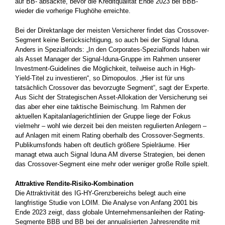
auf BB- absackte, bevor die Kreditqualität Ende 2023 bei BBB-
wieder die vorherige Flughöhe erreichte.
Bei der Direktanlage der meisten Versicherer findet das Crossover-
Segment keine Berücksichtigung, so auch bei der Signal Iduna.
Anders in Spezialfonds: „In den Corporates-Spezialfonds haben wir
als Asset Manager der Signal-Iduna-Gruppe im Rahmen unserer
Investment-Guidelines die Möglichkeit, teilweise auch in High-
Yield-Titel zu investieren“, so Dimopoulos. „Hier ist für uns
tatsächlich Crossover das bevorzugte Segment“, sagt der Experte.
Aus Sicht der Strategischen Asset-Allokation der Versicherung sei
das aber eher eine taktische Beimischung. Im Rahmen der
aktuellen Kapitalanlagerichtlinien der Gruppe liege der Fokus
vielmehr – wohl wie derzeit bei den meisten regulierten Anlegern –
auf Anlagen mit einem Rating oberhalb des Crossover-Segments.
Publikumsfonds haben oft deutlich größere Spielräume. Hier
managt etwa auch Signal Iduna AM diverse Strategien, bei denen
das Crossover-Segment eine mehr oder weniger große Rolle spielt.
Attraktive Rendite-Risiko-Kombination
Die Attraktivität des IG-HY-Grenzbereichs belegt auch eine
langfristige Studie von LOIM. Die Analyse von Anfang 2001 bis
Ende 2023 zeigt, dass globale Unternehmensanleihen der Rating-
Segmente BBB und BB bei der annualisierten Jahresrendite mit