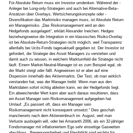
Für Absolute Return muss ein Investor umdenken. Während der ­
Anleger bei Long-only-Strategien und auch bei Alternative-Beta-­
Ansätzen über Overlays, Wertsicherungskonzepte oder ­
Diversifikation das Marktrisiko managen muss, ist Absolute Return
ein ­Managerrisiko. „Das Risikomanagement wird an den
Hedgefonds ausgelagert“, ­erklärt Alexander Ineichen. Hedges
beziehungsweise die Integration in ein klassisches Risiko-Overlay
ist bei Absolute-Return-Strategien nicht möglich, weil Transparenz
allenfalls bei Ucits-Fonds tages­aktuell ­gegeben ist. Der Investor ist
gefordert, die Strategie des Asset Managers zu verstehen und
damit auch zu wissen, in welchem Markt­umfeld die Strategie nicht
läuft. Einem Market-Neutral-Manager ist es zum ­Beispiel egal, ob
der Markt steigt oder fällt. Angewiesen ist er aber auf eine
Dispersion innerhalb des Aktienmarkts. Der Test, ob man wirklich
verstanden hat, was der Manager treibt: Wenn man aus den
Marktdaten sofort richtig ableiten kann, wo der Hedgefonds liegt.
Ein abweichender Wert kann aber auch daraus resultieren, dass
ein Asset Manager sein Risikomanagement aufgegeben hat.
Umlauf: „Es ­passiert oft, dass ein Manager sein
Risikomanagement nicht konsequent umsetzt.“ Dies geschah
mancherorts nach dem Aktieneinbruch im August, weil man
Verluste ausbügeln will, oder bei Amaranth 2006, als ein 32-jähriger
Fondsmanager mit inflationiertem Ego sehr einseitige Gaswetten
abschloss. „Bewegungsfreiheit und Flexibilität sind ­wichtig für