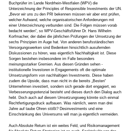
Buch­prüfer im Lande Nordrhein-Westfalen (WPV) die
Unterzeichnung der Principles of Responsible Investments der UN.
„Bevor wir uns zu den PRI bekennen müssen wir aber erst prüfen,
welcher Aufwand, welche organisatorischen Anforderungen mit
einer Unterzeichnung ver­bunden sind. Die Folgen müssen vorab
bedacht werden“, so WPV-­Geschäftsführer Dr. Hans Wilhelm
Korfmacher, der dabei die jähr­lichen Prüfungen der Umsetzung der
sechs Prinzipien im Auge hat. Von anderen berufsständischen
Versorgungswerken sind Bedenken hinsichtlich ausufernden
Diskussionen zu hören, was eigentlich Nachhaltigkeit ist. Diese
Sorgen bestehen insbesondere im Falle ­besonders
meinungsstarker Gremien. Aus diesen Gründen sehen ­
institutionelle Investoren in Engagements oft die optimale
Umsetzungs­form von nachhaltigen Investments. Diese haben
zudem die Upside, dass man nicht in die bereits „Besten“
Unternehmen ­investiert, sondern sich gerade dort engagiert, wo
Verbesserungspotenzial besteht und dieses durch den Dialog auch
hebt. Doch auch auf diesem Umsetzungsweg könnte sich einmal
Rechtfertigungsdruck aufbauen. Was nämlich, wenn man drei
Jahre auf taube Ohren stößt? Desinvestments und ­eine
Einschränkung des Universums will man ja eigentlich ­vermeiden.
Auch Absolute Return ist ein weites Feld, und Risikomanagement