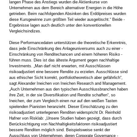
langen Phase des Anstiegs wurden die ­Aktienkurse von
Unternehmen aus dem Bereich alternativer Energien in die Höhe
getrieben. Beim nachfolgenden Absinken des ­Erdölpreises wurden
diese Kurs­gewinne zum größten Teil wieder ausgelöscht.“ Beide ­
Ergebnisse ­lagen auch deutlich unter den konventionellen
Vergleichs­indizes.
Diese Performancedaten unterstützen die theoretische ­Erkenntnis,
dass jede Einschränkung des Anlageuniversums auch zu einer ­
Einschränkung von Renditechancen und einem höheren Risiko ­
führen muss. Dies ist das älteste Argument gegen nachhaltige
Investments. „Man darf nicht erwarten, mit Ausschlüssen
risikoadjustiert eine ­bessere Rendite zu erzielen. Ausschlüsse sind
aus ethischer Sicht ­korrekt, portfoliotheoretisch aber gefährlich“,
sagt Alexander Ineichen von Ineichen Research and Management.
„Auch Unternehmen aus den typischen Ausschlussbranchen haben
ihre Zeit, in der sie Diversifikation und Rendite schaffen“, so
Ineichen, der zum Vergleich einen nur auf den weißen Tasten
spielenden Pianisten heranzieht. ­Dieser Einschätzung zu den
risikoadjustiert unterlegenen Renditen widerspricht Dr. Reinhold
Hafner von Risklab: „Unsere Studien haben ­gezeigt, dass durch
Berücksichtigung von Nachhaltigkeitsfaktoren ­risikoadjustiert
bessere Renditen möglich sind. Beispielsweise senkt der
Ausschluss von Unternehmen, deren Corporate Governance ­