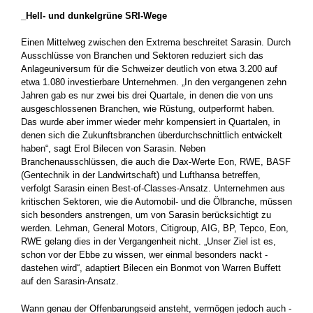
_Hell- und dunkelgrüne SRI-Wege
Einen Mittelweg zwischen den Extrema beschreitet Sarasin. Durch
Ausschlüsse von Branchen und Sektoren reduziert sich das
Anlage­universum für die Schweizer deutlich von etwa 3.200 auf
etwa 1.080 investierbare Unternehmen. „In den vergangenen zehn
Jahren gab es nur zwei bis drei Quartale, in denen die von uns
ausgeschlossenen Branchen, wie Rüstung, outperformt haben.
Das wurde aber immer wieder mehr kompensiert in Quartalen, in
denen sich die ­Zukunftsbranchen überdurchschnittlich entwickelt
haben“, sagt Erol Bilecen von Sarasin. Neben
Branchenausschlüssen, die auch die Dax-Werte Eon, RWE, BASF
(Gentechnik in der Landwirtschaft) und Lufthansa betreffen,
verfolgt Sarasin einen Best-of-Classes-Ansatz. Unternehmen aus
kritischen Sektoren, wie die Automobil- und die ­Ölbranche, müssen
sich besonders anstrengen, um von Sarasin ­berücksichtigt zu
werden. Lehman, General Motors, Citigroup, AIG, BP, Tepco, Eon,
RWE gelang dies in der Vergangenheit nicht. „Unser Ziel ist es,
schon vor der Ebbe zu wissen, wer einmal besonders nackt ­
dastehen wird“, adaptiert Bilecen ein Bonmot von Warren Buffett
auf den Sarasin-­Ansatz.
Wann genau der Offenbarungseid ansteht, vermögen ­jedoch auch ­