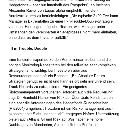
Hedgefonds – aber nur innerhalb des Prospekts“, so Ineichen.
Alexander Raviol von Lupus alpha empfiehlt, hier die ­
Anreizstrukturen zu berücksichtigen. „Die typische 2+20-Fee kann
Manager in ­Extremfällen zu einer If-in-Trouble-Double-Strategie
verleiten. Hier liegen mögliche Risiken, weil Manager unter
Umständen den ­vereinbarten Anlageprozess nicht mehr einhalten,
ohne dass es dem ­Investor ­auffällt.“
_If in Trouble: Double
Eine fundierte Expertise zu den Performance-Treibern und die ­
nötigen Monitoring-Kapazitäten bei den teilweise sehr komplexen
Strategien sind wichtig, bei Investoren aber aus
Ressourcengründen oft ein Engpass. „Bei Absolute-­Return-
Strategien genügt es nicht und kann es oft sehr irreführend sein,
Track Rekords zu extrapolieren. Ein geeignetes
Risikomanagement vorzuhalten, erfordert auch die Regulierung“,
sagt Dr. Reinhold Hafner von Risklab. Über Ucits-Fonds ­lassen
sich aber die Anforder­ungen des Hedgefonds-Rundschreiben
(R7/2004) umgehen. „Trotzdem ist ein Risikomanagement aus ­
ökonomischer Sicht unerlässlich“, entgegnet Hafner. Unterstützung
bieten auch Allianz GI und Risklab. „Wir haben eine ­hohe
Nachfrage von Mandanten, Absolute-Return-Portfolios