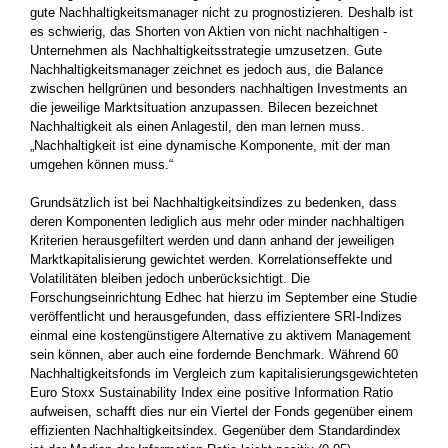
gute Nachhaltigkeitsmanager nicht zu prognostizieren. Deshalb ist
es schwierig, das Shorten von Aktien von nicht ­nachhaltigen ­
Unternehmen als Nachhaltigkeitsstrategie umzusetzen. Gute
Nachhaltigkeitsmanager zeichnet es jedoch aus, die Balance
zwischen ­hellgrünen und besonders nachhaltigen Investments an
die jeweilige Marktsituation anzupassen. Bilecen bezeichnet
Nachhaltigkeit als ­einen Anlagestil, den man lernen muss.
„Nachhaltigkeit ist eine dynamische Komponente, mit der man
umgehen können muss.“
Grundsätzlich ist bei Nachhaltigkeitsindizes zu bedenken, dass
deren Komponenten lediglich aus mehr oder minder nachhaltigen
Kriterien herausgefiltert werden und dann anhand der jeweiligen
Marktkapitalisierung gewichtet werden. Korrelationseffekte und
Volatilitäten bleiben jedoch unberücksichtigt. Die
Forschungseinrichtung Edhec hat hierzu im September eine Studie
veröffentlicht und herausgefunden, dass effizientere SRI-Indizes
einmal eine kostengünstigere Alternative zu aktivem Management
sein können, aber auch eine ­fordernde Benchmark. Während 60
Nachhaltigkeitsfonds im ­Vergleich zum kapitalisierungsgewichteten
Euro Stoxx Sustainability Index eine positive Information Ratio
aufweisen, schafft dies nur ein Viertel der Fonds gegenüber einem
effizienten Nachhaltigkeitsindex. Gegenüber dem Standardindex