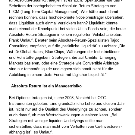
für Absolute-Return-Strategien ist es auch. Spektakulär war das ­
Scheitern der hochgehebelten Absolute-Return-Strategien von
LTCM (Long Term Capital Management). Wer hätte auch damit
rechnen ­können, dass hochdekorierte Nobelpreisträger übersehen,
dass ­Liquidität auch einmal versickern kann? Liquidität könnte
auch ­einmal der Knackpunkt bei vielen Ucits-Fonds sein, die heute
Absolute-Return-­Strategien in einem regulierten Vehikel anbieten.
Frank ­Umlauf, ­Berater beim Absolute-Return-Spezialisten Tajdo
Consulting, ­empfiehlt, auf die „natürliche Liquidität“ zu achten: „Die
ist für Global Rates, Blue Chips, Währungen der Industrieländer
und Rohstoffe ­gegeben. Strategien, die auf Credits, Emerging
Markets basieren, oder eine Strategie wie Convertible Arbitrage
sind nur temporär liquide und eignen sich somit nicht für die
Abbildung in einem Ucits-Fonds mit täglicher Liquidität.“
_Absolute Return ist ein Managerrisiko
Bei Optionsstrategien ist, siehe 2008, ­Vorsicht bei OTC-
Instrumenten geboten. Eine grundsätzliche Lehre aus diesem Jahr
ist, nicht nur auf die Qualität des Underlyings zu ­achten, sondern
auch darauf, ob man Wertschwankungen aussitzen kann. „Bei
Strategien mit ­weniger liquiden Underlyings sollte man ­
sicherstellen, dass man nicht vom Verhalten von Co-Investoren ­
abhängig ist“, so Umlauf.