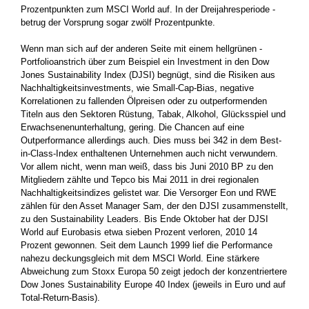
Prozentpunkten zum MSCI World auf. In der Dreijahresperiode ­
betrug der Vorsprung sogar zwölf Prozentpunkte.
Wenn man sich auf der anderen Seite mit einem hellgrünen ­
Portfolioanstrich über zum Beispiel ein Investment in den Dow
Jones Sustainability Index (DJSI) begnügt, sind die Risiken aus
Nachhaltigkeitsinvestments, wie Small-Cap-Bias, negative
Korrelationen zu ­fallenden Ölpreisen oder zu outperformenden
Titeln aus den ­Sektoren Rüstung, Tabak, Alkohol, Glücksspiel und
Erwachsenenunterhaltung, gering. Die Chancen auf eine
Outperformance allerdings auch. Dies muss bei 342 in dem Best-
in-Class-Index enthaltenen Unternehmen auch nicht verwundern.
Vor allem nicht, wenn man weiß, dass bis ­Juni 2010 BP zu den
Mitgliedern zählte und Tepco bis Mai 2011 in drei regionalen
Nachhaltigkeitsindizes gelistet war. Die Versorger Eon und RWE
zählen für den ­Asset Manager Sam, der den DJSI zusammenstellt,
zu den Sustainability Leaders. Bis Ende Oktober hat der DJSI
World auf Eurobasis etwa sieben Prozent verloren, 2010 14
Prozent ­gewonnen. Seit dem Launch 1999 lief die Performance
nahezu ­deckungsgleich mit dem MSCI World. Eine stärkere
Abweichung zum Stoxx Europa 50 zeigt jedoch der konzentriertere
Dow Jones Sustainability Europe 40 Index (jeweils in Euro und auf
Total-Return-Basis).