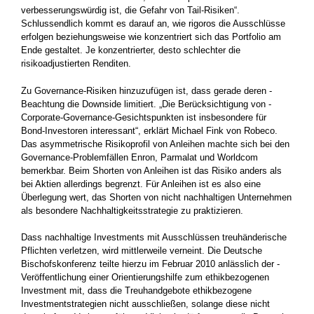
verbesserungswürdig ist, die Gefahr von Tail-Risiken“.
Schlussendlich kommt es darauf an, wie rigoros die Ausschlüsse
erfolgen beziehungsweise wie konzentriert sich das Portfolio am
Ende gestaltet. Je konzentrierter, desto schlechter die
risikoadjustierten Renditen.
Zu Governance-Risiken hinzuzufügen ist, dass gerade deren ­
Beachtung die Downside limitiert. „Die Berücksichtigung von ­­
Corporate-Governance-Gesichtspunkten ist insbesondere für
Bond-­Investoren interessant“, erklärt Michael Fink von Robeco.
Das asymmetrische ­Risikoprofil von Anleihen machte sich bei den
Governance-­Problemfällen Enron, Parmalat und Worldcom
bemerkbar. Beim ­Shorten von Anleihen ist das Risiko anders als
bei Aktien allerdings begrenzt. Für Anleihen ist es also eine
Überlegung wert, das Shorten von nicht nachhaltigen Unternehmen
als besondere Nachhaltigkeits­strategie zu praktizieren.
Dass nachhaltige Investments mit Ausschlüssen treuhänderische
Pflichten verletzen, wird mittlerweile verneint. Die Deutsche
Bischofskonferenz teilte hierzu im Februar 2010 anlässlich der ­
Veröffentlichung einer Orientierungshilfe zum ethikbezogenen
Investment mit, dass die Treuhandgebote ethikbezogene
Investmentstrategien nicht ­ausschließen, solange diese nicht