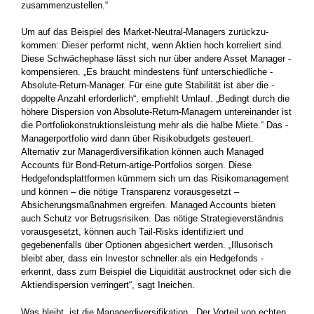
zusammenzustellen.“
Um auf das Beispiel des Market-Neutral-Managers zurückzu­
kommen: Dieser performt nicht, wenn Aktien hoch korreliert sind.
Diese Schwächephase lässt sich nur über andere Asset Manager ­
kompensieren. „Es braucht mindestens fünf unterschiedliche ­
Absolute-Return-Manager. Für eine gute Stabilität ist aber die ­
doppelte Anzahl erforderlich“, empfiehlt Umlauf. „Bedingt durch die
höhere ­Dispersion von Absolute-Return-Managern untereinander ist
die Portfoliokon­struktionsleistung mehr als die halbe Miete.“ Das ­
Managerportfolio wird dann über Risikobudgets gesteuert.
Alternativ zur Managerdiversifikation können auch Managed
Accounts für Bond-­Return-artige-Portfolios sorgen. Diese
Hedgefondsplattformen ­kümmern sich um das Risikomanagement
und können – die nötige Transparenz vorausgesetzt –
Absicherungsmaßnahmen ergreifen. Managed Accounts bieten
auch Schutz vor Betrugsrisiken. Das nötige ­Strategieverständnis
vorausgesetzt, können auch Tail-Risks identifiziert und
gegebenenfalls über Optionen abgesichert werden. „Illusorisch
bleibt aber, dass ein Investor schneller als ein Hedgefonds ­
erkennt, dass zum Beispiel die Liquidität austrocknet oder sich die
­Aktiendispersion verringert“, sagt Ineichen.
Was bleibt, ist die Managerdiversifikation. „Der Vorteil von echten