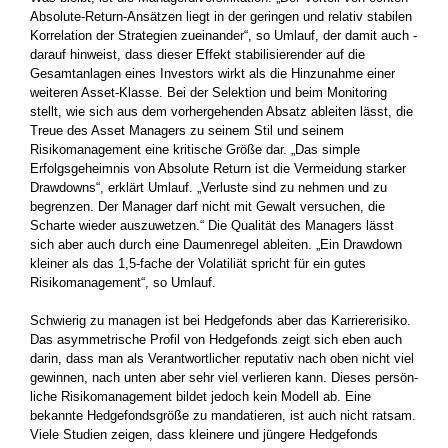
Absolute-Return-Ansätzen liegt in der geringen und relativ stabilen
Korrelation der Strategien ­zueinander“, so Umlauf, der damit auch ­
darauf hinweist, dass dieser Effekt stabilisierender auf die
Gesamt­anlagen eines Investors wirkt als die Hinzunahme einer
weiteren ­Asset-Klasse. Bei der Selektion und beim Monitoring
stellt, wie sich aus dem vorhergehenden Absatz ­ableiten lässt, die
Treue des Asset Managers zu seinem Stil und ­seinem
Risikomanagement eine ­kritische Größe dar. „Das simple
Erfolgsgeheimnis von Absolute ­Return ist die Vermeidung starker
Drawdowns“, erklärt Umlauf. ­„Verluste sind zu nehmen und zu
begrenzen. Der Manager darf nicht mit ­Gewalt versuchen, die
Scharte wieder auszuwetzen.“ Die Qualität des Managers lässt
sich aber auch durch eine Daumenregel ableiten. „Ein Drawdown
kleiner als das 1,5-fache der Volatiliät spricht für ein gutes
Risikomanagement“, so Umlauf.
Schwierig zu managen ist bei Hedgefonds aber das Karriererisiko.
Das asymmetrische Profil von Hedgefonds zeigt sich eben auch
darin, dass man als Verantwortlicher reputativ nach oben nicht viel
gewinnen, nach unten aber sehr viel verlieren kann. Dieses persön­
liche ­Risikomanagement bildet jedoch kein Modell ab. Eine
bekannte Hedgefondsgröße zu mandatieren, ist auch nicht ratsam.
Viele ­Studien ­zeigen, dass kleinere und jüngere Hedgefonds