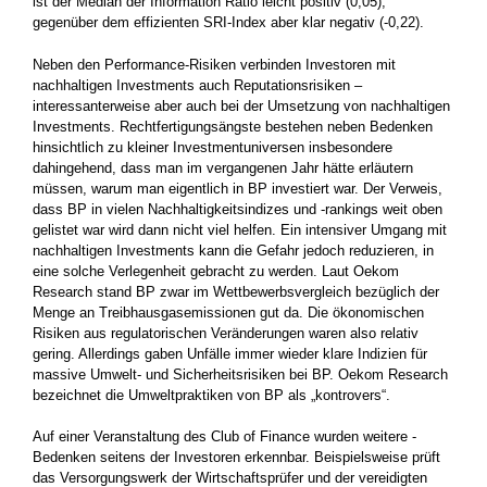
ist der Median der Information Ratio leicht positiv (0,05),
gegenüber dem effizienten SRI-Index aber klar negativ (-0,22).
Neben den Performance-Risiken verbinden Investoren mit
nachhaltigen Investments auch Reputationsrisiken –
interessanterweise aber auch bei der Umsetzung von nachhaltigen
Investments. Rechtfertigungsängste bestehen neben Bedenken
hinsichtlich zu kleiner Investmentuniversen insbesondere
dahingehend, dass man im ­vergangenen Jahr hätte erläutern
müssen, warum man eigentlich in BP investiert war. Der Verweis,
dass BP in vielen ­Nachhaltigkeitsindizes und -rankings weit oben
gelistet war wird dann nicht viel helfen. Ein intensiver Umgang mit
nachhaltigen Investments kann die Gefahr ­jedoch reduzieren, in
eine solche Verlegenheit gebracht zu werden. Laut Oekom
Research stand BP zwar im Wettbewerbsvergleich bezüglich der
Menge an Treibhausgasemissionen gut da. Die ökonomischen
Risiken aus regulatorischen Veränderungen waren also relativ
gering. Allerdings gaben Unfälle immer wieder klare Indizien für
massive Umwelt- und Sicherheitsrisiken bei BP. Oekom Research
bezeichnet die Umweltpraktiken von BP als „kontrovers“.
Auf einer Veranstaltung des Club of Finance wurden weitere ­
Bedenken seitens der Investoren erkennbar. Beispielsweise prüft
das Versorgungswerk der Wirtschaftsprüfer und der vereidigten