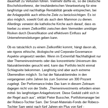
dauerhaft zu Verlusten führen. ­Vielmehr dürfte es, so die Deutsche
Bischofskonferenz, der treuhänderischen Verantwortung für eine
langfristige und nachhaltige ­Rentabilität ­gerade entsprechen, bei
der Anlagepolitik auch ethische Ziele zu ­berücksichtigen. Es ist
also möglich, sowohl Gott als auch dem ­Mammon zu dienen.
Allerdings verweist die katholische Kirche auch darauf, dass es
hierbei zu einem Zielkonflikt zwischen dem ­Vermeiden unnötiger
Risiken durch Diversifikation und effektivem Einfluss auf
Unternehmensleitungen geben kann.
Ob es tatsächlich zu einem Zielkonflikt kommt, hängt davon ab,
wie rigoros ethische, ökologische und Corporate-Governance-
Aspekte umgesetzt werden. Wenn im Extremfall Nachhaltigkeit nur
über ­Themeninvestments oder das konzentrierte Universum des
Natur­aktienindex gesucht wird, kann das Portfolio leicht einmal
Schlagseite bekommen. Langfristig sind aber auch extreme
Überrenditen ­möglich. So hat der Naturaktienindex in den
vergangenen zehn Jahren bis zum Sommer um 300 Prozent
zugelegt. Der Performance-Index Dax kam in diesem Zeitraum
dagegen nicht von der Stelle. „Themeninvestments erfordern einen
mittel- bis langfristigen Anlagehorizont. Diese Geduld zahlt sich in
der Regel auch aus“, erklärt Pieter Busscher, ­Portfoliomanager bei
der Robeco-Tochter Sam. Der Smart-Materials-Fonds der Robeco-
Tochter Sam weist nach fünf Jahren ein Plus von fünf ­