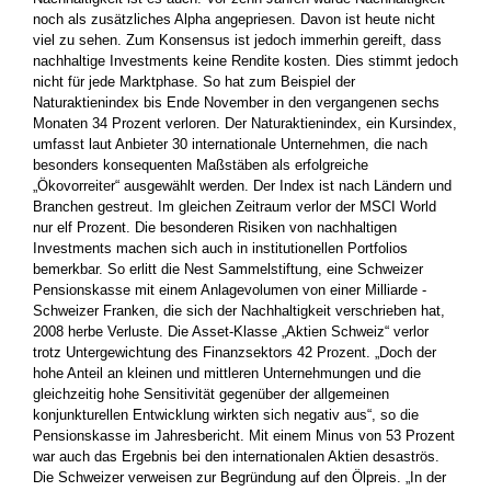
noch als zusätzliches Alpha angepriesen. Davon ist heute nicht
viel zu ­sehen. Zum Konsensus ist jedoch immerhin gereift, dass
nachhaltige Investments keine Rendite kosten. Dies stimmt jedoch
nicht für jede Marktphase. So hat zum Beispiel der
Naturaktienindex bis Ende ­November in den vergangenen sechs
Monaten 34 Prozent verloren. Der Natur­aktienindex, ein Kursindex,
umfasst laut Anbieter 30 ­internationale Unternehmen, die nach
besonders konsequenten ­Maßstäben als ­erfolgreiche
„Ökovorreiter“ ausgewählt werden. Der Index ist nach Ländern und
Branchen gestreut. Im gleichen Zeitraum verlor der ­MSCI World
nur elf Prozent. Die besonderen Risiken von ­nachhaltigen
Investments machen sich auch in institutionellen Portfolios
bemerkbar. So erlitt die Nest Sammelstiftung, eine Schweizer
Pensionskasse mit einem Anlagevolumen von einer Milliarde ­
Schweizer Franken, die sich der Nachhaltigkeit verschrieben hat,
2008 herbe Verluste. Die ­Asset-Klasse „Aktien Schweiz“ verlor
trotz Untergewichtung des ­Finanzsektors 42 Prozent. „Doch der
hohe Anteil an kleinen und mittleren Unternehmungen und die
gleichzeitig hohe Sensitivität gegenüber der allgemeinen
konjunkturellen Entwicklung wirkten sich ­negativ aus“, so die
Pensionskasse im Jahresbericht. Mit einem Minus von 53 Prozent
war auch das Ergebnis bei den internationalen Aktien desaströs.
Die Schweizer verweisen zur Begründung auf den Ölpreis. „In der