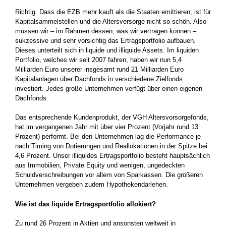
Richtig. Dass die EZB mehr kauft als die Staaten emittieren, ist für
Kapitalsammelstellen und die Altersversorge nicht so schön. Also
müssen wir – im Rahmen dessen, was wir vertragen können –
sukzessive und sehr vorsichtig das Ertragsportfolio aufbauen.
Dieses unterteilt sich in liquide und illiquide Assets. Im liquiden
Portfolio, welches wir seit 2007 fahren, haben wir nun 5,4
Milliarden Euro unserer insgesamt rund 21 Milliarden Euro
Kapitalanlagen über Dachfonds in verschiedene Zielfonds
investiert. Jedes große Unternehmen verfügt über einen eigenen
Dachfonds.
Das entsprechende Kundenprodukt, der VGH Altersvorsorgefonds,
hat im vergangenen Jahr mit über vier Prozent (Vorjahr rund 13
Prozent) performt. Bei den Unternehmen lag die Performance je
nach Timing von Dotierungen und Reallokationen in der Spitze bei
4,6 Prozent. Unser illiquides Ertragsportfolio besteht hauptsächlich
aus Immobilien, Private Equity und wenigen, ungedeckten
Schuldverschreibungen vor allem von Sparkassen. Die größeren
Unternehmen vergeben zudem Hypothekendarlehen.
Wie ist das liquide Ertragsportfolio allokiert?
Zu rund 26 Prozent in Aktien und ansonsten weltweit in