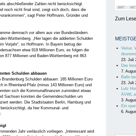
ls abschließender Zahlen nicht berücksichtigt.
noch nicht final sind, zeigt sich doch, dass die
orankommen“, sagt Peter Hoffmann, Gründer und
Zum Lesen
amme demnach vor allem aus vier Bundesländern:
en-Württemberg. „Hier lagen die addierten Schulden
MEISTG
im Vorjahr“, so Hoffmann. In Bayern betrug der
Verius: 
edersachsen etwa 919 Millionen Euro, es folgen die
ökonomi
n 877 Millionen und Baden-Württemberg mit 863
23. Juli
Das les
7. Augu
nnten Schulden abbauen
Bafin be
 Brandenburg Schulden abbauen: 185 Millionen Euro
23. Juli
h in Rheinland-Pfalz (minus 143 Millionen Euro) und
Lutz Hor
konnten sich die Kommunalfinanzen zumindest etwas
ÄVWL a
und Sachsen konnten die Gemeindeschulden um
3. Augu
uziert werden. Die Stadtstaaten Berlin, Hamburg und
Ein spa
 berücksichtigt, da hier Kommunal- und
6. Augu
.
eigt
mmenden Jahr verlässlich vorliegen. „Interessant wird