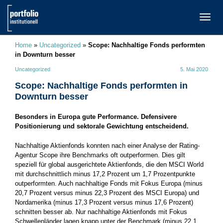
TOGG
NAVI
Home
»
Uncategorized
»
Scope: Nachhaltige Fonds performten
in Downturn besser
Uncategorized
5. Mai 2020
Scope: Nachhaltige Fonds performten in
Downturn besser
Besonders in Europa gute Performance. Defensivere
Positionierung und sektorale Gewichtung entscheidend.
Nachhaltige Aktienfonds konnten nach einer Analyse der Rating-
Agentur Scope ihre Benchmarks oft outperformen. Dies gilt
speziell für global ausgerichtete Aktienfonds, die den MSCI World
mit durchschnittlich minus 17,2 Prozent um 1,7 Prozentpunkte
outperformten. Auch nachhaltige Fonds mit Fokus Europa (minus
20,7 Prozent versus minus 22,3 Prozent des MSCI Europa) und
Nordamerika (minus 17,3 Prozent versus minus 17,6 Prozent)
schnitten besser ab. Nur nachhaltige Aktienfonds mit Fokus
Schwellenländer lagen knapp unter der Benchmark (minus 22,1