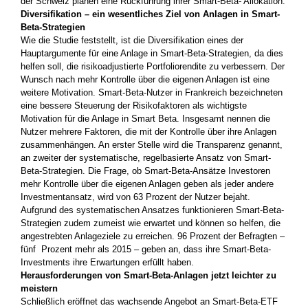
der Schweiz planen eine Rückführung ihrer Smart-Beta- Allokation.
Diversifikation – ein wesentliches Ziel von Anlagen in Smart-
Beta-Strategien
Wie die Studie feststellt, ist die Diversifikation eines der
Hauptargumente für eine Anlage in Smart-Beta-Strategien, da dies
helfen soll, die risikoadjustierte Portfoliorendite zu verbessern. Der
Wunsch nach mehr Kontrolle über die eigenen Anlagen ist eine
weitere Motivation. Smart-Beta-Nutzer in Frankreich bezeichneten
eine bessere Steuerung der Risikofaktoren als wichtigste
Motivation für die Anlage in Smart Beta. Insgesamt nennen die
Nutzer mehrere Faktoren, die mit der Kontrolle über ihre Anlagen
zusammenhängen. An erster Stelle wird die Transparenz genannt,
an zweiter der systematische, regelbasierte Ansatz von Smart-
Beta-Strategien. Die Frage, ob Smart-Beta-Ansätze Investoren
mehr Kontrolle über die eigenen Anlagen geben als jeder andere
Investmentansatz, wird von 63 Prozent der Nutzer bejaht.
Aufgrund des systematischen Ansatzes funktionieren Smart-Beta-
Strategien zudem zumeist wie erwartet und können so helfen, die
angestrebten Anlageziele zu erreichen. 96 Prozent der Befragten –
fünf Prozent mehr als 2015 – geben an, dass ihre Smart-Beta-
Investments ihre Erwartungen erfüllt haben.
Herausforderungen von Smart-Beta-Anlagen jetzt leichter zu
meistern
Schließlich eröffnet das wachsende Angebot an Smart-Beta-ETF