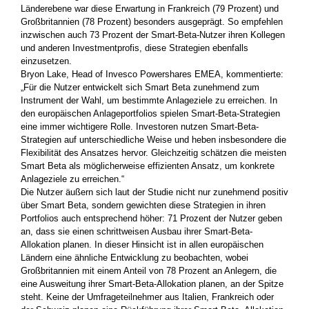
Länderebene war diese Erwartung in Frankreich (79 Prozent) und
Großbritannien (78 Prozent) besonders ausgeprägt. So empfehlen
inzwischen auch 73 Prozent der Smart-Beta-Nutzer ihren Kollegen
und anderen Investmentprofis, diese Strategien ebenfalls
einzusetzen.
Bryon Lake, Head of Invesco Powershares EMEA, kommentierte:
„Für die Nutzer entwickelt sich Smart Beta zunehmend zum
Instrument der Wahl, um bestimmte Anlageziele zu erreichen. In
den europäischen Anlageportfolios spielen Smart-Beta-Strategien
eine immer wichtigere Rolle. Investoren nutzen Smart-Beta-
Strategien auf unterschiedliche Weise und heben insbesondere die
Flexibilität des Ansatzes hervor. Gleichzeitig schätzen die meisten
Smart Beta als möglicherweise effizienten Ansatz, um konkrete
Anlageziele zu erreichen.“
Die Nutzer äußern sich laut der Studie nicht nur zunehmend positiv
über Smart Beta, sondern gewichten diese Strategien in ihren
Portfolios auch entsprechend höher: 71 Prozent der Nutzer geben
an, dass sie einen schrittweisen Ausbau ihrer Smart-Beta-
Allokation planen. In dieser Hinsicht ist in allen europäischen
Ländern eine ähnliche Entwicklung zu beobachten, wobei
Großbritannien mit einem Anteil von 78 Prozent an Anlegern, die
eine Ausweitung ihrer Smart-Beta-Allokation planen, an der Spitze
steht. Keine der Umfrageteilnehmer aus Italien, Frankreich oder