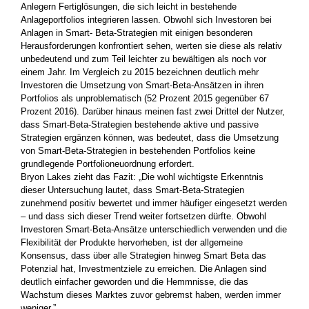
Anlegern Fertiglösungen, die sich leicht in bestehende
Anlageportfolios integrieren lassen. Obwohl sich Investoren bei
Anlagen in Smart- Beta-Strategien mit einigen besonderen
Herausforderungen konfrontiert sehen, werten sie diese als relativ
unbedeutend und zum Teil leichter zu bewältigen als noch vor
einem Jahr. Im Vergleich zu 2015 bezeichnen deutlich mehr
Investoren die Umsetzung von Smart-Beta-Ansätzen in ihren
Portfolios als unproblematisch (52 Prozent 2015 gegenüber 67
Prozent 2016). Darüber hinaus meinen fast zwei Drittel der Nutzer,
dass Smart-Beta-Strategien bestehende aktive und passive
Strategien ergänzen können, was bedeutet, dass die Umsetzung
von Smart-Beta-Strategien in bestehenden Portfolios keine
grundlegende Portfolioneuordnung erfordert.
Bryon Lakes zieht das Fazit: „Die wohl wichtigste Erkenntnis
dieser Untersuchung lautet, dass Smart-Beta-Strategien
zunehmend positiv bewertet und immer häufiger eingesetzt werden
– und dass sich dieser Trend weiter fortsetzen dürfte. Obwohl
Investoren Smart-Beta-Ansätze unterschiedlich verwenden und die
Flexibilität der Produkte hervorheben, ist der allgemeine
Konsensus, dass über alle Strategien hinweg Smart Beta das
Potenzial hat, Investmentziele zu erreichen. Die Anlagen sind
deutlich einfacher geworden und die Hemmnisse, die das
Wachstum dieses Marktes zuvor gebremst haben, werden immer
weniger.”