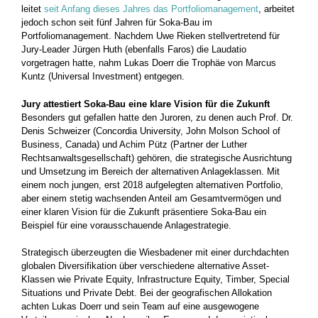
leitet
seit Anfang dieses Jahres das Portfoliomanagement
, arbeitet
jedoch schon seit fünf Jahren für Soka-Bau im
Portfoliomanagement. Nachdem Uwe Rieken stellvertretend für
Jury-Leader Jürgen Huth (ebenfalls Faros) die Laudatio
vorgetragen hatte, nahm Lukas Doerr die Trophäe von Marcus
Kuntz (Universal Investment) entgegen.
Jury attestiert Soka-Bau eine klare Vision für die Zukunft
Besonders gut gefallen hatte den Juroren, zu denen auch Prof. Dr.
Denis Schweizer (Concordia University, John Molson School of
Business, Canada) und Achim Pütz (Partner der Luther
Rechtsanwaltsgesellschaft) gehören, die strategische Ausrichtung
und Umsetzung im Bereich der alternativen Anlageklassen. Mit
einem noch jungen, erst 2018 aufgelegten alternativen Portfolio,
aber einem stetig wachsenden Anteil am Gesamtvermögen und
einer klaren Vision für die Zukunft präsentiere Soka-Bau ein
Beispiel für eine vorausschauende Anlagestrategie.
Strategisch überzeugten die Wiesbadener mit einer durchdachten
globalen Diversifikation über verschiedene alternative Asset-
Klassen wie Private Equity, Infrastructure Equity, Timber, Special
Situations und Private Debt. Bei der geografischen Allokation
achten Lukas Doerr und sein Team auf eine ausgewogene