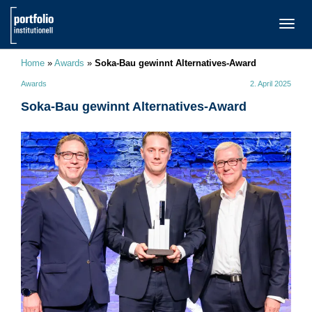
TOGG
NAVI
Home
»
Awards
»
Soka-Bau gewinnt Alternatives-Award
Awards
2. April 2025
Soka-Bau gewinnt Alternatives-Award