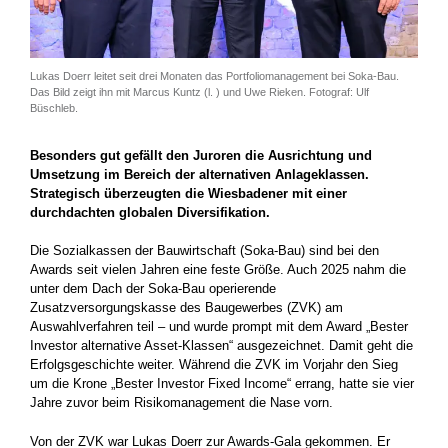
Lukas Doerr leitet seit drei Monaten das Portfoliomanagement bei Soka-Bau.
Das Bild zeigt ihn mit Marcus Kuntz (l. ) und Uwe Rieken. Fotograf: Ulf
Büschleb.
Besonders gut gefällt den Juroren die Ausrichtung und
Umsetzung im Bereich der alternativen Anlageklassen.
Strategisch überzeugten die Wiesbadener mit einer
durchdachten globalen Diversifikation.
Die Sozialkassen der Bauwirtschaft (Soka-Bau) sind bei den
Awards seit vielen Jahren eine feste Größe. Auch 2025 nahm die
unter dem Dach der Soka-Bau operierende
Zusatzversorgungskasse des Baugewerbes (ZVK) am
Auswahlverfahren teil – und wurde prompt mit dem Award „Bester
Investor alternative Asset-Klassen“ ausgezeichnet. Damit geht die
Erfolgsgeschichte weiter. Während die ZVK im Vorjahr den Sieg
um die Krone „Bester Investor Fixed Income“ errang, hatte sie vier
Jahre zuvor beim Risikomanagement die Nase vorn.
Von der ZVK war Lukas Doerr zur Awards-Gala gekommen. Er