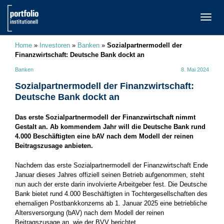
TOGG
NAVI
Home
»
Investoren
»
Banken
»
Sozialpartnermodell der
Finanzwirtschaft: Deutsche Bank dockt an
Banken
8. Mai 2024
Sozialpartnermodell der Finanzwirtschaft:
Deutsche Bank dockt an
Das erste Sozialpartnermodell der Finanzwirtschaft nimmt
Gestalt an. Ab kommendem Jahr will die Deutsche Bank rund
4.000 Beschäftigten eine bAV nach dem Modell der reinen
Beitragszusage anbieten.
Nachdem das erste Sozialpartnermodell der Finanzwirtschaft Ende
Januar dieses Jahres offiziell seinen Betrieb aufgenommen, steht
nun auch der erste darin involvierte Arbeitgeber fest. Die Deutsche
Bank bietet rund 4.000 Beschäftigten in Tochtergesellschaften des
ehemaligen Postbankkonzerns ab 1. Januar 2025 eine betriebliche
Altersversorgung (bAV) nach dem Modell der reinen
Beitragszusage an, wie der BVV berichtet.