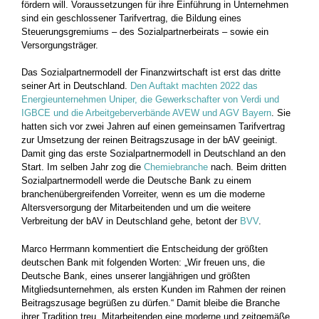
fördern will. Voraussetzungen für ihre Einführung in Unternehmen
sind ein geschlossener Tarifvertrag, die Bildung eines
Steuerungsgremiums – des Sozialpartnerbeirats – sowie ein
Versorgungsträger.
Das Sozialpartnermodell der Finanzwirtschaft ist erst das dritte
seiner Art in Deutschland.
Den Auftakt machten 2022 das
Energieunternehmen Uniper, die Gewerkschafter von Verdi und
IGBCE und die Arbeitgeberverbände AVEW und AGV Bayern
. Sie
hatten sich vor zwei Jahren auf einen gemeinsamen Tarifvertrag
zur Umsetzung der reinen Beitragszusage in der bAV geeinigt.
Damit ging das erste Sozialpartnermodell in Deutschland an den
Start. Im selben Jahr zog die
Chemiebranche
nach. Beim dritten
Sozialpartnermodell werde die Deutsche Bank zu einem
branchenübergreifenden Vorreiter, wenn es um die moderne
Altersversorgung der Mitarbeitenden und um die weitere
Verbreitung der bAV in Deutschland gehe, betont der
BVV
.
Marco Herrmann kommentiert die Entscheidung der größten
deutschen Bank mit folgenden Worten: „Wir freuen uns, die
Deutsche Bank, eines unserer langjährigen und größten
Mitgliedsunternehmen, als ersten Kunden im Rahmen der reinen
Beitragszusage begrüßen zu dürfen.“ Damit bleibe die Branche
ihrer Tradition treu, Mitarbeitenden eine moderne und zeitgemäße