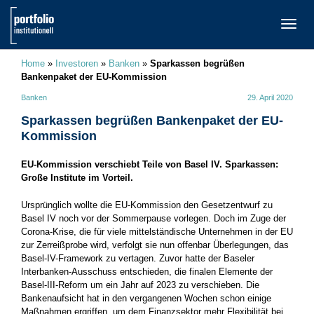
TOGG
NAVI
Home
»
Investoren
»
Banken
»
Sparkassen begrüßen
Bankenpaket der EU-Kommission
Banken
29. April 2020
Sparkassen begrüßen Bankenpaket der EU-
Kommission
EU-Kommission verschiebt Teile von Basel IV. Sparkassen:
Große Institute im Vorteil.
Ursprünglich wollte die EU-Kommission den Gesetzentwurf zu
Basel IV noch vor der Sommerpause vorlegen. Doch im Zuge der
Corona-Krise, die für viele mittelständische Unternehmen in der EU
zur Zerreißprobe wird, verfolgt sie nun offenbar Überlegungen, das
Basel-IV-Framework zu vertagen. Zuvor hatte der Baseler
Interbanken-Ausschuss entschieden, die finalen Elemente der
Basel-III-Reform um ein Jahr auf 2023 zu verschieben. Die
Bankenaufsicht hat in den vergangenen Wochen schon einige
Maßnahmen ergriffen, um dem Finanzsektor mehr Flexibilität bei