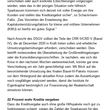
verschoben oder auch konkrete Erleichterungen vorgezogen
würden, wäre das in der jetzigen Situation sehr hilfreich.
Sparkassen kümmern sich derzeit mit voller Energie um ihre
Kunden und stellen das Kreditangebot sicher“, so Schackmann-
Fallis. „Das Vorziehen der Erweiterung des
Kapitalunterstützungsfaktors für kleine und mittlere Unternehmen
(KMU) ist hierfür ein gutes Signal.“
Nach Ansicht des DSGV sollten die Teile der CRR II/CRD V (Basel
IV), die ab Dezember 2020 in Kraft treten sollen und erhebliche
Umsetzungsbemühungen erfordern, verschoben werden. Dies
betrifft insbesondere die Überarbeitung der Großkreditregelungen
oder die Konsolidierungsvorschriften. Je nachdem, wie sich die
Krise in den nächsten Wochen weiterentwickelt, könnte gar eine
Verschiebung um ein Jahr gerechtfertigt sein. Mit Blick auf die
bevorstehende Umsetzung des finalen Basel-III-Pakets müssen
vor dem Hintergrund der aktuellen Krise zudem die Auswirkungen
noch sorgfältiger analysiert werden, damit die Institute ihr
Eigenkapital bestmöglich zur Finanzierung der Realwirtschaft
einsetzen können.
22 Prozent mehr Kredite vergeben
Dass die Kreditvergabe auch ohne große Hilfspakete noch gut zu
funktionieren scheint, zeigen die Zahlen der Sparkassen für den