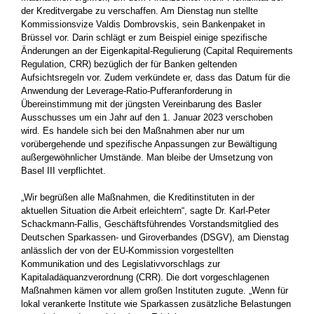
der Kreditvergabe zu verschaffen. Am Dienstag nun stellte
Kommissionsvize Valdis Dombrovskis, sein Bankenpaket in
Brüssel vor. Darin schlägt er zum Beispiel einige spezifische
Änderungen an der Eigenkapital-Regulierung (Capital Requirements
Regulation, CRR) bezüglich der für Banken geltenden
Aufsichtsregeln vor. Zudem verkündete er, dass das Datum für die
Anwendung der Leverage-Ratio-Pufferanforderung in
Übereinstimmung mit der jüngsten Vereinbarung des Basler
Ausschusses um ein Jahr auf den 1. Januar 2023 verschoben
wird. Es handele sich bei den Maßnahmen aber nur um
vorübergehende und spezifische Anpassungen zur Bewältigung
außergewöhnlicher Umstände. Man bleibe der Umsetzung von
Basel III verpflichtet.
„Wir begrüßen alle Maßnahmen, die Kreditinstituten in der
aktuellen Situation die Arbeit erleichtern“, sagte Dr. Karl-Peter
Schackmann-Fallis, Geschäftsführendes Vorstandsmitglied des
Deutschen Sparkassen- und Giroverbandes (DSGV), am Dienstag
anlässlich der von der EU-Kommission vorgestellten
Kommunikation und des Legislativvorschlags zur
Kapitaladäquanzverordnung (CRR). Die dort vorgeschlagenen
Maßnahmen kämen vor allem großen Instituten zugute. „Wenn für
lokal verankerte Institute wie Sparkassen zusätzliche Belastungen