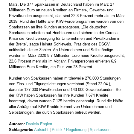
März. Die 377 Sparkassen in Deutschland haben im März 17
Milliarden Euro an neuen Krediten an Firmen-, Gewerbe- und
Privatkunden ausgereicht, das sind 22,3 Prozent mehr als im März
2019. Rund die Hälfte aller KfW-Förderprogramme werden von den
Sparkassen an ihre Kunden ausgegeben. „Die deutschen
Sparkassen arbeiten auf Hochtouren und sichern in der Corona-
Krise die Kreditversorgung für Unternehmen und Privatkunden in
der Breite“, sagte Helmut Schleweis, Präsident des DSGV,
anlässlich dieser Zahlen. An Unternehmen und Selbständige
wurden im März 2020 9,7 Milliarden Euro neue Kredite ausgereicht,
22,6 Prozent mehr als im Vorjahr. Privatpersonen erhielten 6,9
Milliarden Euro Kredite, ein Plus von 23 Prozent.
Kunden von Sparkassen haben mittlerweile 270.000 Stundungen
von Zins- und Tilgungsleistungen vereinbart (Stand 22.04.),
darunter 127.000 Privatkunden und 143.000 Gewerbekunden. Bei
der KfW haben Sparkassen für ihre Kunden 7.674 Kredite
beantragt, davon wurden 7.125 bereits genehmigt. Rund die Hälfte
aller Anträge auf KfW-Kredite kommt von Unternehmen und
Selbständigen, die durch Sparkassen betreut werden.
Autoren:
Daniela Englert
Schlagworte:
Aufsicht
|
Politik / Regulierung
|
Sparkassen