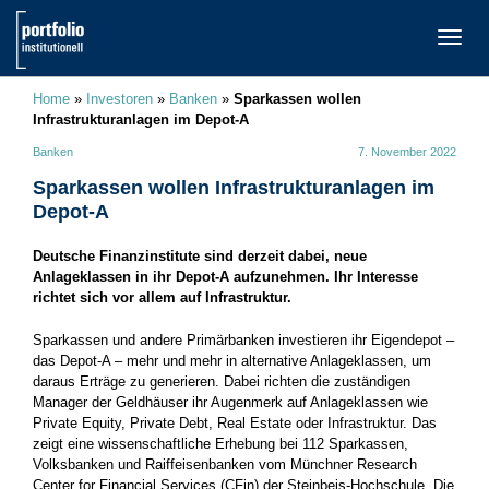
TOGG
NAVI
Home
»
Investoren
»
Banken
»
Sparkassen wollen
Infrastrukturanlagen im Depot-A
Banken
7. November 2022
Sparkassen wollen Infrastrukturanlagen im
Depot-A
Deutsche Finanzinstitute sind derzeit dabei, neue
Anlageklassen in ihr Depot-A aufzunehmen. Ihr Interesse
richtet sich vor allem auf Infrastruktur.
Sparkassen und andere Primärbanken investieren ihr Eigendepot –
das Depot-A – mehr und mehr in alternative Anlageklassen, um
daraus Erträge zu generieren. Dabei richten die zuständigen
Manager der Geldhäuser ihr Augenmerk auf Anlageklassen wie
Private Equity, Private Debt, Real Estate oder Infrastruktur. Das
zeigt eine wissenschaftliche Erhebung bei 112 Sparkassen,
Volksbanken und Raiffeisenbanken vom Münchner Research
Center for Financial Services (CFin) der Steinbeis-Hochschule. Die