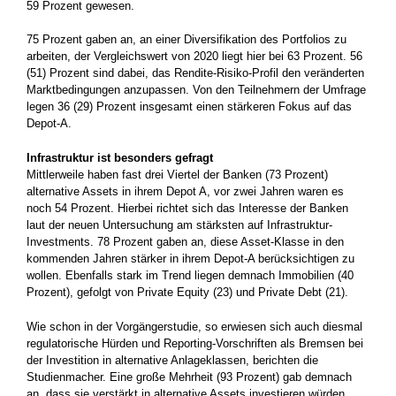
59 Prozent gewesen.
75 Prozent gaben an, an einer Diversifikation des Portfolios zu
arbeiten, der Vergleichswert von 2020 liegt hier bei 63 Prozent. 56
(51) Prozent sind dabei, das Rendite-Risiko-Profil den veränderten
Marktbedingungen anzupassen. Von den Teilnehmern der Umfrage
legen 36 (29) Prozent insgesamt einen stärkeren Fokus auf das
Depot-A.
Infrastruktur ist besonders gefragt
Mittlerweile haben fast drei Viertel der Banken (73 Prozent)
alternative Assets in ihrem Depot A, vor zwei Jahren waren es
noch 54 Prozent. Hierbei richtet sich das Interesse der Banken
laut der neuen Untersuchung am stärksten auf Infrastruktur-
Investments. 78 Prozent gaben an, diese Asset-Klasse in den
kommenden Jahren stärker in ihrem Depot-A berücksichtigen zu
wollen. Ebenfalls stark im Trend liegen demnach Immobilien (40
Prozent), gefolgt von Private Equity (23) und Private Debt (21).
Wie schon in der Vorgängerstudie, so erwiesen sich auch diesmal
regulatorische Hürden und Reporting-Vorschriften als Bremsen bei
der Investition in alternative Anlageklassen, berichten die
Studienmacher. Eine große Mehrheit (93 Prozent) gab demnach
an, dass sie verstärkt in alternative Assets investieren würden,