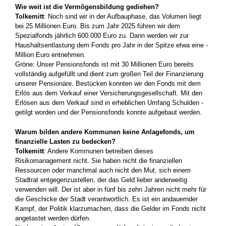
Wie weit ist die Vermögensbildung ­gediehen?
Tolkemitt
: Noch sind wir in der ­Aufbauphase, das Volumen liegt
bei 25 Millionen Euro. Bis zum Jahr 2025 führen wir dem
Spezialfonds ­jährlich 600.000 Euro zu. Dann ­werden wir zur
Haushaltsentlastung dem Fonds pro Jahr in der Spitze etwa eine ­
Million Euro entnehmen.
Gröne: Unser Pensionsfonds ist mit 30 ­Millionen Euro bereits
vollständig aufgefüllt und dient zum großen Teil der ­Finanzierung
unserer Pensionäre. Bestücken konnten wir den Fonds mit dem
Erlös aus dem Verkauf einer Versicherungsgesellschaft. Mit den
Erlösen aus dem Verkauf sind in erheblichen Umfang Schulden ­
getilgt worden und der Pensionsfonds ­konnte aufgebaut werden.
Warum bilden andere Kommunen keine Anlagefonds, um
finanzielle Lasten zu ­bedecken?
Tolkemitt
: Andere Kommunen betreiben dieses
Risikomanagement nicht. Sie haben nicht die finanziellen
Ressourcen oder manchmal auch nicht den Mut, sich einem
Stadtrat entgegenzustellen, der das Geld ­lieber anderweitig
verwenden will. Der ist aber in fünf bis zehn Jahren nicht mehr für
die Geschicke der Stadt verantwortlich. Es ist ein andauernder
Kampf, der Politik klarzumachen, dass die Gelder im Fonds nicht
angetastet werden dürfen.