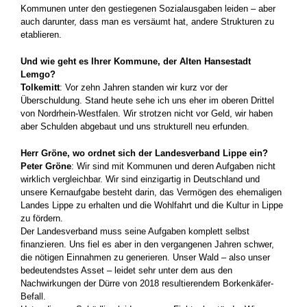
Kommunen unter den gestiegenen Sozialausgaben leiden – aber
auch darunter, dass man es versäumt hat, andere Strukturen zu
etablieren.
Und wie geht es Ihrer Kommune, der Alten Hansestadt
Lemgo?
Tolkemitt
: Vor zehn Jahren standen wir kurz vor der
Überschuldung. Stand heute sehe ich uns eher im oberen Drittel
von Nordrhein-Westfalen. Wir strotzen nicht vor Geld, wir haben
aber Schulden abgebaut und uns strukturell neu erfunden.
Herr Gröne, wo ordnet sich der Landesverband Lippe ein?
Peter Gröne
: Wir sind mit Kommunen und deren Aufgaben nicht
wirklich vergleichbar. Wir sind einzigartig in Deutschland und
unsere Kernaufgabe besteht darin, das ­Vermögen des ehemaligen
Landes Lippe zu erhalten und die Wohlfahrt und die Kultur in Lippe
zu fördern.
Der Landesverband muss seine Aufgaben komplett selbst
finanzieren. Uns fiel es aber in den vergangenen Jahren schwer,
die ­nötigen Einnahmen zu generieren. Unser Wald – also unser
bedeutendstes Asset – leidet sehr unter dem aus den
Nachwirkungen der Dürre von 2018 resultierendem Borkenkäfer-
Befall.