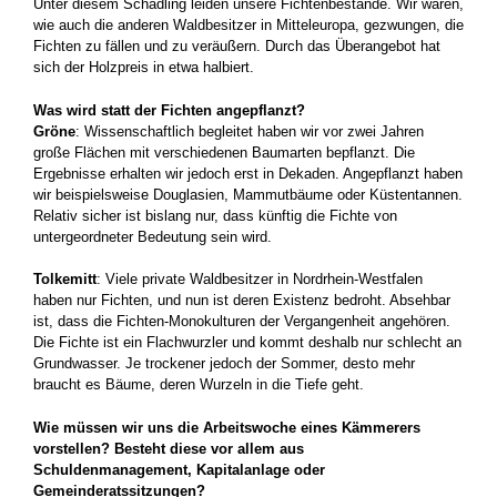
Unter diesem Schädling leiden unsere ­Fichtenbestände. Wir waren,
wie auch die anderen Waldbesitzer in Mitteleuropa, ­gezwungen, die
Fichten zu fällen und zu veräußern. Durch das Überangebot hat
sich der Holzpreis in etwa halbiert.
Was wird statt der Fichten angepflanzt?
Gröne
: Wissenschaftlich begleitet haben wir vor zwei Jahren
große Flächen mit ver­schiedenen Baumarten bepflanzt. Die
Ergebnisse erhalten wir jedoch erst in ­Dekaden. Angepflanzt haben
wir beispielsweise ­Douglasien, Mammutbäume oder Küstentannen.
Relativ sicher ist bislang nur, dass künftig die Fichte von
untergeordneter ­Bedeutung sein wird.
Tolkemitt
: Viele private Waldbesitzer in Nordrhein-Westfalen
haben nur Fichten, und nun ist deren Existenz bedroht. Absehbar
ist, dass die Fichten-Monokulturen der Vergangenheit angehören.
Die Fichte ist ein Flachwurzler und kommt deshalb nur schlecht an
Grundwasser. Je trockener ­jedoch der Sommer, desto mehr
braucht es Bäume, deren Wurzeln in die Tiefe geht.
Wie müssen wir uns die Arbeitswoche eines Kämmerers
vorstellen? Besteht diese vor ­allem aus
Schuldenmanagement, Kapitalanlage oder
Gemeinderatssitzungen?