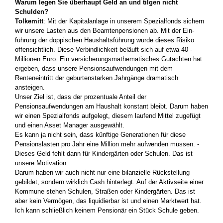
Warum legen Sie überhaupt Geld an und ­tilgen nicht
Schulden?
Tolkemitt
: Mit der Kapitalanlage in ­unserem Spezialfonds sichern
wir unsere Lasten aus den Beamtenpensionen ab. Mit der Ein­
führung der doppischen Haushaltsführung wurde dieses Risiko
offensichtlich. Diese Verbindlichkeit beläuft sich auf etwa 40 ­
Millionen Euro. Ein versicherungsmathematisches Gutachten hat
ergeben, dass ­unsere Pensionsaufwendungen mit dem
Renteneintritt der geburtenstarken Jahr­gänge dramatisch
ansteigen.
Unser Ziel ist, dass der prozentuale Anteil der
Pensionsaufwendungen am Haushalt konstant bleibt. Darum haben
wir einen Spezialfonds aufgelegt, diesem laufend ­Mittel zugefügt
und einen Asset Manager ausgewählt.
Es kann ja nicht sein, dass ­künftige Generationen für diese
Pensionslasten pro Jahr ­eine Million mehr auf­wenden müssen. ­
Dieses Geld fehlt dann für Kindergärten oder Schulen. Das ist
unsere Motivation.
Darum haben wir auch nicht nur eine ­bilanzielle Rückstellung
gebildet, sondern wirklich Cash hinterlegt. Auf der Aktivseite einer
Kommune stehen Schulen, Straßen oder Kindergärten. Das ist
aber kein Ver­mögen, das liquidierbar ist und einen Marktwert hat.
Ich kann schließlich keinem ­Pensionär ein Stück Schule geben.