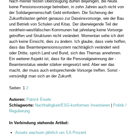
Nach meiner festen Überzeugung dürfen diejenigen, die heute
keine Pensionsvor­sorge betreiben, in zehn Jahren auch nicht von
der Solidargemeinschaft Geld ein­fordern. Die Sicherung der
Zukunftslasten gehört genauso zur Daseinsvorsorge, wie der Bau
und Betrieb von Schulen und Kitas. Der überwiegende Teil der
nordrhein-­westfälischen Kommunen hat jahrelang ­keine Vorsorge
getroffen und Strukturen nicht verändert. Momentan sehe ich dort
auch keine Einsicht, dies zu ändern. Ich glaube, dass viele hoffen,
dass das ­Beamtenpensionssystem nachträglich verändert wird
oder Dritte, sprich Land und Bund, sich des Themas annehmen.
Ein ­weiterer Aspekt ist, dass für die Personalgewinnung der ­
Beamtenstatus wieder stärker eingesetzt wird. Aber wer das
macht, der muss auch entsprechende Vorsorge treffen. Sonst ­
versündigt man sich an der Zukunft.
Seiten:
1
2
Autoren:
Patrick Eisele
Schlagworte:
Nachhaltigkeit/ESG-konformes Investieren
|
Politik /
Regulierung
In Verbindung stehende Artikel:
Assets wachsen jährlich um 5,6 Prozent