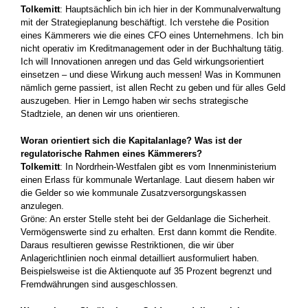
Tolkemitt
: Hauptsächlich bin ich hier in der Kommunalverwaltung
mit der Strategie­planung beschäftigt. Ich verstehe die ­Position
eines Kämmerers wie die eines CFO eines Unternehmens. Ich bin
nicht operativ im Kreditmanagement oder in der Buchhaltung tätig.
Ich will Innovationen anregen und das Geld wirkungsorientiert
einsetzen – und diese Wirkung auch ­messen! Was in Kommunen
nämlich gerne passiert, ist allen Recht zu geben und für ­alles Geld
auszugeben. Hier in Lemgo ­haben wir sechs strategische
Stadtziele, an denen wir uns orientieren.
Woran orientiert sich die Kapitalanlage? Was ist der
regulatorische Rahmen eines Kämmerers?
Tolkemitt
: In Nordrhein-Westfalen gibt es vom Innenministerium
einen Erlass für kommunale Wertanlage. Laut diesem ­haben wir
die Gelder so wie kommunale Zusatzversorgungskassen
anzulegen.
Gröne: An erster Stelle steht bei der Geld­anlage die Sicherheit.
Vermögenswerte sind zu erhalten. Erst dann kommt die Rendite.
Daraus resultieren gewisse Restriktionen, die wir über
Anlagerichtlinien noch einmal detailliert ausformuliert haben.
Beispielsweise ist die Aktienquote auf 35 Prozent ­begrenzt und
Fremdwährungen sind aus­geschlossen.