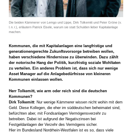
Die beiden Kämmerer von Lemgo und Lippe, Dirk Tolkemitt und Peter Gröne (v.
l. n. r.), erläutern Patrick Eisele, warum sie statt Schulden lieber Kapitalanlage
machen.
Kommunen, die mit Kapitalanlagen eine langfristige und
generationengerechte Zukunftsvorsorge betreiben wollen,
haben verschiedene Hindernisse zu überwinden. Dazu zählt
der notorische Hang der Politik, kurzfristig soziale Wohltaten
zu verteilen. Ein anderes ­Problem ist, dass sich nur wenige
Asset Manager auf die Anlagebedürfnisse von kleineren
Kommunen einlassen wollen.
Herr Tolkemitt, wie arm oder reich sind die deutschen
Kommunen?
Dirk Tolkemitt
: Nur wenige Kämmerer ­wissen nicht wohin mit dem
Geld. Diese Kollegen, die eher im süddeutschen beheimatet sind,
befürchten aber, mit Fonds­anlagen Vermögensverzehr zu
betreiben. Dabei ist aufgrund der Negativzinsen bei
Festgeldanlagen der Verzehr des Vermögens sicher.
Hier im Bundesland Nordrhein-Westfalen ist es so, dass viele