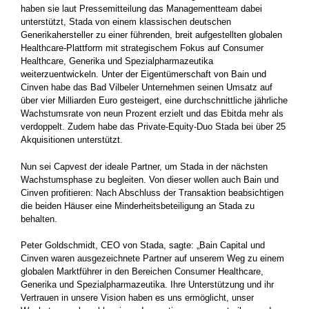
haben sie laut Pressemitteilung das Managementteam dabei
unterstützt, Stada von einem klassischen deutschen
Generikahersteller zu einer führenden, breit aufgestellten globalen
Healthcare-Plattform mit strategischem Fokus auf Consumer
Healthcare, Generika und Spezialpharmazeutika
weiterzuentwickeln. Unter der Eigentümerschaft von Bain und
Cinven habe das Bad Vilbeler Unternehmen seinen Umsatz auf
über vier Milliarden Euro gesteigert, eine durchschnittliche jährliche
Wachstumsrate von neun Prozent erzielt und das Ebitda mehr als
verdoppelt. Zudem habe das Private-Equity-Duo Stada bei über 25
Akquisitionen unterstützt.
Nun sei Capvest der ideale Partner, um Stada in der nächsten
Wachstumsphase zu begleiten. Von dieser wollen auch Bain und
Cinven profitieren: Nach Abschluss der Transaktion beabsichtigen
die beiden Häuser eine Minderheitsbeteiligung an Stada zu
behalten.
Peter Goldschmidt, CEO von Stada, sagte: „Bain Capital und
Cinven waren ausgezeichnete Partner auf unserem Weg zu einem
globalen Marktführer in den Bereichen Consumer Healthcare,
Generika und Spezialpharmazeutika. Ihre Unterstützung und ihr
Vertrauen in unsere Vision haben es uns ermöglicht, unser