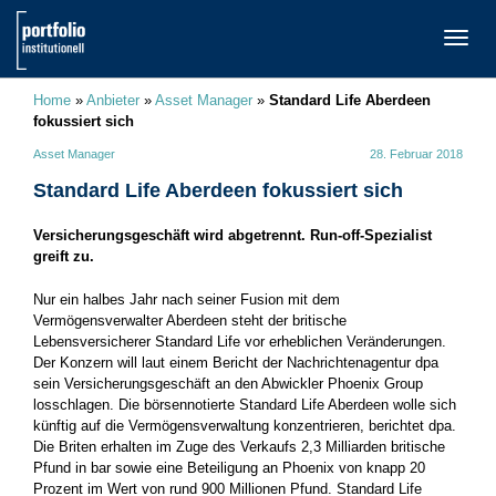
TOGG
NAVI
Home
»
Anbieter
»
Asset Manager
»
Standard Life Aberdeen
fokussiert sich
Asset Manager
28. Februar 2018
Standard Life Aberdeen fokussiert sich
Versicherungsgeschäft wird abgetrennt. Run-off-Spezialist
greift zu.
Nur ein halbes Jahr nach seiner Fusion mit dem
Vermögensverwalter Aberdeen steht der britische
Lebensversicherer Standard Life vor erheblichen Veränderungen.
Der Konzern will laut einem Bericht der Nachrichtenagentur dpa
sein Versicherungsgeschäft an den Abwickler Phoenix Group
losschlagen. Die börsennotierte Standard Life Aberdeen wolle sich
künftig auf die Vermögensverwaltung konzentrieren, berichtet dpa.
Die Briten erhalten im Zuge des Verkaufs 2,3 Milliarden britische
Pfund in bar sowie eine Beteiligung an Phoenix von knapp 20
Prozent im Wert von rund 900 Millionen Pfund. Standard Life