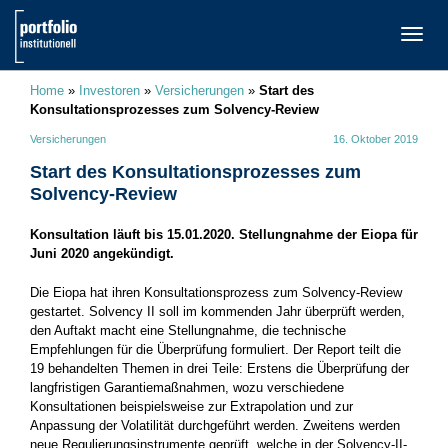
TOGG
NAVI
Home
»
Investoren
»
Versicherungen
»
Start des
Konsultationsprozesses zum Solvency-Review
Versicherungen
16. Oktober 2019
Start des Konsultationsprozesses zum
Solvency-Review
Konsultation läuft bis 15.01.2020. Stellungnahme der Eiopa für
Juni 2020 angekündigt.
Die Eiopa hat ihren Konsultationsprozess zum Solvency-Review
gestartet. Solvency II soll im kommenden Jahr überprüft werden,
den Auftakt macht eine Stellungnahme, die technische
Empfehlungen für die Überprüfung formuliert. Der Report teilt die
19 behandelten Themen in drei Teile: Erstens die Überprüfung der
langfristigen Garantiemaßnahmen, wozu verschiedene
Konsultationen beispielsweise zur Extrapolation und zur
Anpassung der Volatilität durchgeführt werden. Zweitens werden
neue Regulierungsinstrumente geprüft, welche in der Solvency-II-