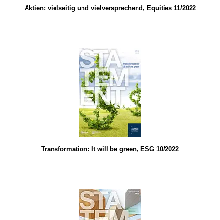
Aktien: vielseitig und vielversprechend, Equities 11/2022
Transformation: It will be green, ESG 10/2022