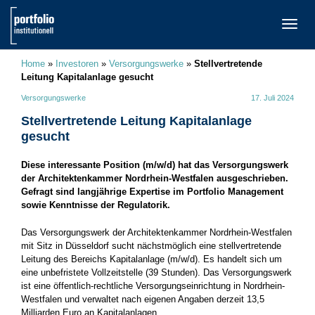
TOGG
NAVI
Home
»
Investoren
»
Versorgungswerke
»
Stellvertretende
Leitung Kapitalanlage gesucht
Versorgungswerke
17. Juli 2024
Stellvertretende Leitung Kapitalanlage
gesucht
Diese interessante Position (m/w/d) hat das Versorgungswerk
der Architektenkammer Nordrhein-Westfalen ausgeschrieben.
Gefragt sind langjährige Expertise im Portfolio Management
sowie Kenntnisse der Regulatorik.
Das Versorgungswerk der Architektenkammer Nordrhein-Westfalen
mit Sitz in Düsseldorf sucht nächstmöglich eine stellvertretende
Leitung des Bereichs Kapitalanlage (m/w/d). Es handelt sich um
eine unbefristete Vollzeitstelle (39 Stunden). Das Versorgungswerk
ist eine öffentlich-rechtliche Versorgungseinrichtung in Nordrhein-
Westfalen und verwaltet nach eigenen Angaben derzeit 13,5
Milliarden Euro an Kapitalanlagen.