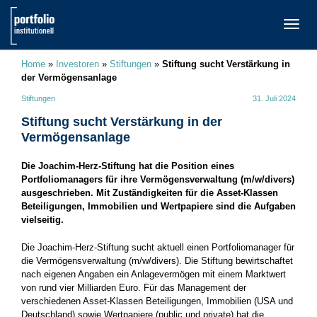
TOGG
NAVI
Home
»
Investoren
»
Stiftungen
»
Stiftung sucht Verstärkung in
der Vermögensanlage
Stiftungen
31. Juli 2024
Stiftung sucht Verstärkung in der
Vermögensanlage
Die Joachim-Herz-Stiftung hat die Position eines
Portfoliomanagers für ihre Vermögensverwaltung (m/w/divers)
ausgeschrieben. Mit Zuständigkeiten für die Asset-Klassen
Beteiligungen, Immobilien und Wertpapiere sind die Aufgaben
vielseitig.
Die Joachim-Herz-Stiftung sucht aktuell einen Portfoliomanager für
die Vermögensverwaltung (m/w/divers). Die Stiftung bewirtschaftet
nach eigenen Angaben ein Anlagevermögen mit einem Marktwert
von rund vier Milliarden Euro. Für das Management der
verschiedenen Asset-Klassen Beteiligungen, Immobilien (USA und
Deutschland) sowie Wertpapiere (public und private) hat die