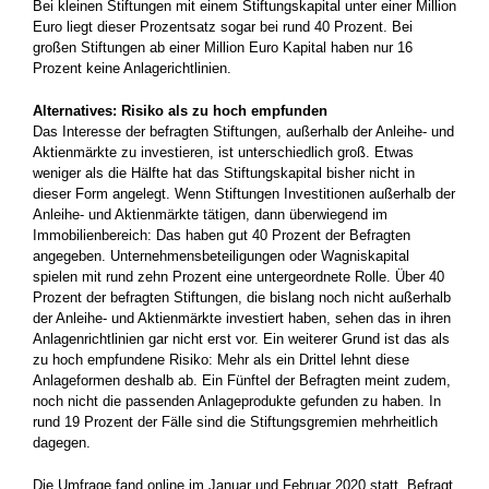
Bei kleinen Stiftungen mit einem Stiftungskapital unter einer Million
Euro liegt dieser Prozentsatz sogar bei rund 40 Prozent. Bei
großen Stiftungen ab einer Million Euro Kapital haben nur 16
Prozent keine Anlagerichtlinien.
Alternatives: Risiko als zu hoch empfunden
Das Interesse der befragten Stiftungen, außerhalb der Anleihe- und
Aktienmärkte zu investieren, ist unterschiedlich groß. Etwas
weniger als die Hälfte hat das Stiftungskapital bisher nicht in
dieser Form angelegt. Wenn Stiftungen Investitionen außerhalb der
Anleihe- und Aktienmärkte tätigen, dann überwiegend im
Immobilienbereich: Das haben gut 40 Prozent der Befragten
angegeben. Unternehmensbeteiligungen oder Wagniskapital
spielen mit rund zehn Prozent eine untergeordnete Rolle. Über 40
Prozent der befragten Stiftungen, die bislang noch nicht außerhalb
der Anleihe- und Aktienmärkte investiert haben, sehen das in ihren
Anlagenrichtlinien gar nicht erst vor. Ein weiterer Grund ist das als
zu hoch empfundene Risiko: Mehr als ein Drittel lehnt diese
Anlageformen deshalb ab. Ein Fünftel der Befragten meint zudem,
noch nicht die passenden Anlageprodukte gefunden zu haben. In
rund 19 Prozent der Fälle sind die Stiftungsgremien mehrheitlich
dagegen.
Die Umfrage fand online im Januar und Februar 2020 statt. Befragt