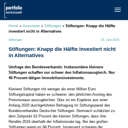
TOGG
NAVI
Home
»
Investoren
»
Stiftungen
»
Stiftungen: Knapp die Hälfte
investiert nicht in Alternatives
Stiftungen
25. Juni 2020
Stiftungen: Knapp die Hälfte investiert nicht
in Alternatives
Umfrage des Bundesverbands: Insbesondere kleinere
Stiftungen schaffen nur schwer den Inflationsausgleich. Nur
40 Prozent tätigen Immobilieninvestments.
Kleinere Stiftungen mit weniger als einer Million Euro
Stiftungskapital haben es schwerer, den jährlichen Anstieg des
Preisniveaus auszugleichen. Dies ist ein Ergebnis aus einer
Anfang 2020 durchgeführten Befragung im Stiftungspanel des
Bundesverbandes Deutscher Stiftungen. Demnach schätzten zu
dem Zeitpunkt 62 Prozent der kleinen Stiftungen, dass ihre
Rendite 2019 oberhalb der Inflationsrate lag. Bei den großen
Stiftungen waren es 84 Prozent. Insgesamt schauten die