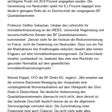
wichtigster Punkt mit 20,9 Prozent angegeben worden. Die
Generierung von Neukunden spielt mit 9,1 Prozent dagegen eine
deutlich geringere Rolle als im Durchschnitt der vergangenen BF
Quartalsbarometer.
Professor Steffen Sebastian, Inhaber des Lehrstuhls für
Immobilienfinanzierung an der IREBS, Universität Regensburg und
wissenschaftlicher Berater des BF Quartalsbarometers,
kommentiert: „Derzeit steht für die Institute die Risikominimierung
im Fokus, nicht die Gewinnung von Neukunden. Dass nun ein Teil
der Marktakteure ihre Kreditvergabe reduziert, bewirkt aber keinen
Engpass auf dem Immobilienfinanzierungsmarkt. Da Deutschland
ohnehin ‚overbanked‘ ist, bedeutet dies eher eine Rückkehr zur
gesunden Normalität auf dem gewerblichen
Immobilienfinanzierungsmarkt.“
Manuel Köppel, CFO der BF Direkt AG, ergänzt: „Wie erwartet war
die extreme Barometer-Bewegung des Vorquartals eine
vorübergehende Momentaufnahme auf dem Höhepunkt des Shut
Down in Deutschland. Die deutliche Verbesserung des
Quartalsbarometerwerts überrascht mich nicht, denn derzeit ist
das laufende Geschäft deutlich besser als es die allgemeine
Stimmungslage vermuten lässt. Die Zurückhaltung vieler
Finanzierer birgt auch Chancen. Da nicht mehr jeder alles