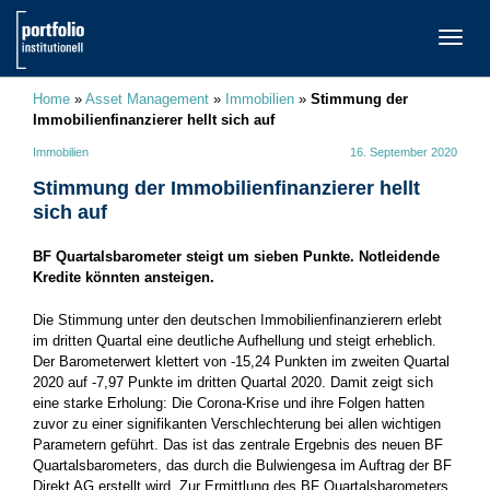
TOGG
NAVI
Home
»
Asset Management
»
Immobilien
»
Stimmung der
Immobilienfinanzierer hellt sich auf
Immobilien
16. September 2020
Stimmung der Immobilienfinanzierer hellt
sich auf
BF Quartalsbarometer steigt um sieben Punkte. Notleidende
Kredite könnten ansteigen.
Die Stimmung unter den deutschen Immobilienfinanzierern erlebt
im dritten Quartal eine deutliche Aufhellung und steigt erheblich.
Der Barometerwert klettert von -15,24 Punkten im zweiten Quartal
2020 auf -7,97 Punkte im dritten Quartal 2020. Damit zeigt sich
eine starke Erholung: Die Corona-Krise und ihre Folgen hatten
zuvor zu einer signifikanten Verschlechterung bei allen wichtigen
Parametern geführt. Das ist das zentrale Ergebnis des neuen BF
Quartalsbarometers, das durch die Bulwiengesa im Auftrag der BF
Direkt AG erstellt wird. Zur Ermittlung des BF Quartalsbarometers