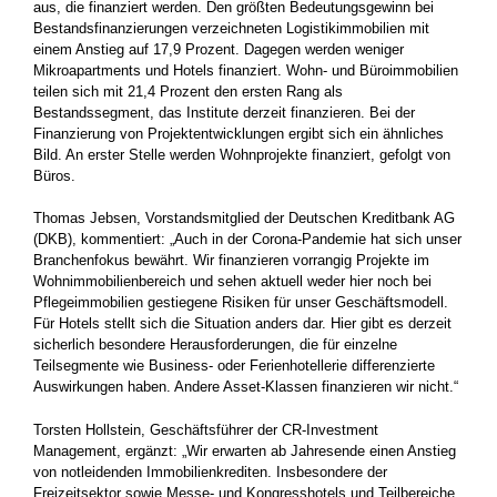
aus, die finanziert werden. Den größten Bedeutungsgewinn bei
Bestandsfinanzierungen verzeichneten Logistikimmobilien mit
einem Anstieg auf 17,9 Prozent. Dagegen werden weniger
Mikroapartments und Hotels finanziert. Wohn- und Büroimmobilien
teilen sich mit 21,4 Prozent den ersten Rang als
Bestandssegment, das Institute derzeit finanzieren. Bei der
Finanzierung von Projektentwicklungen ergibt sich ein ähnliches
Bild. An erster Stelle werden Wohnprojekte finanziert, gefolgt von
Büros.
Thomas Jebsen, Vorstandsmitglied der Deutschen Kreditbank AG
(DKB), kommentiert: „Auch in der Corona-Pandemie hat sich unser
Branchenfokus bewährt. Wir finanzieren vorrangig Projekte im
Wohnimmobilienbereich und sehen aktuell weder hier noch bei
Pflegeimmobilien gestiegene Risiken für unser Geschäftsmodell.
Für Hotels stellt sich die Situation anders dar. Hier gibt es derzeit
sicherlich besondere Herausforderungen, die für einzelne
Teilsegmente wie Business- oder Ferienhotellerie differenzierte
Auswirkungen haben. Andere Asset-Klassen finanzieren wir nicht.“
Torsten Hollstein, Geschäftsführer der CR-Investment
Management, ergänzt: „Wir erwarten ab Jahresende einen Anstieg
von notleidenden Immobilienkrediten. Insbesondere der
Freizeitsektor sowie Messe- und Kongresshotels und Teilbereiche