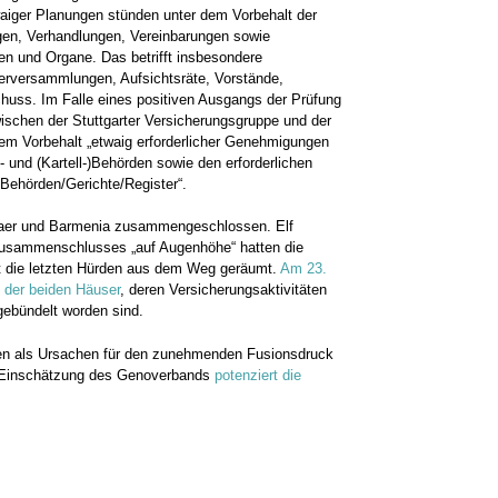
twaiger Planungen stünden unter dem Vorbehalt der
ngen, Verhandlungen, Vereinbarungen sowie
n und Organe. Das betrifft insbesondere
erversammlungen, Aufsichtsräte, Vorstände,
huss. Im Falle eines positiven Ausgangs der Prüfung
chen der Stuttgarter Versicherungsgruppe und der
em Vorbehalt „etwaig erforderlicher Genehmigungen
 und (Kartell-)Behörden sowie den erforderlichen
Behörden/Gerichte/Register“.
thaer und Barmenia zusammengeschlossen. Elf
Zusammenschlusses „auf Augenhöhe“ hatten die
t die letzten Hürden aus dem Weg geräumt.
Am 23.
 der beiden Häuser
, deren Versicherungsaktivitäten
ebündelt worden sind.
ten als Ursachen für den zunehmenden Fusionsdruck
h Einschätzung des Genoverbands
potenziert die