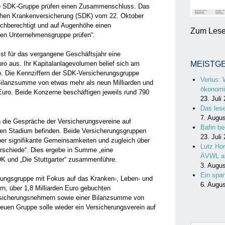
die SDK-Gruppe prüfen einen Zusammenschluss. Das
schen Krankenversicherung (SDK) vom 22. Oktober
leichberechtigt und auf Augenhöhe einen
Zum Lesen
n Unternehmensgruppe prüfen“.
ist für das vergangene Geschäftsjahr eine
ro aus. Ihr Kapitalanlagevolumen belief sich am
MEISTG
o. Die Kennziffern der SDK-Versicherungsgruppe
Verius: 
 Bilanzsumme von etwas mehr als neun Milliarden und
ökonomi
 Euro. Beide Konzerne beschäftigen jeweils rund 790
23. Juli
Das les
7. Augu
ch die Gespräche der Versicherungsvereine auf
Bafin be
enen Stadium befinden. Beide Versicherungs­gruppen
23. Juli
ber signifikante Gemeinsamkeiten und zugleich über
Lutz Hor
erschiede“. Dies ergebe in Summe „eine
ÄVWL a
DK und „Die Stuttgarter“ zusammenführe.
3. Augu
Ein spa
erungs­gruppe mit Fokus auf das Kranken-, Leben- und
6. Augu
ern, über 1,8 Milliarden Euro gebuchten
Versicherungsnehmern sowie einer Bilanzsumme von
neuen Gruppe solle wieder ein Versicherungsverein auf