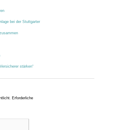
ren
nlage bei der Stuttgarter
h zusammen
n
 Versicherer stärken“
tlicht.
Erforderliche