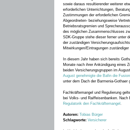
sowie daraus resultierender weiterer e
erforderlichen Unterrichtungen, Beratu
Zustimmungen der erforderlichen Gremie
Abgeordneten- beziehungsweise Vertret
Betriebsratsgremien und Sprecheraussc
des möglichen Zusammenschlusses zwis
SDK-Gruppe stehe dieser ferner unter d
der zuständigen Versicherungsaufsichts-
Mitwirkungen/Eintragungen zuständiger 
In diesem Jahr haben sich bereits Go
Monate nach ihrer Ankündigung eines 
beiden Versicherungsgruppen im Augus
August genehmigte die Bafin die Fusion
unter dem Dach der Barmenia-Gothaer g
Fachkräftemangel und Regulierung gel
bei Volks- und Raiffeisenbanken. Nac
Regulatorik den Fachkräftemangel
.
Autoren:
Tobias Bürger
Schlagworte:
Versicherer