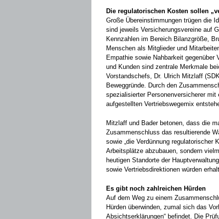
Die regulatorischen Kosten sollen „
Große Übereinstimmungen trügen die Id
sind jeweils Versicherungsvereine auf G
Kennzahlen im Bereich Bilanzgröße, Bru
Menschen als Mitglieder und Mitarbeite
Empathie sowie Nahbarkeit gegenüber Ve
und Kunden sind zentrale Merkmale beid
Vorstandschefs, Dr. Ulrich Mitzlaff (SDK
Beweggründe. Durch den Zusammenschlu
spezialisierter Personenversicherer mit 
aufgestellten Vertriebswegemix entsteh
Mitzlaff und Bader betonen, dass die m
Zusammenschluss das resultierende Wac
sowie „die Verdünnung regulatorischer Ko
Arbeitsplätze abzubauen, sondern vielm
heutigen Standorte der Hauptverwaltunge
sowie Vertriebsdirektionen würden erhal
Es gibt noch zahlreichen Hürden
Auf dem Weg zu einem Zusammenschlus
Hürden überwinden, zumal sich das Vo
Absichtserklärungen“ befindet. Die P