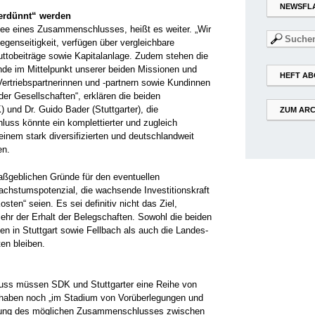
NEWSFL
verdünnt“ werden
ee eines Zusammenschlusses, heißt es weiter. „Wir
Suchen
egenseitigkeit, verfügen über vergleichbare
nach:
ttobeiträge sowie Kapitalanlage. Zudem stehen die
nde im Mittelpunkt unserer beiden Missionen und
HEFT AB
rtriebspartnerinnen und -partnern sowie Kun­din­nen
er Gesellschaften“, erklären die beiden
) und Dr. Guido Bader (Stuttgarter), die
ZUM ARC
ss könnte ein komplettierter und zugleich
einem stark diversifizierten und deutschlandweit
en.
aßgeblichen Gründe für den eventuellen
hstumspotenzial, die wachsende Investitionskraft
sten“ seien. Es sei definitiv nicht das Ziel,
ehr der Erhalt der Belegschaften. Sowohl die beiden
n in Stuttgart sowie Fellbach als auch die Landes-
ten bleiben.
s müssen SDK und Stuttgarter eine Reihe von
rhaben noch „im Stadium von Vorüberlegungen und
rüfung des möglichen Zusammenschlusses zwischen