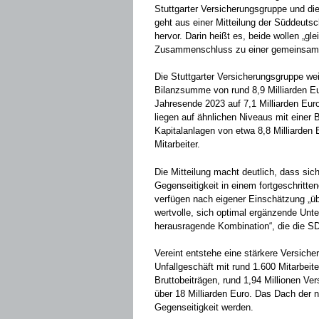
Stuttgarter Versicherungsgruppe und 
geht aus einer Mitteilung der Süddeut
hervor. Darin heißt es, beide wollen „g
Zusammenschluss zu einer gemeinsame
Die Stuttgarter Versicherungsgruppe we
Bilanzsumme von rund 8,9 Milliarden Eu
Jahresende 2023 auf 7,1 Milliarden Eur
liegen auf ähnlichen Niveaus mit einer
Kapitalanlagen von etwa 8,8 Milliarden
Mitarbeiter.
Die Mitteilung macht deutlich, dass si
Gegenseitigkeit in einem fortgeschritt
verfügen nach eigener Einschätzung „ü
wertvolle, sich optimal ergänzende Unt
herausragende Kombination“, die die S
Vereint entstehe eine stärkere Versich
Unfallgeschäft mit rund 1.600 Mitarbeit
Bruttobeiträgen, rund 1,94 Millionen 
über 18 Milliarden Euro. Das Dach der 
Gegenseitigkeit werden.