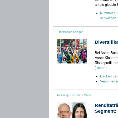
an die globale
Kummer’s Co
schwiegen
Traditionelle Anlagen
Diversifik
Bei Asset Backe
Asset-Klasse bi
Risiko­profil ih
[ mehr ]
Banken ver
Versicherun
Meinungen aus dem Markt
Renditeträ
Segment: