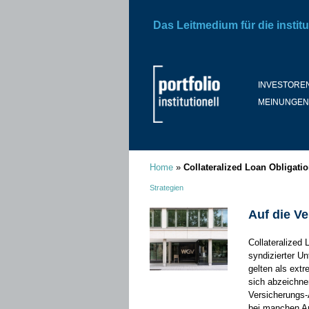
Das Leitmedium für die institu
INVESTORE
MEINUNGEN
Home
»
Collateralized Loan Obligati
Strategien
Auf die V
Collateralized 
syndizierter U
gelten als extr
sich abzeichn
Versicherungs
bei manchen A