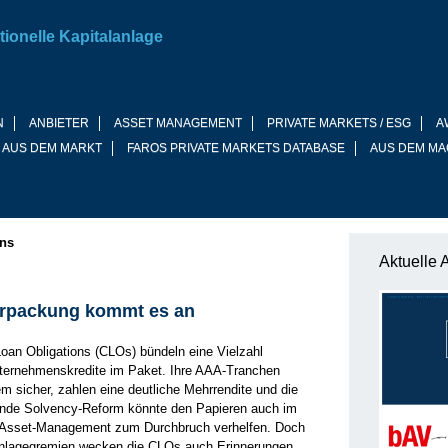
tionelle Kapitalanlage
N
ANBIETER
ASSET MANAGEMENT
PRIVATE MARKETS / ESG
A
 AUS DEM MARKT
FAROS PRIVATE MARKETS DATABASE
AUS DEM MA
ons
Aktuelle 
erpackung kommt es an
Loan Obligations (CLOs) bündeln eine Vielzahl
nternehmenskredite im Paket. Ihre AAA-Tranchen
em sicher, zahlen eine deutliche Mehrrendite und die
ende Solvency-Reform könnte den Papieren auch im
-Asset-Management zum Durchbruch verhelfen. Doch
nlagegremien wecken die CLOs auch Erinnerungen