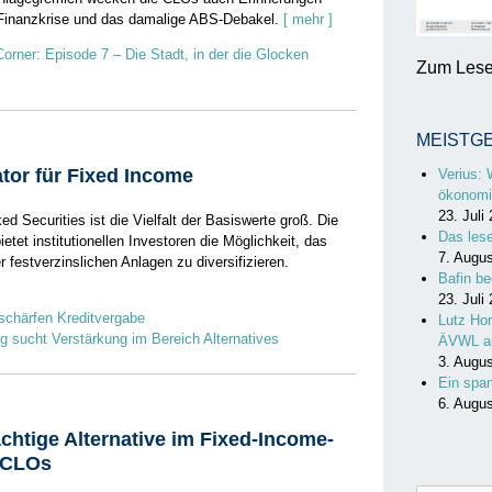
 Finanzkrise und das damalige ABS-Debakel.
[ mehr ]
rner: Episode 7 – Die Stadt, in der die Glocken
Zum Lesen
MEISTG
ator für Fixed Income
Verius: 
ökonomi
23. Juli
d Securities ist die Vielfalt der Basiswerte groß. Die
Das les
etet institutionellen Investoren die Möglichkeit, das
7. Augu
rer festverzinslichen Anlagen zu diversifizieren.
Bafin be
23. Juli
schärfen Kreditvergabe
Lutz Hor
g sucht Verstärkung im Bereich Alternatives
ÄVWL a
3. Augu
Ein spa
6. Augu
chtige Alternative im Fixed-Income-
 CLOs