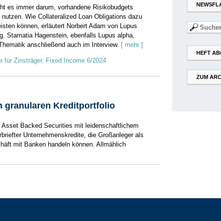
NEWSFL
eht es immer darum, vorhandene Risikobudgets
 nutzen. Wie Collateralized Loan Obligations dazu
Suchen
leisten können, erläutert Norbert Adam von Lupus
nach:
ag. Stamatia Hagenstein, ebenfalls Lupus alpha,
 Thematik anschließend auch im Interview.
[ mehr ]
HEFT AB
 für Zinsträger, Fixed Income 6/2024
ZUM ARC
granularen Kreditportfolio
 Asset Backed Securities mit leidenschaftlichem
­briefter Unternehmenskredite, die Großanleger als
schäft mit Banken handeln können. Allmählich