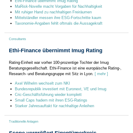
Ethi-Finance übernimmt Imug Rating
MaRisk-Novelle macht Vorgaben für Nachhaltigkeit
Mit ruhiger Hand zu nachhaltigen Freiräumen
Mittelständler messen ihre ESG-Fortschritte kaum
Taxonomie-Angaben fehlt oftmals die Aussagekraft
Consultants
Ethi-Finance übernimmt Imug Rating
Rating-Einheit war vorher 100-prozentige Tochter der Imug
Beratungsgesellschaft. Ethi-Finance ist eine europäische Rating-,
Research- und Beratungsgruppe mit Sitz in Lyon.
[ mehr ]
Axel Wilhelm wechselt zum NKI
Bundesrepublik investiert mit Euronext, VE und Imug
Cric-Geschäftsführung wieder komplett
Small Caps hadern mit ihren ESG-Ratings
Starker Jahresauftakt für nachhaltige Anleihen
Traditionelle Anlagen
Scope vergrößert Eigentümerkreis