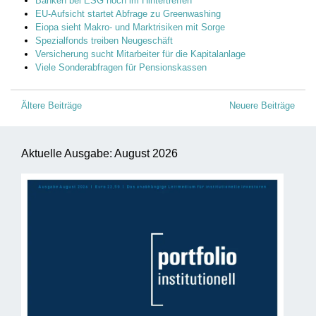
Banken bei ESG noch im Hintertreffen
EU-Aufsicht startet Abfrage zu Greenwashing
Eiopa sieht Makro- und Marktrisiken mit Sorge
Spezialfonds treiben Neugeschäft
Versicherung sucht Mitarbeiter für die Kapitalanlage
Viele Sonderabfragen für Pensionskassen
Beitragsnavigation
Ältere Beiträge
Neuere Beiträge
Aktuelle Ausgabe: August 2026