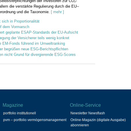
lbstverpflichtungen der Investoren zur CO₂-
 allem die verstärkte Regulierung durch die EU-­
rordnung und die Taxonomie.
[ mehr ]
 sich in Proportionalität
f dem Vormarsch
iert geplante ESAP-Standards der EU-Aufsicht
gung der Versicherer teils wenig konkret
e EM-Fonds führend im Umweltranking
ler begrüßen neue ESG-Berichtspflichten
n nicht Grund für divergierende ESG-Scores
Magazine
Online-Service
portfolio institutionell
Newsletter Newsflash
pvm – portfolio vermögensmanagement
Online-Magazin (digitale Ausgabe)
abonnieren