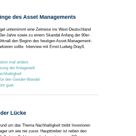
ünge des Asset Managements
gel unternimmt eine Zeitreise ins West-Deutschland
80er-Jahre sowie zu einem Skandal Anfang der 90er-
 Urknall den Beginn des heutigen Asset-­Management-
kieren sollte. Interview mit Ernst-Ludwig Drayß.
ation mal anders
sung der Anlagewelt
achhaltigkeit
 für den Gender-Wandel
önt guet
der Lücke
rund um das Thema Nachhaltigkeit treibt ­Investoren
ger um wie nie zuvor. Haupttreiber ist neben den