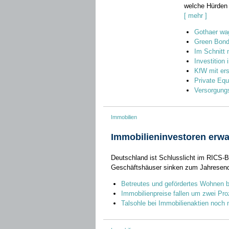
welche Hürden 
[ mehr ]
Gothaer wag
Green Bonds
Im Schnitt 
Investition 
KfW mit erst
Private Equ
Versorgungs
Immobilien
Immobilieninvestoren erw
Deutschland ist Schlusslicht im RICS-
Geschäftshäuser sinken zum Jahresend
Betreutes und gefördertes Wohnen b
Immobilienpreise fallen um zwei Pro
Talsohle bei Immobilienaktien noch n