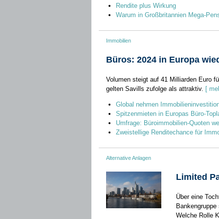
Rendite plus Wirkung
Warum in Großbritannien Mega-Pens
Immobilien
Büros: 2024 in Europa wie
Volumen steigt auf 41 Milliarden Euro 
gelten Savills zufolge als attraktiv.
[ me
Global nehmen Immobilieninvestitio
Spitzenmieten in Europas Büro-Topl
Umfrage: Büroimmobilien-Quoten we
Zweistellige Renditechance für Immob
Alternative Anlagen
Limited P
Über eine Tocht
Bankengruppe s
Welche Rolle K