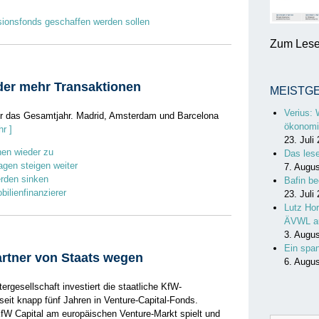
ionsfonds geschaffen werden sollen
Zum Lesen
der mehr Transaktionen
MEISTG
Verius: 
für das Gesamtjahr. Madrid, Amsterdam und Barcelona
ökonomi
hr ]
23. Juli
nen wieder zu
Das les
agen steigen weiter
7. Augu
rden sinken
Bafin be
ilienfinanzierer
23. Juli
Lutz Hor
ÄVWL a
3. Augu
Ein spa
artner von Staats wegen
6. Augu
ergesellschaft investiert die staatliche KfW-
eit knapp fünf Jahren in Venture-Capital-Fonds.
fW Capital am europäischen Venture-Markt spielt und