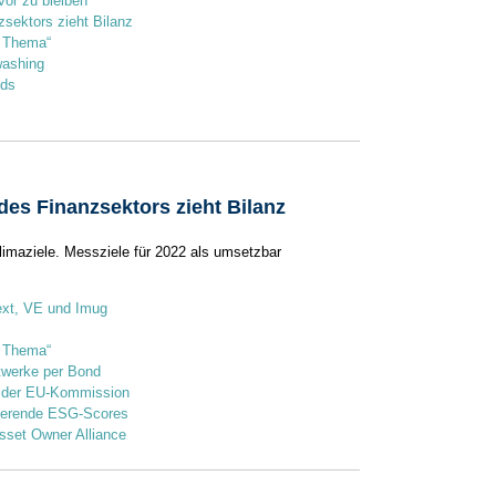
or zu bleiben
zsektors zieht Bilanz
s Thema“
washing
nds
des Finanzsektors zieht Bilanz
Klimaziele. Messziele für 2022 als umsetzbar
next, VE und Imug
s Thema“
ftwerke per Bond
e der EU-Kommission
gierende ESG-Scores
sset Owner Alli­ance