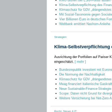
KMU drohen bei ESG-Fonds außen v
Klima-Selbstverpflichtung des Finan
Klimaschutz für GDV „drängendste
Mit Sozial-Taxonomie gegen Social
Vier Billionen Euro in deutschen Fo
Weltbank emittiert Nashorn-Anleihe
Strategien
Klima-Selbstverpflichtung 
Ausrichtung der Portfolien auf Pariser 
eingeschätzt.
[ mehr ]
Bundesrepublik investiert mit Euro
Die Normung der Nachhaltigkeit
Klimaschutz für GDV „drängendste
Meag finanziert italienische Gaskra
Neue Sustainable-Finance-Strategi
Scope: Daten nicht Grund für diver
Weitere Versicherung bei Net-Zero A
Recht, Steuer & IT