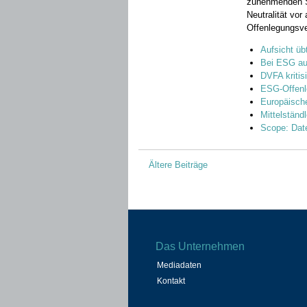
zunehmenden Se
Neutralität vor
Offenlegungsve
Aufsicht übt
Bei ESG au
DVFA kritis
ESG-Offenle
Europäisch
Mittelständ
Scope: Date
Beitragsnavigation
Ältere Beiträge
Das Unternehmen
Mediadaten
Kontakt