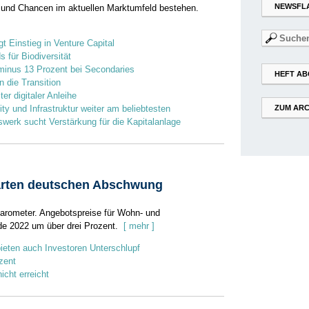
NEWSFL
und Chancen im aktuellen Marktumfeld bestehen.
Suchen
t Einstieg in Venture Capital
nach:
 für Biodiversität
minus 13 Prozent bei Secondaries
HEFT AB
in die Transition
er digitaler Anleihe
ity und Infrastruktur weiter am beliebtesten
ZUM ARC
werk sucht Verstärkung für die Kapitalanlage
arten deutschen Abschwung
Barometer. Angebotspreise für Wohn- und
e 2022 um über drei Prozent.
[ mehr ]
ieten auch Investoren Unterschlupf
zent
icht erreicht