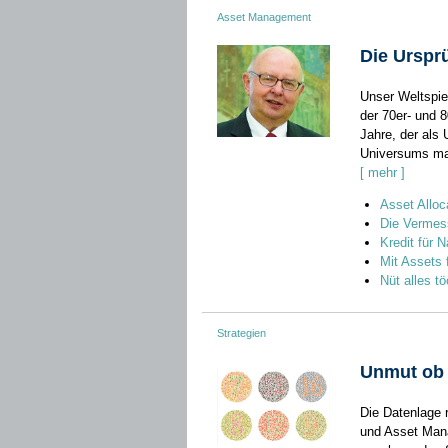
Asset Management
Die Urspr
Unser Weltspie
der 70er- und 
Jahre, der als
Universums mar
[ mehr ]
Asset Alloc
Die Vermes
Kredit für N
Mit Assets
Nüt alles tö
Strategien
Unmut ob 
Die Datenlage 
und Asset Mana