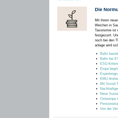
Die Normu
Mit ihrem neue
Weichen in Sac
Taxonomie­ ist
festgezurrt. Un
noch bei den T
anlage wird si
Bafin baste
Bafin bei E
ESG-Kriteri
Eiopa begr
Expertengru
KMU drohen
Mit Sozial
Nachhaltige
Neue Susta
Osteuropa e
Pensionskas
Von der Ve