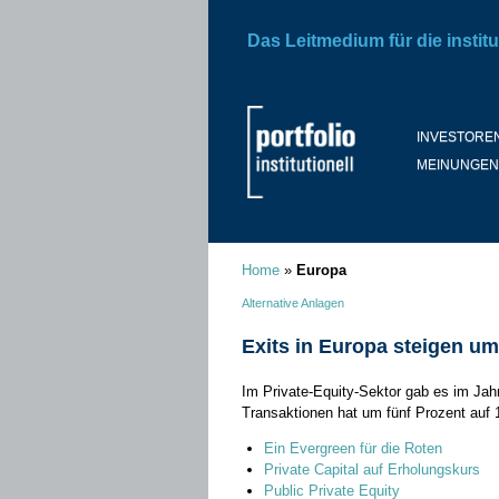
Das Leitmedium für die institu
INVESTORE
MEINUNGEN
Home
»
Europa
Alternative Anlagen
Exits in Europa steigen um
Im Private-Equity-Sektor gab es im Jahr
Transaktionen hat um fünf Prozent auf
Ein Evergreen für die Roten
Private Capital auf Erholungskurs
Public Private Equity