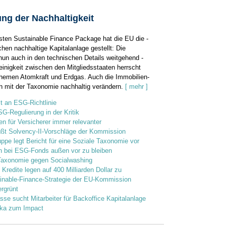
ng der Nachhaltigkeit
sten Sustainable Finance Package hat die EU die ­
hen nachhaltige Kapitalanlage gestellt: Die
 nun auch in den technischen Details weitgehend ­
einigkeit zwischen den Mitgliedsstaaten herrscht
hemen Atomkraft und Erdgas. Auch die Immobilien­
ch mit der Taxonomie nachhaltig verändern.
[ mehr ]
lt an ESG-Richtlinie
SG-Regulierung in der Kritik
en für Versicherer immer relevanter
üßt Solvency-II-Vorschläge der Kommission
ppe legt Bericht für eine Soziale Taxonomie vor
 bei ESG-Fonds außen vor zu bleiben
-Taxonomie gegen Socialwashing
 Kredite legen auf 400 Milliarden Dollar zu
inable-Finance-Strategie der EU-Kommission
rgrünt
se sucht Mitarbeiter für Backoffice Kapitalanlage
rka zum Impact