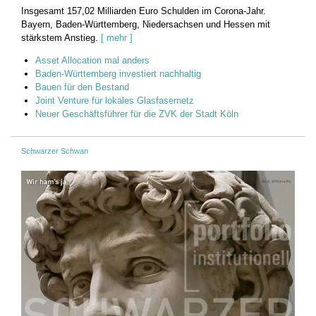
Insgesamt 157,02 Milliarden Euro Schulden im Corona-Jahr.
Bayern, Baden-Württemberg, Niedersachsen und Hessen mit
stärkstem Anstieg.
[ mehr ]
Asset Allocation mal anders
Baden-Württemberg investiert nachhaltig
Bauen für den Bestand
Joint Venture für lokales Glasfasernetz
Neuer Geschäftsführer für die ZVK der Stadt Köln
Schwarzer Schwan