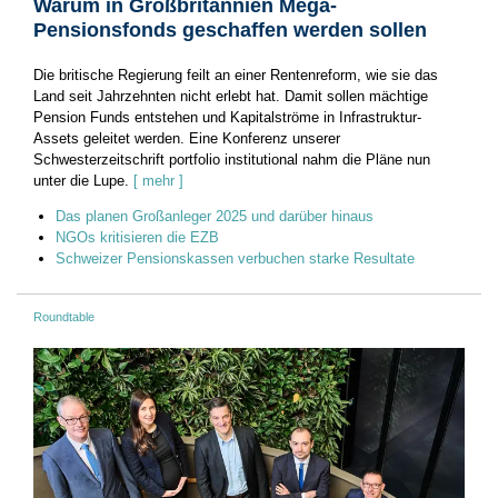
Warum in Großbritannien Mega-
Pensionsfonds geschaffen werden sollen
Die britische Regierung feilt an einer Rentenreform, wie sie das
Land seit Jahrzehnten nicht erlebt hat. Damit sollen mächtige
Pension Funds entstehen und Kapitalströme in Infrastruktur-
Assets geleitet werden. Eine Konferenz ­unserer
Schwesterzeitschrift portfolio institutional nahm die Pläne nun
unter die Lupe.
[ mehr ]
Das planen Großanleger 2025 und darüber hinaus
NGOs kritisieren die EZB
Schweizer Pensionskassen verbuchen starke Resultate
Roundtable