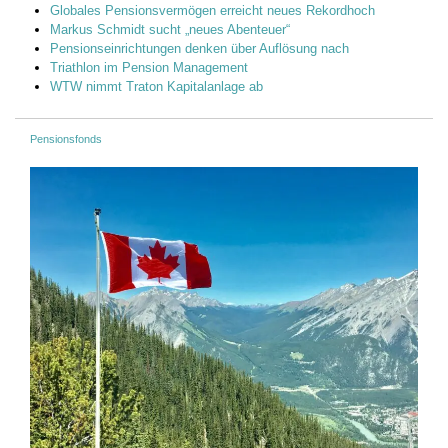
Globales Pensionsvermögen erreicht neues Rekordhoch
Markus Schmidt sucht „neues Abenteuer“
Pensionseinrichtungen denken über Auflösung nach
Triathlon im Pension Management
WTW nimmt Traton Kapitalanlage ab
Pensionsfonds