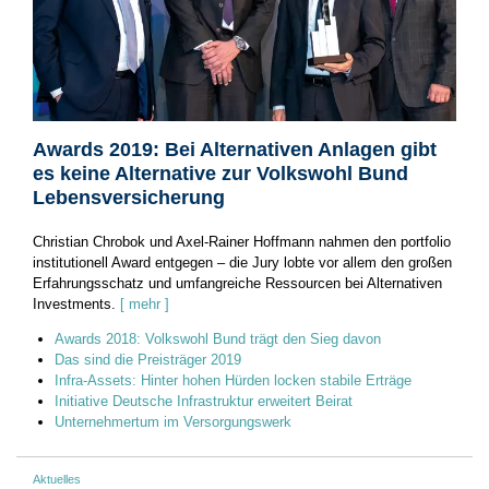
Awards 2019: Bei Alternativen Anlagen gibt
es keine Alternative zur Volkswohl Bund
Lebensversicherung
Christian Chrobok und Axel-Rainer Hoffmann nahmen den portfolio
institutionell Award entgegen – die Jury lobte vor allem den großen
Erfahrungsschatz und umfangreiche Ressourcen bei Alternativen
Investments.
[ mehr ]
Awards 2018: Volkswohl Bund trägt den Sieg davon
Das sind die Preisträger 2019
Infra-Assets: Hinter hohen Hürden locken stabile Erträge
Initiative Deutsche Infrastruktur erweitert Beirat
Unternehmertum im Versorgungswerk
Aktuelles