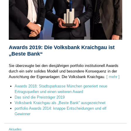
Awards 2019: Die Volksbank Kraichgau ist
„Beste Bank“
Sie überzeugte bei den diesjährigen portfolio institutionell Awards
durch ein sehr solides Modell und besondere ­Konsequenz in der
Ausrichtung der Eigenanlagen: Die Volksbank ­Kraichgau.
[ mehr ]
Awards 2018: Stadtsparkasse München generiert neue
Ertragsquellen und einen weiteren Award
Das sind die Preisträger 2019
Volksbank Kraichgau als „Beste Bank“ ausgezeichnet
portfolio Awards 2014: knappe Entscheidungen und elf
Gewinner
Aktuelles