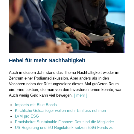
Hebel für mehr Nachhaltigkeit
Auch in diesem Jahr stand das Thema Nachhaltigkeit wieder im
Zentrum einer Podiumsdiskussion. Aber anders als in den
Vorjahren nahm der Rüstungssektor dieses Mal größeren Raum
ein. Eine Lektion, die man von den Investoren lernen konnte, war:
Auch wenig Geld kann viel bewegen.
[ mehr ]
Impacts mit Blue Bonds
Kirchliche Geldanleger wollen mehr Einfluss nehmen
LVM pro ESG
Praxisbeirat Sustainable Finance: Das sind die Mitglieder
US-Regierung und EU-Regulatorik setzen ESG-Fonds zu