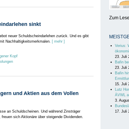
Zum Lesen
indarlehen sinkt
ebot neuer Schuldscheindarlehen zurück. Und es gibt
MEISTG
mit Nachhaltigkeitsmerkmalen.
[ mehr ]
Verius: 
ökonomi
gener Kopf
23. Juli
holungen
Bafin be
23. Juli
Bafin hi
Ermittl
15. Juli
Lutz Hor
ägern und Aktien aus dem Vollen
ÄVWL a
3. Augu
Bundesl
sse an Schuldscheinen. Und während Zinsträger
17. Juli
 freuen sich Aktionäre über steigende Dividenden.