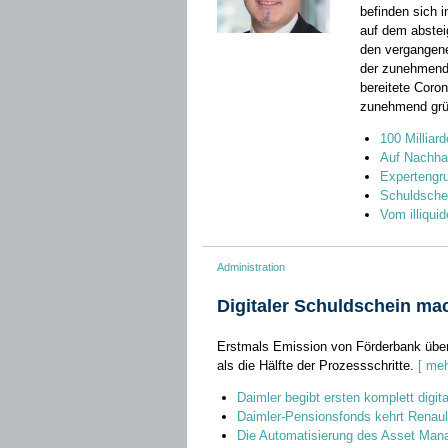
befinden sich i
auf dem abstei
den vergangene
der zunehmenden
bereitete Coron
zunehmend grün
100 Milliard
Auf Nachhal
Expertengru
Schuldschei
Vom illiqui
Administration
Digitaler Schuldschein mac
Erstmals Emission von Förderbank übe
als die Hälfte der Prozessschritte.
[ meh
Daimler begibt ersten komplett digi
Daimler-Pensionsfonds kehrt Renaul
Die Automatisierung des Asset Ma