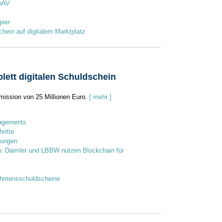
 bAV
pier
hein auf digitalem Marktplatz
lett digitalen Schuldschein
ission von 25 Millionen Euro.
[ mehr ]
nagements
ritte
rungen
n: Daimler und LBBW nutzen Blockchain für
ehmensschuldscheine