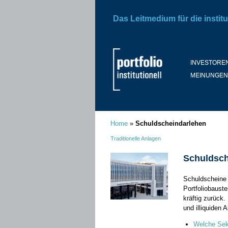
Das Leitmedium für die institu
INVESTORE
MEINUNGEN
Home
»
Schuldscheindarlehen
Traditionelle Anlagen
Schuldsch
Schuldscheine s
Portfoliobaust
kräftig zurück.
und illiquiden
Welche Sek