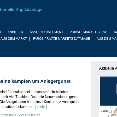
tionelle Kapitalanlage
N
ANBIETER
ASSET MANAGEMENT
PRIVATE MARKETS / ESG
A
 AUS DEM MARKT
FAROS PRIVATE MARKETS DATABASE
AUS DEM MA
Aktuelle 
eine kämpfen um Anlegergunst
ind für institutionelle Investoren ein beliebter
ein mit viel Tradition. Doch die Neuemissionen gehen
 Die Anlageklasse hat zuletzt Konkurrenz von liquiden
 Alternativen bekommen.
[ mehr ]
toren hohe Spreads bieten