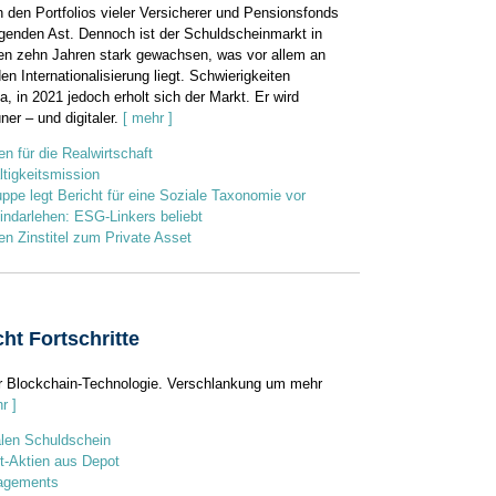
n den Portfolios vieler Versicherer und Pensionsfonds
genden Ast. Dennoch ist der Schuldscheinmarkt in
n zehn Jahren stark gewachsen, was vor allem an
 Internationalisierung liegt. Schwierigkeiten
a, in 2021 jedoch erholt sich der Markt. Er wird
er – und digitaler.
[ mehr ]
en für die Realwirtschaft
tigkeitsmission
ppe legt Bericht für eine Soziale Taxonomie vor
ndarlehen: ESG-Linkers beliebt
den Zinstitel zum Private Asset
ht Fortschritte
r Blockchain-Technologie. Verschlankung um mehr
r ]
talen Schuldschein
t-Aktien aus Depot
nagements