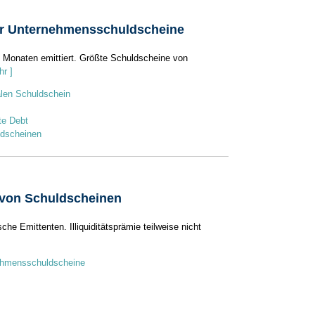
ür Unternehmensschuldscheine
n Monaten emittiert. Größte Schuldscheine von
hr ]
talen Schuldschein
te Debt
dscheinen
von Schuldscheinen
he Emittenten. Illiquiditätsprämie teilweise nicht
ehmensschuldscheine