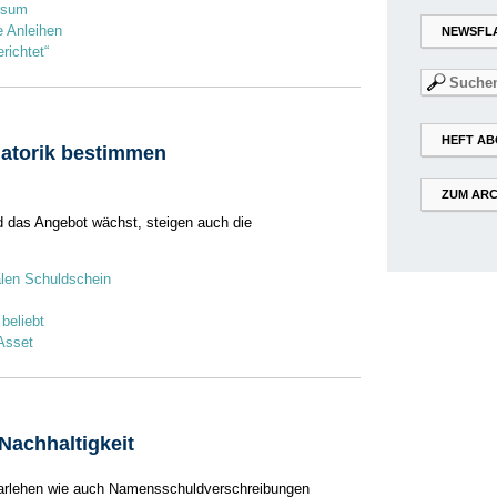
ersum
e Anleihen
NEWSFL
richtet“
Suchen
nach:
HEFT AB
latorik bestimmen
ZUM ARC
d das Angebot wächst, steigen auch die
talen Schuldschein
beliebt
 Asset
 Nachhaltigkeit
arlehen wie auch Namensschuldverschreibungen