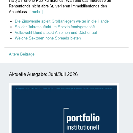
Halbjahr offene Publikumsfonds. Während das Interesse an
Rentenfonds nicht abreißt, verlieren Immobilienfonds den
Anschluss.
[ mehr ]
Die Zinswende spielt Großanlegern weiter in die Hände
Solider Jahresauftakt im Spezialfondsgeschäft
Volkswohl-Bund stockt Anleihen und Dächer auf
Welche Sektoren hohe Spreads bieten
Beitragsnavigation
Ältere Beiträge
Aktuelle Ausgabe: Juni/Juli 2026