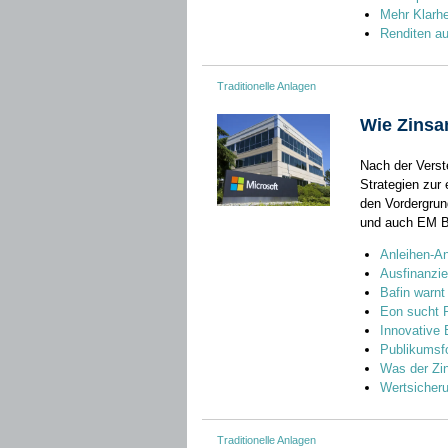
Mehr Klarhe
Renditen a
Traditionelle Anlagen
Wie Zinsa
Nach der Verst
Strategien zur 
den Vordergrun
und auch EM Bo
Anleihen-An
Ausfinanzi
Bafin warnt
Eon sucht 
Innovative 
Publikumsfo
Was der Zin
Wertsicheru
Traditionelle Anlagen