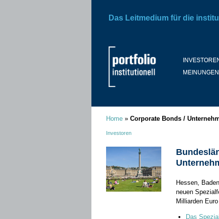
Das Leitmedium für die institu
INVESTORE
MEINUNGEN
Home
»
Corporate Bonds / Unterneh
Investoren
Bundeslän
Unterneh
Hessen, Baden
neuen Spezialfo
Milliarden Eur
Das Spezial