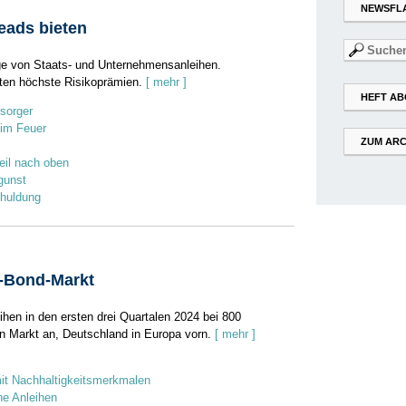
NEWSFL
eads bieten
Suchen
nach:
ge von Staats- und Unternehmensanleihen.
eten höchste Risikoprämien.
[ mehr ]
HEFT AB
sorger
im Feuer
ZUM ARC
eil nach oben
gunst
chuldung
n-Bond-Markt
hen in den ersten drei Quartalen 2024 bei 800
en Markt an, Deutschland in Europa vorn.
[ mehr ]
mit Nachhaltigkeitsmerkmalen
ne Anleihen