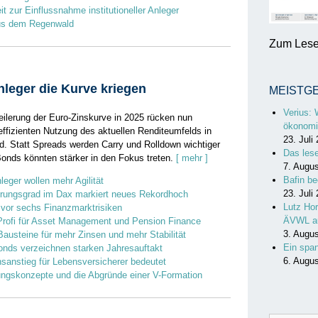
it zur Einflussnahme institutioneller Anleger
us dem Regenwald
Zum Lesen
nleger die Kurve kriegen
MEISTG
Verius: 
eilerung der Euro-Zinskurve in 2025 rücken nun
ökonomi
effizienten Nutzung des aktuellen Renditeumfelds in
23. Juli
d. Statt Spreads werden Carry und Rolldown wichtiger
Das les
nds könnten stärker in den Fokus treten.
[ mehr ]
7. Augu
Bafin be
leger wollen mehr Agilität
23. Juli
erungsgrad im Dax markiert neues Rekordhoch
Lutz Hor
 vor sechs Finanzmarktrisiken
ÄVWL a
Profi für Asset Management und Pension Finance
3. Augu
Bausteine für mehr Zinsen und mehr Stabilität
Ein spa
nds verzeichnen starken Jahresauftakt
6. Augu
sanstieg für Lebensversicherer bedeutet
ngskonzepte und die Abgründe einer V-Formation