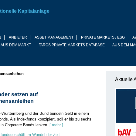
tionelle Kapitalanlage
N
ANBIETER
ASSET MANAGEMENT
PRIVATE MARKETS / ESG
A
 AUS DEM MARKT
FAROS PRIVATE MARKETS DATABASE
AUS DEM MA
mensanleihen
Aktuelle 
der setzen auf
mensanleihen
-Württemberg und der Bund bündeln Geld in einem
nds. Als Indexfonds konzipiert, soll er bis zu sechs
o in Corporate Bonds lenken.
[ mehr ]
fondsgeschäft im Wandel der Zeit