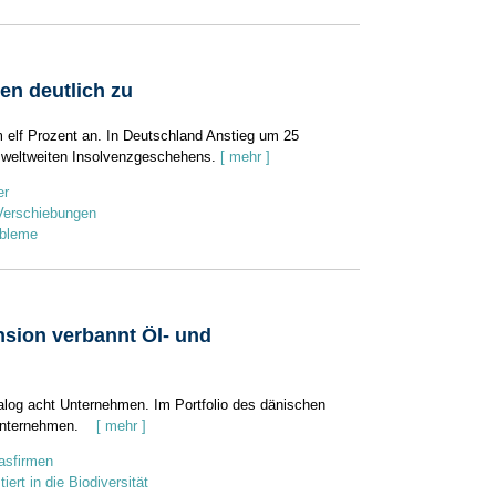
en deutlich zu
m elf Prozent an. In Deutschland Anstieg um 25
s weltweiten Insolvenzgeschehens.
[ mehr ]
er
 Verschiebungen
obleme
sion verbannt Öl- und
ialog acht Unternehmen. Im Portfolio des dänischen
“ Unternehmen.
[ mehr ]
asfirmen
ert in die Biodiversität