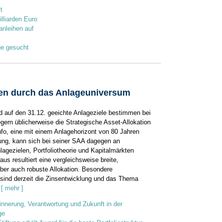
t
lliarden Euro
nleihen auf
ge gesucht
ren durch das Anlageuniversum
d auf den 31.12. geeichte Anlageziele bestimmen bei
gern üblicherweise die Strategische Asset-Allokation
fo, eine mit einem Anlagehorizont von 80 Jahren
tung, kann sich bei seiner SAA dagegen an
nlagezielen, Portfoliotheorie und Kapitalmärkten
raus resultiert eine vergleichsweise breite,
aber auch robuste Allokation. Besondere
sind derzeit die Zinsentwicklung und das Thema
[ mehr ]
innerung, Verantwortung und Zukunft in der
ge