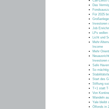
Carl-Zeiss-S
Das Vermög
Fondsauszah
Für 2025 br
Großanleger
Investoren 
Job Enrichm
LPs wollen
Licht und S
Mehr Altern
Income
Mehr Orien
Neuausricht
Investoren
Safe Haven
So mächtig 
Stabilitäts
Start des G
Stiftung su
T+1 statt T
Von Kontine
Wandeln au
Yale bleibt
Ölfonds in 