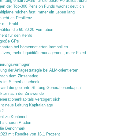
tiftung erhält Award für die beste Portfoliostruktur
en der Top-300 Pension Funds wächst deutlich
lpläne reichen fast immer ein Leben lang
aucht es Resilienz
 mit Profil
wählen die 60:20:20-Formation
ent für den Kenfo
 große GPs
chatten bei börsennotierten Immobilien
atives, mehr Liquiditätsmanagement, mehr Fixed
tierungsvermögen
ung der Anlagestrategie bei ALM-orientierten
 nach dem Zinsanstieg
s im Sicherheitscheck
wird die geplante Stiftung Generationenkapital
faktor nach der Zinswende
enerationenkapitals verzögert sich
cht neue Leitung Kapitalanlage
+2
nt zu Kontinent
f sicheren Pfaden
 die Benchmark
2023 mit Rendite von 16,1 Prozent