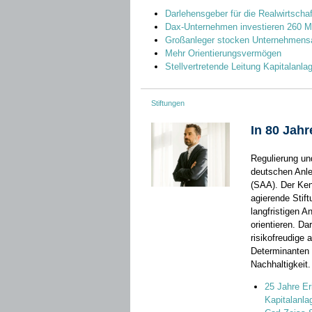
Darlehensgeber für die Realwirtschaf
Dax-Unternehmen investieren 260 Mi
Großanleger stocken Unternehmensa
Mehr Orientierungsvermögen
Stellvertretende Leitung Kapitalanla
Stiftungen
In 80 Jah
Regulierung un
deutschen Anle
(SAA). Der Ken
agierende Stif
langfristigen A
orientieren. Da
risikofreudige 
Determinanten 
Nachhaltigkeit.
25 Jahre Er
Kapitalanla