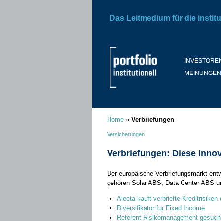
Das Leitmedium für die institu
INVESTORE
MEINUNGEN
Home
»
Verbriefungen
Versicherungen
Verbriefungen: Diese Inno
Der europäische Verbriefungsmarkt entwi
gehören Solar ABS, Data Center ABS un
Alecta kauft verbriefte Kreditrisiken
Diversifikator für Fixed Income
Referent Risikomanagement gesuch