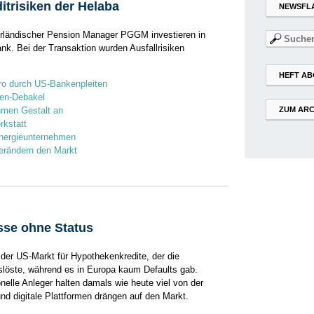
ditrisiken der Helaba
NEWSFL
rländischer Pension Manager PGGM investieren in
Suchen
nk. Bei der Transaktion wurden Ausfallrisiken
nach:
HEFT AB
Euro durch US-Bankenpleiten
ien-Debakel
hmen Gestalt an
ZUM ARC
rkstatt
Energieunternehmen
verändern den Markt
sse ohne Status
 der US-Markt für Hypothekenkredite, der die
uslöste, während es in Europa kaum Defaults gab.
ionelle­ Anleger halten damals wie heute viel von der
nd digitale Plattformen drängen auf den Markt.