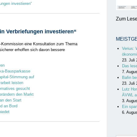
ungen investieren“
Zum Lesen
in Verbriefungen investieren“
MEISTG
U-Kommission eine Konsultation zum Thema
Verius: 
sicherer erhoffen sich davon bessere
ökonomi
23. Juli
ren
Das les
eka-Bausparkasse
7. Augu
apital-Stimmung auf
Bafin be
rbeit leisten
23. Juli
rnatives gesucht
Lutz Hor
verändern den Markt
ÄVWL a
n den Start
3. Augu
nd an Bord
Ein spa
iedet
6. Augu