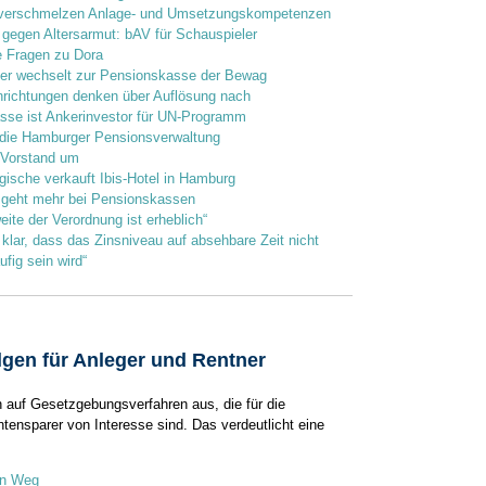
 verschmelzen Anlage- und Umsetzungskompetenzen
 gegen Altersarmut: bAV für Schauspieler
e Fragen zu Dora
ber wechselt zur Pensionskasse der Bewag
nrichtungen denken über Auflösung nach
sse ist Ankerinvestor für UN-Programm
 die Hamburger Pensionsverwaltung
Vorstand um
ische verkauft Ibis-Hotel in Hamburg
eht mehr bei Pensionskassen
eite der Verordnung ist erheblich“
t klar, dass das Zinsniveau auf absehbare Zeit nicht
ufig sein wird“
gen für Anleger und Rentner
h auf Gesetzgebungsverfahren aus, die für die
tensparer von Interesse sind. Das verdeutlicht eine
en Weg