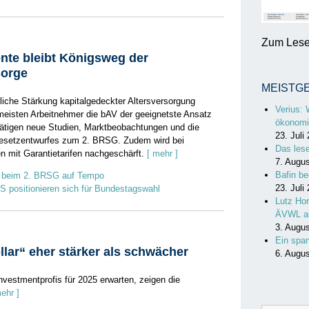
Zum Lesen
ente bleibt Königsweg der
sorge
MEISTG
rliche Stärkung kapitalgedeckter Altersversorgung
Verius: 
 meisten Arbeitnehmer die bAV der geeignetste Ansatz
ökonomi
tätigen neue Studien, Marktbeobachtungen und die
23. Juli
esetzentwurfes zum 2. BRSG. Zudem wird bei
Das les
 mit Garantietarifen nachgeschärft.
[ mehr ]
7. Augu
Bafin be
 beim 2. BRSG auf Tempo
23. Juli
 positionieren sich für Bundestagswahl
Lutz Hor
ÄVWL a
3. Augu
Ein spa
ar“ eher stärker als schwächer
6. Augu
vestmentprofis für 2025 erwarten, zeigen die
ehr ]