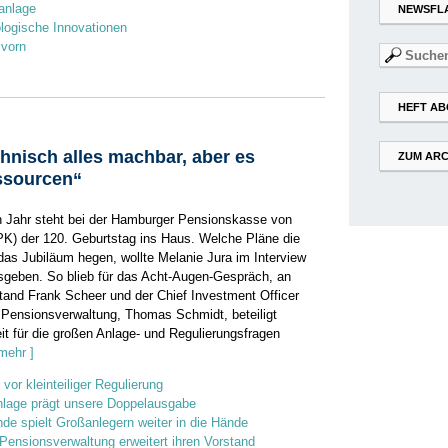
lanlage
NEWSFL
logische Innovationen
 vorn
Suchen
nach:
HEFT AB
chnisch alles machbar, aber es
ZUM ARC
ssourcen“
Jahr steht bei der Hamburger Pensionskasse von
) der 120. Geburtstag ins Haus. Welche Pläne die
das Jubiläum hegen, wollte Melanie Jura im Interview
isgeben. So blieb für das Acht-Augen-Gespräch, an
and Frank Scheer und der Chief Investment Officer
Pensionsverwaltung, Thomas Schmidt, beteiligt
it für die großen Anlage- und Regulierungsfragen
 mehr ]
vor kleinteiliger Regulierung
nlage prägt unsere Doppelausgabe
de spielt Großanlegern weiter in die Hände
ensionsverwaltung erweitert ihren Vorstand