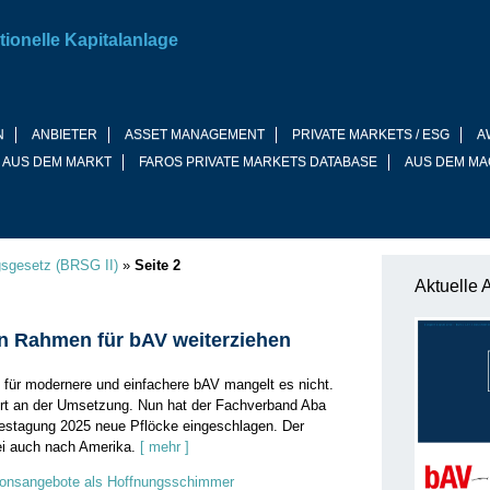
tionelle Kapitalanlage
N
ANBIETER
ASSET MANAGEMENT
PRIVATE MARKETS / ESG
A
 AUS DEM MARKT
FAROS PRIVATE MARKETS DATABASE
AUS DEM MA
gsgesetz (BRSG II)
»
Seite 2
Aktuelle 
en Rahmen für bAV weiterziehen
für modernere und einfachere bAV mangelt es nicht.
ert an der Umsetzung. Nun hat der Fachverband Aba
restagung 2025 neue Pflöcke eingeschlagen. Der
ei auch nach Amerika.
[ mehr ]
onsangebote als Hoffnungsschimmer