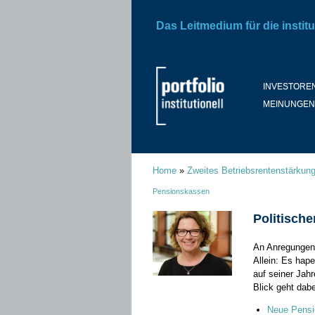
Das Leitmedium für die institu
INVESTORE
MEINUNGEN
Home
»
Zweites Betriebsrentenstärkun
Pensionskassen
Politisch
An Anregungen 
Allein: Es hap
auf seiner Jah
Blick geht dab
Neue Pensi