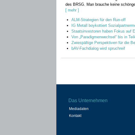
des BRSG. Man brauche keine schönger
[ mehr ]
ALM-Strategien für den Run-off
IG Metall boykottiert Sozialpartnerm
Staatsinvestoren haben Fokus auf 
Von „Paradigmenwechsel“ bis in Teil
Zwiespältige Perspektiven für die Be
bAV-Fachdialog wird spruchreif
Beitragsnavigation
Das Unternehmen
Mediadaten
Kontakt