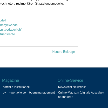
echneten, rudimentären Staatsfondsmodelle.
odell
Energiewende
en „bedauerlich“
triebsrente
Neuere Beiträge
Magazine
Online-Service
portfolio institutionell
Newsletter Newsflash
pvm – portfolio vermögensmanagement
Online-Magazin (digitale Ausgabe)
abonnieren