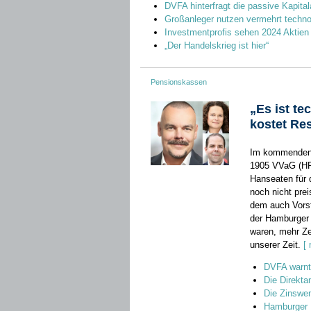
DVFA hinterfragt die passive Kapita
Großanleger nutzen vermehrt techno
Investmentprofis sehen 2024 Aktien
„Der Handelskrieg ist hier“
Pensionskassen
„Es ist te
kostet Re
Im kommenden 
1905 VVaG (HPK
Hanseaten für 
noch nicht pre
dem auch Vorst
der Hamburger 
waren, mehr Ze
unserer Zeit.
[
DVFA warnt 
Die Direkta
Die Zinswen
Hamburger P