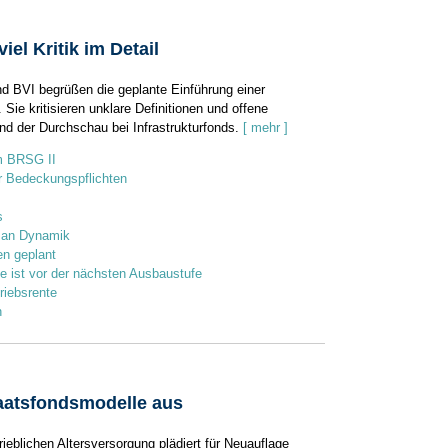
iel Kritik im Detail
 BVI begrüßen die geplante Einführung einer
 Sie kritisieren unklare Definitionen und offene
nd der Durchschau bei Infrastrukturfonds.
[ mehr ]
m BRSG II
r Bedeckungspflichten
s
t an Dynamik
en geplant
e ist vor der nächsten Ausbaustufe
riebsrente
n
aatsfondsmodelle aus
rieblichen Altersversorgung plädiert für Neuauflage