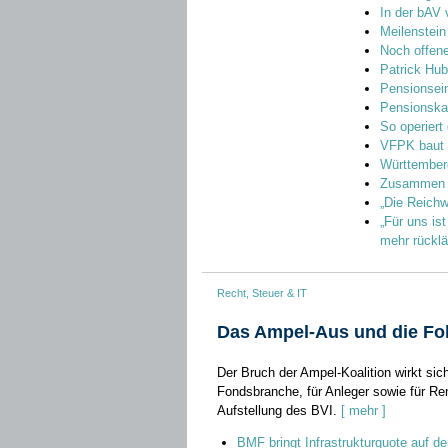
In der bAV
Meilenstein
Noch offen
Patrick Hu
Pensionsei
Pensionska
So operiert
VFPK baut 
Württemberg
Zusammen g
„Die Reichw
„Für uns is
mehr rücklä
Recht, Steuer & IT
Das Ampel-Aus und die Fol
Der Bruch der Ampel-Koalition wirkt sic
Fondsbranche, für Anleger sowie für Ren
Aufstellung des BVI.
[ mehr ]
BMF bringt Infrastrukturquote auf d