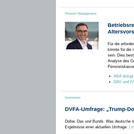
Pension Management
Betriebsr
Altersvor
Für die erforde
könnte für die
sein. Dies bes
Analyse des G
Pensionskassen
ABA drängt
DAV und IVS
Investoren
DVFA-Umfrage: „Trump-Doll
Dollar, Dax und Bunds. Was deutsche In
Ergebnisse einer aktuellen Umfrage.
[ m