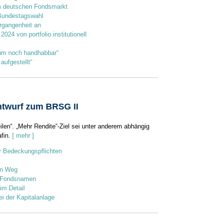
am deutschen Fondsmarkt
 Bundestagswahl
rgangenheit an
24 von portfolio institutionell
kaum noch handhabbar“
 aufgestellt“
twurf zum BRSG II
ilen“. „Mehr Rendite“-Ziel sei unter anderem abhängig
fin.
[ mehr ]
r Bedeckungspflichten
en Weg
u Fondsnamen
 im Detail
i der Kapitalanlage