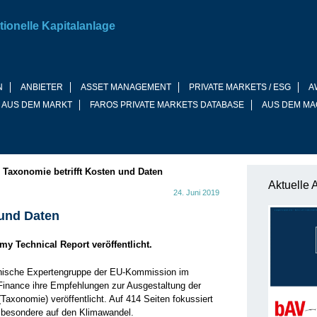
tionelle Kapitalanlage
N
ANBIETER
ASSET MANAGEMENT
PRIVATE MARKETS / ESG
A
 AUS DEM MARKT
FAROS PRIVATE MARKETS DATABASE
AUS DEM MA
»
Taxonomie betrifft Kosten und Daten
Aktuelle 
24. Juni 2019
 und Daten
 Technical Report veröffentlicht.
hnische Expertengruppe der EU-Kommission im
inance ihre Empfehlungen zur Ausgestaltung der
(Taxonomie) veröffentlicht. Auf 414 Seiten fokussiert
sbesondere auf den Klimawandel.