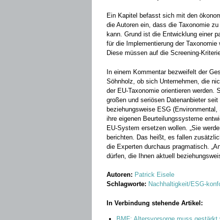
Ein Kapitel befasst sich mit den ökon
die Autoren ein, dass die Taxonomie zu
kann. Grund ist die Entwicklung einer
für die Implementierung der Taxonomie
Diese müssen auf die Screening-Kriter
In einem Kommentar bezweifelt der Gesc
Söhnholz, ob sich Unternehmen, die nic
der EU-Taxonomie orientieren werden. Sö
großen und seriösen Datenanbieter seit
beziehungsweise ESG (Environmental, S
ihre eigenen Beurteilungssysteme entwi
EU-System ersetzen wollen. „Sie werde
berichten. Das heißt, es fallen zusätzli
die Experten durchaus pragmatisch. „An
dürfen, die Ihnen aktuell beziehungswei
Autoren:
Patrick Eisele
Schlagworte:
Nachhaltigkeit/ESG-konf
In Verbindung stehende Artikel:
BMF: Altersvorsorge muss gestärkt