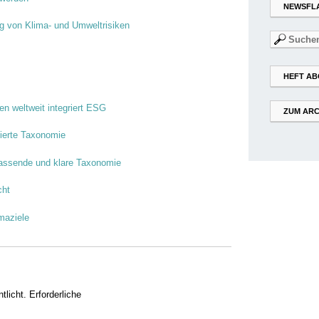
NEWSFL
ng von Klima- und Umweltrisiken
Suchen
nach:
HEFT AB
ren weltweit integriert ESG
ZUM ARC
sierte Taxonomie
fassende und klare Taxonomie
cht
maziele
tlicht.
Erforderliche