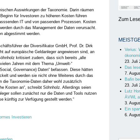
omischen Auswirkungen der Taxonomie. Darin räumen
 Beginn für Investoren zu höheren Kosten führen
Zum Lesen
 passsenden IT und von passenden Prozessen. Kosten
 werden durch das Management der Daten verursacht.
ien abgestimmt werden.
MEISTG
häftsführer der Diversifikator GmbH, Prof. Dr. Dirk
Verius: 
ht auf europäische Geldanleger angewiesen sind, an
ökonomi
hnholz kritisiert zudem, dass sich bereits „alle
23. Juli
 vielen Jahren mit dem Thema „Umwelt-“
Das les
ocial, Governance) Daten“ befassen. Diese hätten
7. Augu
ckelt und werden sie nicht ohne Weiteres durch das
Bafin be
n die Taxonomie-Daten daher wohl zusätzlich
23. Juli
che Kosten an“, schreibt Söhnholz. Allerdings seien
Lutz Hor
leger sollen zunächst nur die Daten und Tools nutzen
ÄVWL a
se künftig zur Verfügung gestellt werden.“
3. Augu
Ein spa
6. Augu
ormes Investieren
 werden